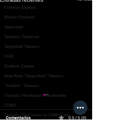
Entradas recientes
Crónicas Espejos
México Profundo
Seguridad
Tabasco / Nacional
Seguridad Tabasco
FGR
Emiliano Zapata
Nota Roja / Seguridad / Tabasco
`Análisis` `Tabasco`
Tlaxcala / Municipios / Huamantla
CDMX
Turismo / Qué hacer en CDMX Lifes
Comentarios
0.0 / 5 (0)
Turismo