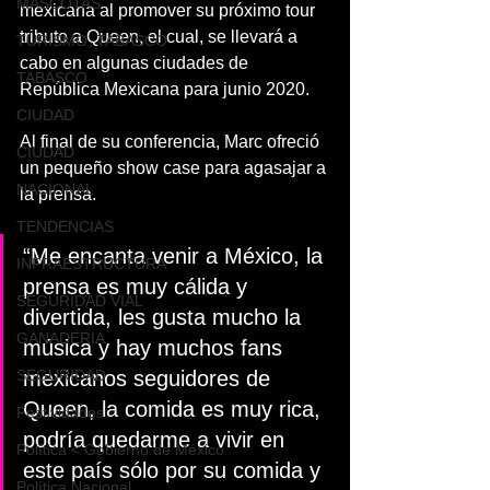
MASCOTAS
mexicana al promover su próximo tour 
tributo a Queen, el cual, se llevará a 
TURISMO, TABASCO
cabo en algunas ciudades de 
TABASCO
República Mexicana para junio 2020. 
CIUDAD
Al final de su conferencia, Marc ofreció 
CIUDAD
un pequeño show case para agasajar a 
NACIONAL
la prensa. 
TENDENCIAS
“Me encanta venir a México, la 
INFRAESTRUCTURA
prensa es muy cálida y 
SEGURIDAD VIAL
divertida, les gusta mucho la 
GANADERIA
música y hay muchos fans 
SEGURIDAD
mexicanos seguidores de 
Queen, la comida es muy rica, 
Festividades
podría quedarme a vivir en 
Política < Gobierno de México
este país sólo por su comida y 
Política Nacional