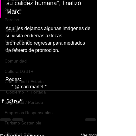
su calidez humana”, finalizó 
Gobierno
Marc. 
Paraiso
Aquí les dejamos algunas imágenes de 
Música
su visita en tierras aztecas, 
Espéctaculos
prometiendo regresar para mediados 
de febrero de promoción. 
Opinión
Comunidad
Cultura LGBT+
Redes: 
Comunidad / Estado
     * @marcmartel *
`Gobierno` / `Portada`
Seguridad / Portada
Empresas Responsables
Turismo Sostenible
Quintana Roo
Ver todo