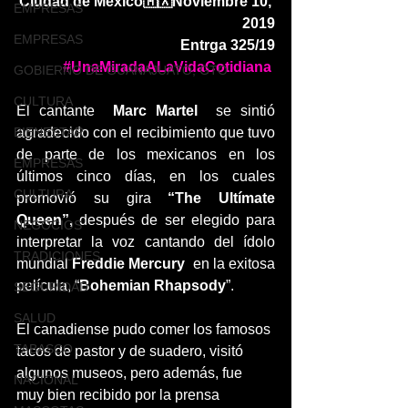
Ciudad de México🇲🇽Noviembre 10, 
EMPRESAS
2019
EMPRESAS
Entrga 325/19
#UnaMiradaALaVidaCotidiana
GOBIERNO DE GUANAJUATO, GTO
CULTURA
El cantante  
Marc Martel
  se sintió 
BIENESTAR
agradecido con el recibimiento que tuvo 
de parte de los mexicanos en los 
EMPRESAS
últimos cinco días, en los cuales 
CULTURA
promovió su gira 
“The Ultímate 
Queen”,
 después de ser elegido para 
NEGOCIOS
interpretar la voz cantando del ídolo 
TRADICIONES
mundial 
Freddie Mercury
  en la exitosa 
película, “
Bohemian Rhapsody
”.
SEGURIDAD
SALUD
El canadiense pudo comer los famosos 
TABASCO
tacos de pastor y de suadero, visitó 
algunos museos, pero además, fue 
NACIONAL
muy bien recibido por la prensa 