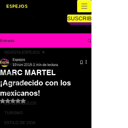
ESPEJOS
SUSCRIBETE
Entrada
REVISTA ESPEJOS
Espejos
REVISTA ESPEJOS
10 nov 2019
1 min de lectura
MARC MARTEL
CINE
¡Agradecido con los
FINANZAS
mexicanos!
POLÍTICA
Obtuvo NaN de 5 estrellas.
ESPECTÁCULOS
TURISMO
ESTILO DE VIDA