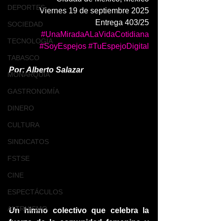
DEPORTES
Viernes 19 de septiembre 2025
Entrega 403/25
SOCIEDAD
#UnaMiradaALaVidaCotidiana
TECNOLOGÍA
#SoyEspejos
#TuEspejoDigital
TABASCO
Por: Alberto Salazar 
MONARQUÍA
GASTRONOMÍA
DINERO
CULTURA
SINDICATOS
FSTSE
CINE
ESPECTÁCULOS
ALTRUISMO
U
n himno colectivo que celebra la 