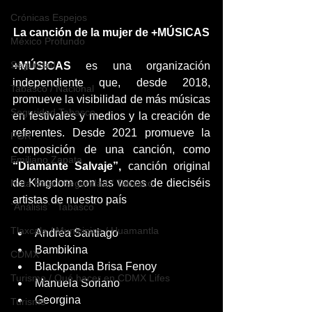
Crónicas Espejos
La canción de la mujer de +MÚSICAS
México Profundo
Seguridad
+MÚSICAS
 es una organización 
independiente que, desde 2018, 
Tabasco / Nacional
promueve la visibilidad de más músicas 
Seguridad Tabasco
en festivales y medios y la creación de 
referentes. Desde 2021 promueve la 
FGR
composición de una canción, como
Emiliano Zapata
“Diamante Salvaje”,
 canción original 
de K!ngdom con las voces de dieciséis 
Nota Roja / Seguridad / Tabasco
artistas de nuestro país 
`Análisis` `Tabasco`
Tlaxcala / Municipios / Huamantla
Andrea Santiago
Bambikina
CDMX
Blackpanda Brisa Fenoy
Turismo / Qué hacer en CDMX Lifes
Manuela Soriano
Georgina
Turismo