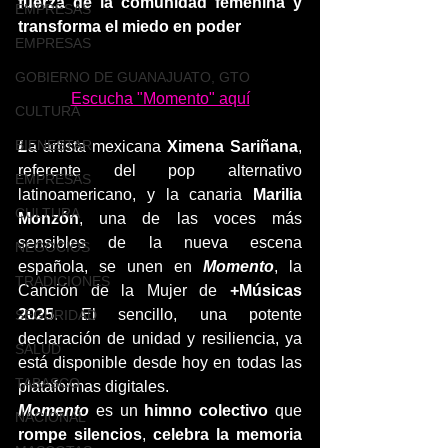
fuerza de la comunidad femenina y 
EMPRESAS
transforma el miedo en poder
EMPRESAS
GOBIERNO DE GUANAJUATO, GTO
Escucha "Momento" aquí
CULTURA
BIENESTAR
L
a artista mexicana 
Ximena Sariñana
, 
referente del pop alternativo 
EMPRESAS
latinoamericano, y la canaria 
Marilia 
CULTURA
Monzón
, una de las voces más 
sensibles de la nueva escena 
NEGOCIOS
española, se unen en 
Momento
, la 
TRADICIONES
Canción de la Mujer de 
+Músicas 
2025
. El sencillo, una potente 
SEGURIDAD
declaración de unidad y resiliencia, ya 
SALUD
está disponible desde hoy en todas las 
TABASCO
plataformas digitales.
Momento
 es un 
himno colectivo
 que 
NACIONAL
rompe silencios
, 
celebra la memoria 