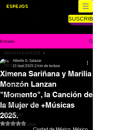
ESPEJOS
SUSCRIBETE
Entrada
REVISTA ESPEJOS
Alberto G. Salazar
REVISTA ESPEJOS
21 sept 2025
2 min de lectura
Ximena Sariñana y Marilia
CINE
Monzón Lanzan
FINANZAS
"Momento", la Canción de
POLÍTICA
la Mujer de +Músicas
ESPECTÁCULOS
2025.
TURISMO
Obtuvo NaN de 5 estrellas.
ESTILO DE VIDA
Ciudad de México, México