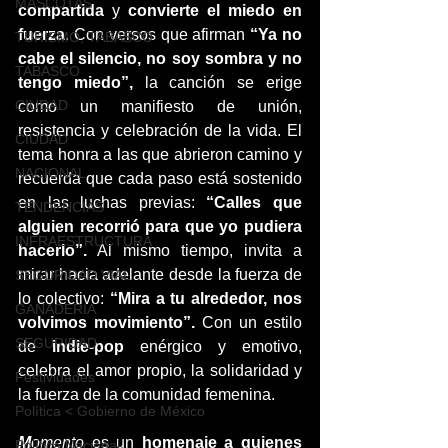
MASCOTAS
compartida
 y 
convierte el miedo en 
fuerza
. Con versos que afirman
 “Ya no 
TURISMO, TABASCO
cabe el silencio, no soy sombra y no 
TABASCO
tengo miedo”,
 la canción se erige 
CIUDAD
como un manifiesto de unión, 
resistencia y celebración de la vida. El 
CIUDAD
tema honra a las que abrieron camino y 
NACIONAL
recuerda que cada paso está sostenido 
en las luchas previas:
 “Calles que 
TENDENCIAS
alguien recorrió para que yo pudiera 
INFRAESTRUCTURA
hacerlo”.
 Al mismo tiempo, invita a 
mirar hacia adelante desde la fuerza de 
SEGURIDAD VIAL
lo colectivo:
 “Mira a tu alrededor, nos 
GANADERIA
volvimos movimiento”.
 Con un estilo 
SEGURIDAD
de 
indie-pop
 enérgico y emotivo, 
celebra el amor propio, la solidaridad y 
Festividades
la fuerza de la comunidad femenina.
Política < Gobierno de México
M
omento
 es un
 homenaje a quienes 
Política Nacional