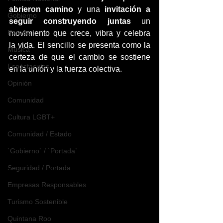
abrieron camino
 y una 
invitación a 
Gobierno
seguir construyendo juntas
 un 
Paraiso
movimiento que crece, vibra y celebra 
la vida. El sencillo se presenta como la 
Música
certeza de que el cambio se sostiene 
Espéctaculos
en la unión y la fuerza colectiva. 
Opinión
Comunidad
Cultura LGBT+
Comunidad / Estado
`Gobierno` / `Portada`
Seguridad / Portada
Empresas Responsables
Turismo Sostenible
Quintana Roo