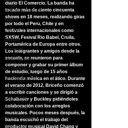
MASCOTAS
diario El Comercio. La banda ha 
tocado más de ciento cincuenta 
TURISMO, TABASCO
shows en 18 meses, realizando giras 
TABASCO
por todo el Peru, Chile y en 
CIUDAD
festivales internacionales como 
SXSW, Fesival Rio Babel, Cruila, 
CIUDAD
Portamérica de Europa entre otros.
NACIONAL
Los integrantes y amigos desde la 
escuela, se reunieron para 
TENDENCIAS
componer y grabar su primer álbum 
INFRAESTRUCTURA
de estudio, luego de 15 años 
haciendo música en el ático. Durante 
SEGURIDAD VIAL
el verano de 2012, Briceño comenzó 
GANADERIA
a escribir canciones y se dirigió a 
SEGURIDAD
Schabauer
y
Buckley pidiéndoles 
colaboración con los arreglos 
Festividades
musicales. Pocos meses después, la 
Política < Gobierno de México
banda escuchó el trabajo del 
productor musical David Chang y 
Política Nacional