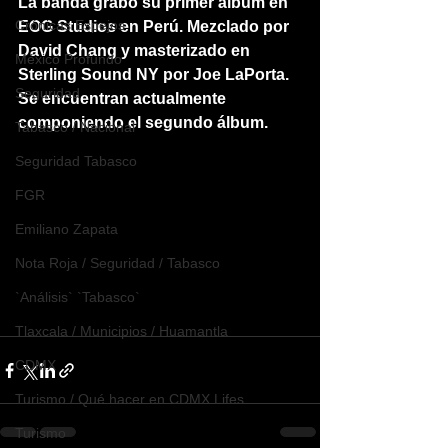
La banda grabó su primer álbum en 
Crónicas Espejos
EOG Studios en Perú. Mezclado por 
David Chang y masterizado en 
México Profundo
Sterling Sound NY por Joe LaPorta. 
Seguridad
Se encuentran actualmente 
componiendo el segundo álbum.
Tabasco / Nacional
Seguridad Tabasco
FGR
Emiliano Zapata
Nota Roja / Seguridad / Tabasco
`Análisis` `Tabasco`
Tlaxcala / Municipios / Huamantla
CDMX
Turismo / Qué hacer en CDMX Lifes
Turismo