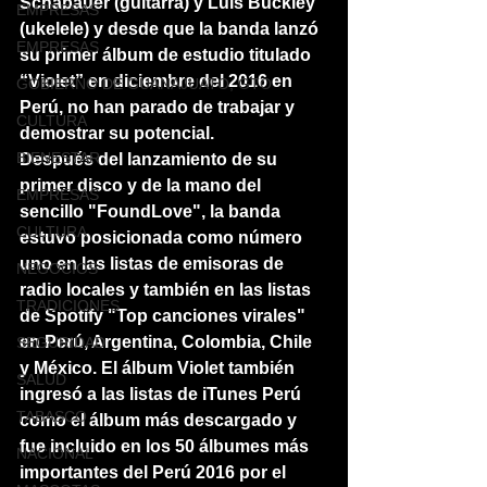
Schabauer (guitarra) y Luis Buckley 
EMPRESAS
(ukelele) y desde que la banda lanzó 
EMPRESAS
su primer álbum de estudio titulado 
“Violet” en diciembre del 2016 en 
GOBIERNO DE GUANAJUATO, GTO
Perú, no han parado de trabajar y 
CULTURA
demostrar su potencial.
BIENESTAR
Después del lanzamiento de su 
primer disco y de la mano del 
EMPRESAS
sencillo "FoundLove", la banda 
CULTURA
estuvo posicionada como número 
uno en las listas de emisoras de 
NEGOCIOS
radio locales
y
también en las listas 
TRADICIONES
de Spotify "Top canciones virales" 
en Perú, Argentina, Colombia, Chile 
SEGURIDAD
y México. El álbum Violet también 
SALUD
ingresó a las listas de iTunes Perú 
TABASCO
como el álbum más descargado y 
fue incluido en los 50 álbumes más 
NACIONAL
importantes del Perú 2016 por el 