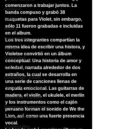
comenzaron a trabajar juntos. La 
Gobierno
banda compuso y grabó 38 
Paraiso
maquetas para Violet, sin embargo, 
sólo 11 fueron grabadas e incluidas 
Música
en el album.
Espéctaculos
Los tres integrantes compartían la 
misma idea de escribir una histora, y 
Opinión
Violetse convirtió en un álbum 
Comunidad
conceptual: Una historia de amor y 
soledad, narrada alrededor de dos 
Cultura LGBT+
extraños, la cual se desarrolla en 
Comunidad / Estado
una serie de canciones llenas de 
`Gobierno` / `Portada`
empatía emocional. Las guitarras de 
madera, el violín, el ukulele, el merlín 
Seguridad / Portada
y los instrumentos como el cajón 
Empresas Responsables
peruano forman el sonido de We the 
Lion, así  como una fuerte presencia 
Turismo Sostenible
vocal.
Quintana Roo