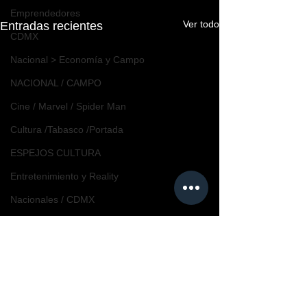
Emprendedores
Ver todo
Entradas recientes
CDMX
Nacional > Economía y Campo
NACIONAL / CAMPO
Cine / Marvel / Spider Man
Cultura /Tabasco /Portada
ESPEJOS CULTURA
Entretenimiento y Reality
Nacionales / CDMX
Comentarios
0.0 / 5 (0)