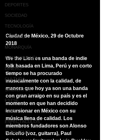
DEPORTES
SOCIEDAD
TECNOLOGÍA
Ciudad de México, 29 de Octubre 
TABASCO
2018 
MONARQUÍA
GASTRONOMÍA
We the Lion es una banda de indie 
folk basada en Lima, Perú y en corto 
DINERO
tiempo se ha procurado 
CULTURA
musicalmente con la calidad, de 
manera que hoy ya son una banda 
SINDICATOS
con gran arraigo en su país y es el 
FSTSE
momento en que han decidido 
incursionar en México con su 
CINE
música llena de calidad. Los 
ESPECTÁCULOS
miembros fundadores son Alonso 
ALTRUISMO
Briceño (voz, guitarra), Paul 