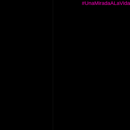
#UnaMiradaALaVida