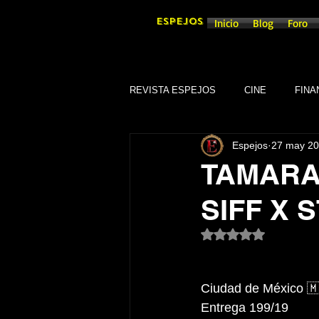
ESPEJOS
Inicio
Blog
Foro
REVISTA ESPEJOS
CINE
FINA
Espejos
27 may 2
DEPORTES
SOCIEDAD
TAMARA
SIFF X 
CULTURA
SINDICATOS
Obtuvo NaN de 5 es
GOBIERNO DE GUANAJUATO, GTO
Ciudad de México 
Entrega 199/19
TRADICIONES
SEGURIDAD