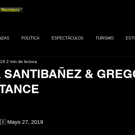
Members
NZAS
POLÍTICA
ESPECTÁCULOS
TURISMO
ESTI
019
2 min de lectura
TECNOLOGÍA
TABASCO
MONARQUÍA
GASTRONOMÍA
 SANTIBAÑEZ & GREG
STANCE
FSTSE
CINE
ESPECTÁCULOS
ALTRUISMO
EMPR
trellas.
CULTURA
BIENESTAR
EMPRESAS
CULTURA
🇽 Mayo 27, 2019
SALUD