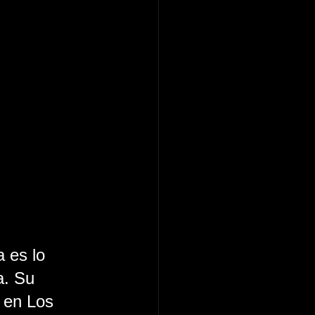
ta es lo 
a. Su 
 en Los 