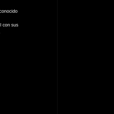
econocido 
 
l con sus 
 