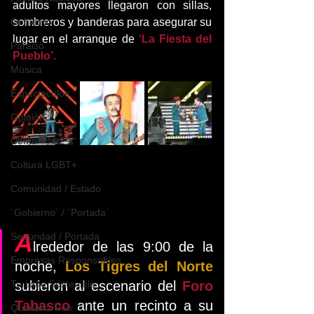
adultos mayores llegaron con sillas, 
Gobierno
sombreros y banderas para asegurar su 
lugar en el arranque de
 ‘La Fiesta del 
Paraiso
Pueblo’.
Música
Espéctaculos
Opinión
Comunidad
Cultura LGBT+
Comunidad / Estado
`Gobierno` / `Portada`
A
Seguridad / Portada
lrededor de las 9:00 de la 
Empresas Responsables
noche, 
Los Tigres del Norte 
Turismo Sostenible
subieron al escenario del 
Foro 
Tabasco
 ante un recinto a su 
Quintana Roo