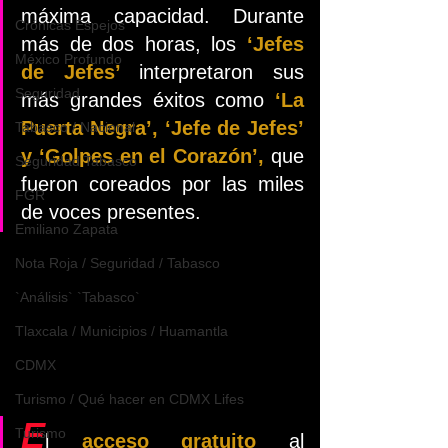
máxima capacidad. Durante 
Crónicas Espejos
más de dos horas, los
 ‘Jefes 
México Profundo
de Jefes’ 
interpretaron sus 
Seguridad
más grandes éxitos como 
‘La 
Puerta Negra’, ‘Jefe de Jefes’ 
Tabasco / Nacional
y ‘Golpes en el Corazón’,
 que 
Seguridad Tabasco
fueron coreados por las miles 
FGR
de voces presentes.
Emiliano Zapata
Nota Roja / Seguridad / Tabasco
`Análisis` `Tabasco`
Tlaxcala / Municipios / Huamantla
CDMX
Turismo / Qué hacer en CDMX Lifes
E
Turismo
l 
acceso gratuito
 al 