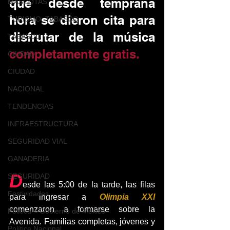
que desde temprana 
MASCOTAS
hora se dieron cita para 
TURISMO, TABASCO
disfrutar de la música 
TABASCO
completamente gratis.
CIUDAD
CIUDAD
NACIONAL
TENDENCIAS
INFRAESTRUCTURA
SEGURIDAD VIAL
GANADERIA
D
SEGURIDAD
esde las 5:00 de la tarde, las filas 
Festividades
para ingresar a 
Olimpia XXI 
comenzaron a formarse sobre la 
Política < Gobierno de México
Avenida. Familias completas, jóvenes y 
Política Nacional