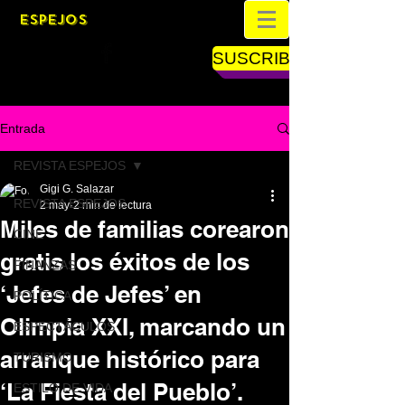
ESPEJOS
SUSCRIBETE
Entrada
REVISTA ESPEJOS
Gigi G. Salazar
REVISTA ESPEJOS
2 may
2 min de lectura
Miles de familias corearon
CINE
gratis los éxitos de los
FINANZAS
‘Jefes de Jefes’ en
POLÍTICA
Olimpia XXI, marcando un
ESPECTÁCULOS
arranque histórico para
TURISMO
‘La Fiesta del Pueblo’.
ESTILO DE VIDA