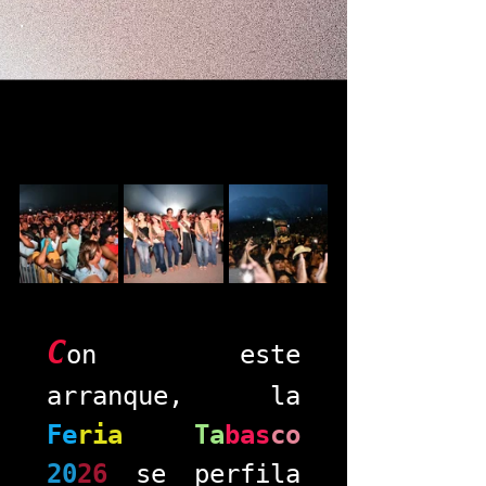
.
C
on este 
arranque, la 
Fe
ria
Ta
bas
co
20
26
 se perfila 