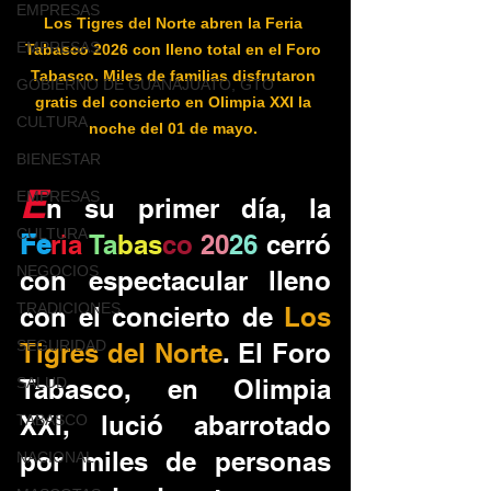
EMPRESAS
Los Tigres del Norte abren la Feria 
EMPRESAS
Tabasco 2026 con lleno total en el Foro 
Tabasco. Miles de familias disfrutaron 
GOBIERNO DE GUANAJUATO, GTO
gratis del concierto en Olimpia XXI la 
CULTURA
noche del 01 de mayo. 
BIENESTAR
E
EMPRESAS
n su primer día, la 
CULTURA
Fe
ria
Ta
bas
co
20
26 
cerró 
NEGOCIOS
con espectacular lleno 
TRADICIONES
con el concierto de 
Los 
SEGURIDAD
Tigres del Norte
. El Foro 
Tabasco, en Olimpia 
SALUD
XXI, lució abarrotado 
TABASCO
por miles de personas 
NACIONAL