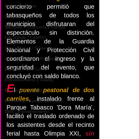
concierto permitió que 
Emprendedores
tabasqueños de todos los 
CDMX
municipios disfrutaran del 
Nacional > Economía y Campo
espectáculo sin distinción. 
NACIONAL / CAMPO
Elementos de la Guardia 
Cine / Marvel / Spider Man
Nacional y Protección Civil 
coordinaron el ingreso y la 
Cultura /Tabasco /Portada
seguridad del evento, que 
ESPEJOS CULTURA
concluyó con saldo blanco.
Entretenimiento y Reality
E
l 
puente peatonal de dos 
Nacionales / CDMX
carriles
, instalado frente al 
Economía / Campo Mexicano
Parque Tabasco 'Dora María', 
BMB / Entretenimiento
facilitó el traslado ordenado de 
los asistentes desde el recinto 
ferial hasta Olimpia XXI, 
sin 