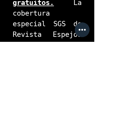
gratuitos.
 La 
cobertura 
especial SGS de 
Revista Espejos 
continuará 
informando cada 
día de 
‘La 
Fiesta del 
Pueblo’.
#LaFeriaConSGS
#FeriaTabasco2026
#LosTigresDelNorte
#ForoTabasco
#OlimpiaXXI
#GiGiSalazar
#RevistaEspejos
#SGS