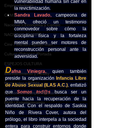
vulnerabilidad humana sin caer en 
Emprendedores
la revictimización.
Sandra Lavado,
 campeona de 
CDMX
MMA, ofreció un testimonio 
Nacional > Economía y Campo
conmovedor sobre cómo la 
NACIONAL / CAMPO
disciplina física y la fortaleza 
mental pueden ser motores de 
Cine / Marvel / Spider Man
reconstrucción personal ante la 
Cultura /Tabasco /Portada
adversidad.
ESPEJOS CULTURA
D
afna Viniegra,
 quien también 
Entretenimiento y Reality
preside la organización
Infancia Libre 
Nacionales / CDMX
de Abuso Sexual (ILAS A.C.)
, 
enfatizó 
que 
Somos tod@s
busca ser un 
Economía / Campo Mexicano
puente hacia la recuperación de la 
BMB / Entretenimiento
identidad. Con el respaldo de Saskia 
Niño de Rivera Cover, autora del 
prólogo, el libro interpela a la sociedad 
entera para construir entornos donde 