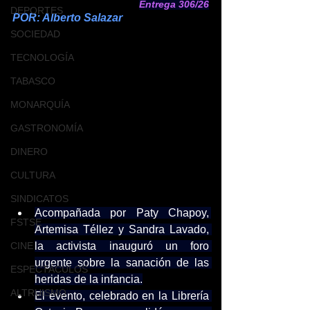
Entrega 306/26
DEPORTES
POR: Alberto Salazar
SOCIEDAD
TECNOLOGÍA
TABASCO
MONARQUÍA
GASTRONOMÍA
DINERO
CULTURA
SINDICATOS
Acompañada por Paty Chapoy, 
FSTSE
Artemisa Téllez y Sandra Lavado, 
la activista inauguró un foro 
CINE
urgente sobre la sanación de las 
ESPECTÁCULOS
heridas de la infancia.
ALTRUISMO
El evento, celebrado en la Librería 