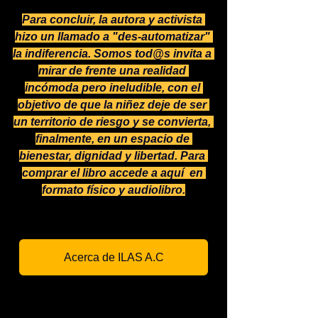
Para concluir, la autora y activista 
hizo un llamado a "des-automatizar" 
la indiferencia. Somos tod@s invita a 
mirar de frente una realidad 
incómoda pero ineludible, con el 
objetivo de que la niñez deje de ser 
un territorio de riesgo y se convierta, 
finalmente, en un espacio de 
bienestar, dignidad y libertad. Para 
comprar el libro accede a 
aquí 
 en 
formato físico y audiolibro.
Acerca de ILAS A.C