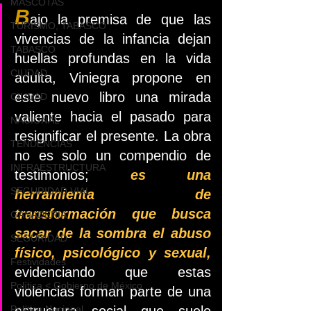
MASCOTAS
B
ajo la premisa de que las 
TURISMO, TABASCO
vivencias de la infancia dejan 
TABASCO
huellas profundas en la vida 
CIUDAD
adulta, Viniegra propone en 
este nuevo libro una mirada 
CIUDAD
valiente hacia el pasado para 
NACIONAL
resignificar el presente. La obra 
TENDENCIAS
no es solo un compendio de 
INFRAESTRUCTURA
testimonios; 
es una 
SEGURIDAD VIAL
herramienta de 
transformación que busca 
GANADERIA
sacar de la sombra el abuso 
SEGURIDAD
físico, psicológico y sexual, 
Festividades
evidenciando que estas 
Política < Gobierno de México
violencias forman parte de una 
estructura social que suele 
Política Nacional