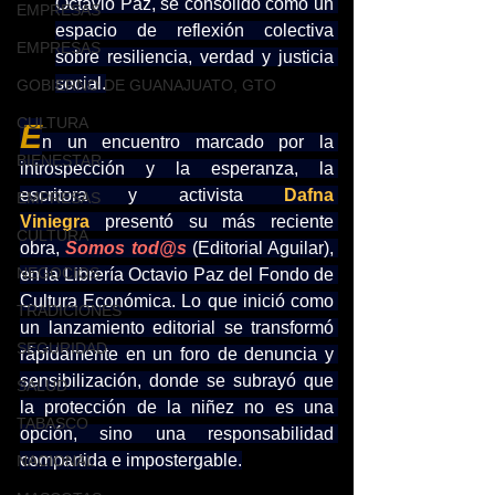
Octavio Paz, se consolidó como un 
EMPRESAS
espacio de reflexión colectiva 
EMPRESAS
sobre resiliencia, verdad y justicia 
social.
GOBIERNO DE GUANAJUATO, GTO
CULTURA
E
n un encuentro marcado por la 
BIENESTAR
introspección y la esperanza, la 
escritora y activista 
Dafna 
EMPRESAS
Viniegra
presentó su más reciente 
CULTURA
obra, 
Somos tod@s
 (Editorial Aguilar), 
NEGOCIOS
en la Librería Octavio Paz del Fondo de 
Cultura Económica. Lo que inició como 
TRADICIONES
un lanzamiento editorial se transformó 
SEGURIDAD
rápidamente en un foro de denuncia y 
sensibilización, donde se subrayó que 
SALUD
la protección de la niñez no es una 
TABASCO
opción, sino una responsabilidad 
compartida e impostergable.
NACIONAL