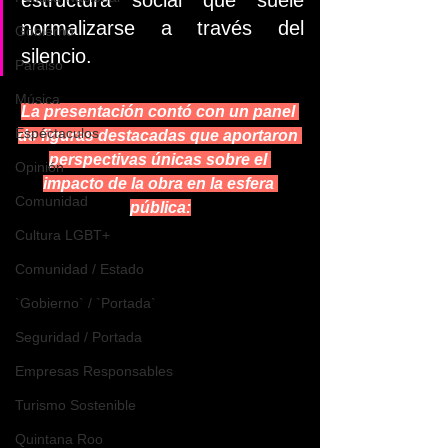
normalizarse a través del 
Gobierno
silencio.
Paraiso
Música
La presentación contó con un panel 
Espéctaculos
de figuras destacadas que aportaron 
perspectivas únicas sobre el 
Opinión
impacto de la obra en la esfera 
Comunidad
pública:
Cultura LGBT+
Comunidad / Estado
`Gobierno` / `Portada`
Seguridad / Portada
Empresas Responsables
Turismo Sostenible
Quintana Roo