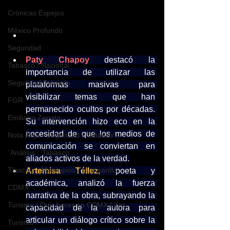
Crónicas Espejos
México Profundo
Seguridad
Paty Chapoy
destacó la 
Tabasco / Nacional
importancia de utilizar las 
Seguridad Tabasco
plataformas masivas para 
visibilizar temas que han 
FGR
permanecido ocultos por décadas. 
Emiliano Zapata
Su intervención hizo eco en la 
necesidad de que los medios de 
Nota Roja / Seguridad / Tabasco
comunicación se conviertan en 
`Análisis` `Tabasco`
aliados activos de la verdad.
Tlaxcala / Municipios / Huamantla
Artemisa Téllez
,
 poeta y 
académica, analizó la fuerza 
CDMX
narrativa de la obra, subrayando la 
Turismo / Qué hacer en CDMX Lifes
capacidad de la autora para 
articular un diálogo crítico sobre la 
Turismo