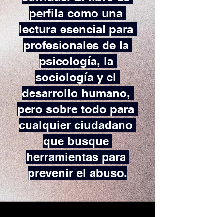
perfila como una 
lectura esencial para 
profesionales de la 
psicología, la 
sociología y el 
desarrollo humano, 
pero sobre todo para 
cualquier ciudadano 
que busque 
herramientas para 
prevenir el abuso.