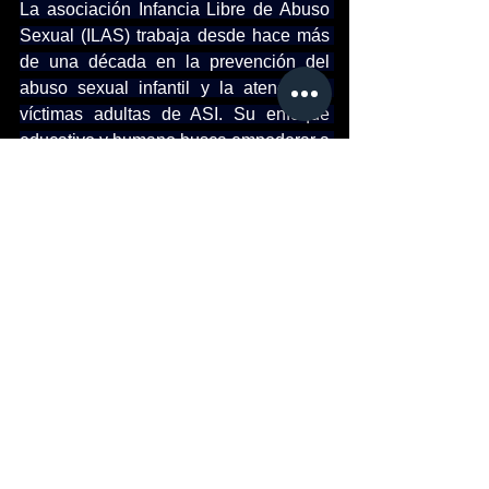
La asociación Infancia Libre de Abuso 
Sexual (ILAS) trabaja desde hace más 
de una década en la prevención del 
abuso sexual infantil y la atención a 
víctimas adultas de ASI. Su enfoque 
educativo y humano busca empoderar a 
la niñez, fortalecer a las familias y 
romper el silencio con información 
clara, sin juicio y con acompañamiento 
emocional.
Para más información, por favor ingresa a: https://ilas.mx/
Para más información, por favor 