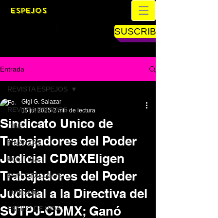
ESPEJOS
SUSCRIBETE
Entrada
REVISTA ESPEJOS
Gigi G. Salazar
REVISTA ESPEJOS
15 jul 2025
2 min de lectura
Sindicato Unico de
CINE
Trabajadores del Poder
FINANZAS
Judicial CDMXEligen
POLÍTICA
Trabajadores del Poder
ESPECTÁCULOS
Judicial a la Directiva del
TURISMO
SUTPJ-CDMX; Ganó
ESTILO DE VIDA