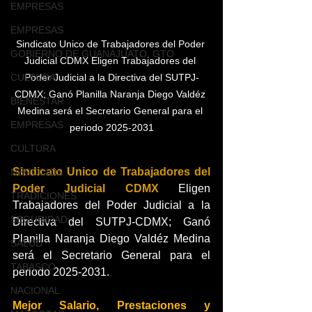
EMPRESAS
EMPRESAS
Sindicato Unico de Trabajadores del Poder 
GOBIERNO DE GUANAJUATO, GTO
Judicial CDMX Eligen Trabajadores del 
CULTURA
Poder Judicial a la Directiva del SUTPJ-
CDMX; Ganó Planilla Naranja Diego Valdéz 
BIENESTAR
Medina será el Secretario General para el 
EMPRESAS
periodo 2025-2031
CULTURA
Sindicato Unico de Trabajadores del 
NEGOCIOS
Poder Judicial CDMX
 Eligen 
TRADICIONES
Trabajadores del Poder Judicial a la 
SEGURIDAD
Directiva del SUTPJ-CDMX; Ganó 
Planilla Naranja Diego Valdéz Medina 
SALUD
será el Secretario General para el 
TABASCO
periodo 2025-2031.
NACIONAL
Mejor Salario, Prestaciones y 