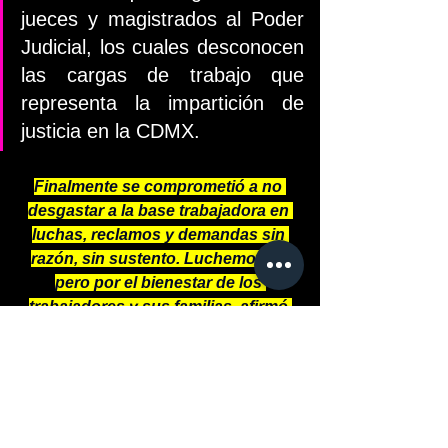
jueces y magistrados al Poder 
Judicial, los cuales desconocen 
las cargas de trabajo que 
representa la impartición de 
justicia en la CDMX.
Finalmente se comprometió a no 
desgastar a la base trabajadora en 
luchas, reclamos y demandas sin 
razón, sin sustento. Luchemos sí, 
pero por el bienestar de los 
trabajadores y sus familias, afirmó.
#LEE
#COMENTA
#LIKE
#COMPARTE
Revista Espejos
México
Politica