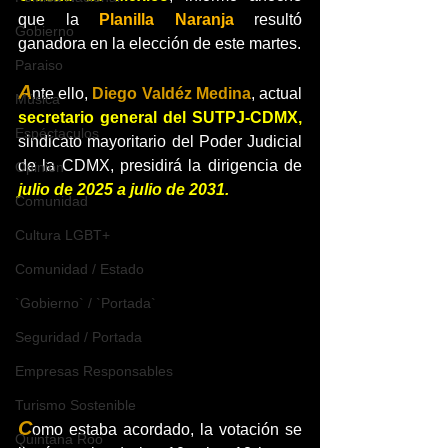
que la 
Planilla Naranja 
resultó 
Gobierno
ganadora en la elección de este martes.
Paraiso
A
nte ello, 
Diego Valdéz Medina
, actual 
Música
secretario general del SUTPJ-CDMX, 
Espéctaculos
sindicato mayoritario del Poder Judicial 
de la CDMX, presidirá la dirigencia de 
Opinión
julio de 2025 a julio de 2031.
Comunidad
Cultura LGBT+
Comunidad / Estado
`Gobierno` / `Portada`
Seguridad / Portada
Empresas Responsables
Turismo Sostenible
C
omo estaba acordado, la votación se 
Quintana Roo