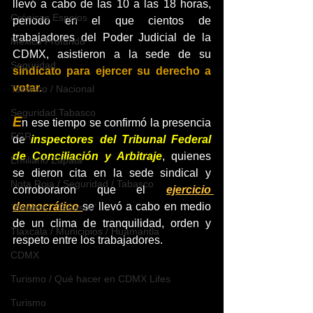
llevó a cabo de las 10 a las 18 horas, 
Crónicas Espejos
periodo en el que cientos de 
trabajadores del Poder Judicial de la 
México Profundo
CDMX, asistieron a la sede de su 
Seguridad
sindicato para ejercer su derecho a 
votar.
Tabasco / Nacional
Seguridad Tabasco
E
n ese tiempo se confirmó la presencia 
FGR
de 
inspectores del Tribunal Federal 
de Conciliación y Arbitraje
, quienes 
Emiliano Zapata
se dieron cita en la sede sindical y 
Nota Roja / Seguridad / Tabasco
corroboraron que el 
ejercicio 
democrático 
se llevó a cabo en medio 
`Análisis` `Tabasco`
de un clima de tranquilidad, orden y 
Tlaxcala / Municipios / Huamantla
respeto entre los trabajadores.
CDMX
Turismo / Qué hacer en CDMX Lifes
Turismo