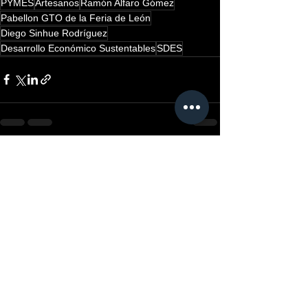
PYMES
Artesanos
Ramón Alfaro Gómez
Pabellon GTO de la Feria de León
Diego Sinhue Rodríguez
Desarrollo Económico Sustentables
SDES
Ver todo
Entradas recientes