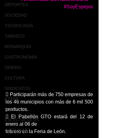
DEPORTES
#SoyEspejos
SOCIEDAD
TECNOLOGÍA
TABASCO
MONARQUÍA
GASTRONOMÍA
DINERO
CULTURA
SINDICATOS
 Participarán más de 750 empresas de 
FSTSE
los 46 municipios con más de 6 mil 500 
productos.
CINE
 El Pabellón GTO estará del 12 de 
ESPECTÁCULOS
enero al 06 de
ALTRUISMO
febrero en la Feria de León.