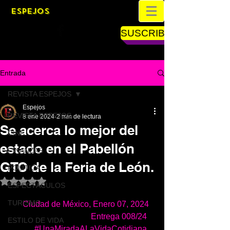
ESPEJOS
SUSCRIBETE
Entrada
REVISTA ESPEJOS
Espejos
REVISTA ESPEJOS
8 ene 2024
2 min de lectura
Se acerca lo mejor del
CINE
estado en el Pabellón
FINANZAS
GTO de la Feria de León.
POLÍTICA
Obtuvo NaN de 5 estrellas.
ESPECTÁCULOS
TURISMO
Ciudad de México, Enero 07, 2024   
Entrega 008/24    
ESTILO DE VIDA
#UnaMiradaALaVidaCotidiana