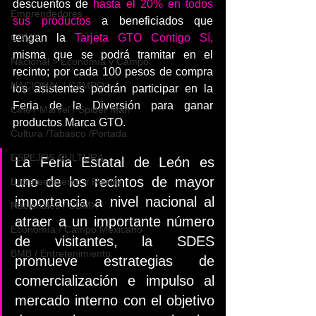
descuentos de 
hasta el 20% en todos 
Emprendedores
sus productos 
a beneficiados que 
tengan la 
Tarjeta GTO Contigo Sí,
CDMX
misma que se podrá tramitar en el 
Nacional > Economía y Campo
recinto; por cada 100 pesos de compra 
NACIONAL / CAMPO
los asistentes podrán participar en la 
Feria de la Diversión para ganar 
Cine / Marvel / Spider Man
productos Marca GTO.
Cultura /Tabasco /Portada
ESPEJOS CULTURA
La Feria Estatal de León es 
uno de los recintos de mayor 
Entretenimiento y Reality
importancia a nivel nacional al 
Nacionales / CDMX
atraer a un importante número 
Economía / Campo Mexicano
de visitantes, la SDES 
BMB / Entretenimiento
promueve estrategias de 
comercialización e impulso al 
mercado interno con el objetivo 