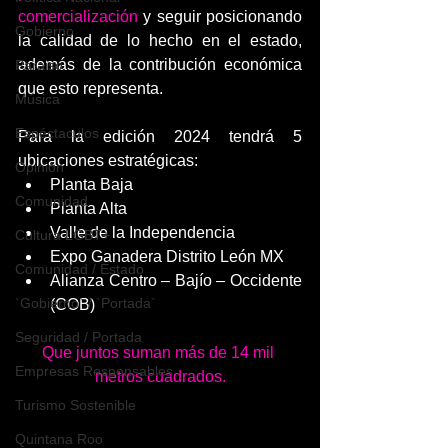
comercialización
 y seguir posicionando 
Gobierno
la calidad de lo hecho en el estado, 
además de la contribución económica 
Paraiso
que esto representa.
Música
Espéctaculos
Para la edición 2024 tendrá 5 
ubicaciones estratégicas: 
Opinión
Planta Baja
Comunidad
Planta Alta
Valle de la Independencia
Cultura LGBT+
Expo Ganadera Distrito León MX 
Comunidad / Estado
Alianza Centro – Bajío – Occidente 
`Gobierno` / `Portada`
(COB) 
Seguridad / Portada
Que juntos suman más de 14 mil 
Empresas Responsables
metros cuadrados.
Turismo Sostenible
Quintana Roo