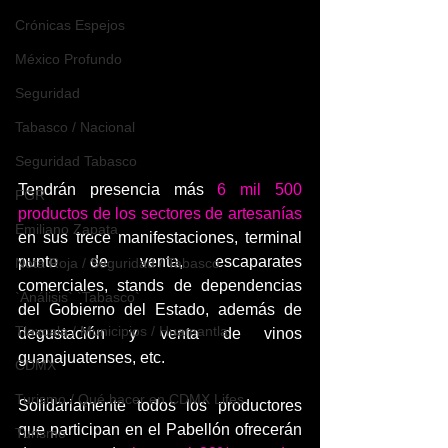
Crónicas Espejos
México Profundo
Seguridad
Tabasco / Nacional
Seguridad Tabasco
Tendrán presencia más
 6 mil 500 
FGR
productos de los sectores de artesanías
Emiliano Zapata
en sus trece manifestaciones, terminal 
punto de venta, escaparates 
Nota Roja / Seguridad / Tabasco
comerciales, stands de dependencias 
`Análisis` `Tabasco`
del Gobierno del Estado, además de 
Tlaxcala / Municipios / Huamantla
degustación y venta de vinos 
guanajuatenses, etc.
CDMX
Turismo / Qué hacer en CDMX Lifes
Solidariamente todos los productores 
que participan en el Pabellón ofrecerán 
Turismo