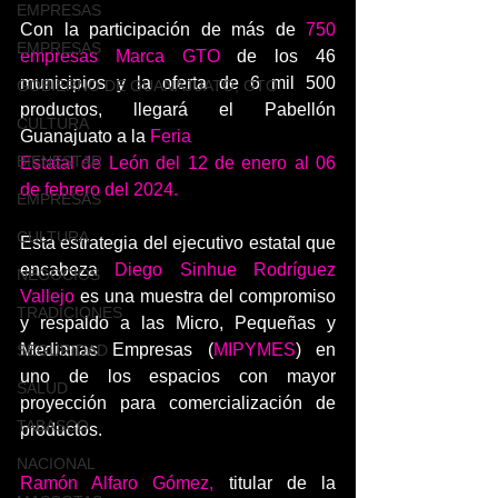
EMPRESAS
Con la participación de más de 
750 
EMPRESAS
empresas Marca GTO
 de los 46 
municipios y la oferta de 6 mil 500 
GOBIERNO DE GUANAJUATO, GTO
productos, llegará el Pabellón 
CULTURA
Guanajuato a la 
Feria
BIENESTAR
Estatal de León del 12 de enero al 06 
de febrero del 2024.
EMPRESAS
CULTURA
Esta estrategia del ejecutivo estatal que 
encabeza 
Diego Sinhue Rodríguez 
NEGOCIOS
Vallejo
 es una muestra del compromiso 
TRADICIONES
y respaldo a las Micro, Pequeñas y 
Medianas Empresas (
MIPYMES
) en 
SEGURIDAD
uno de los espacios con mayor 
SALUD
proyección para comercialización de 
TABASCO
productos.
NACIONAL
Ramón Alfaro Gómez,
 titular de la 