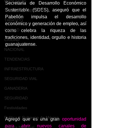
MASCOTAS
Secretaría de Desarrollo Económico 
Sustentable (SDES), aseguró que el 
TURISMO, TABASCO
Pabellón impulsa el desarrollo 
TABASCO
económico y generación de empleo, así 
CIUDAD
como celebra la riqueza de las 
tradiciones, identidad, orgullo e historia 
CIUDAD
guanajuatense.
NACIONAL
TENDENCIAS
INFRAESTRUCTURA
SEGURIDAD VIAL
GANADERIA
SEGURIDAD
Festividades
Política < Gobierno de México
Agregó que es una gran 
oportunidad 
para abrir nuevos canales de 
Política Nacional