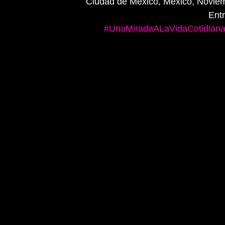
Ciudad de México, México, Novie
Ent
#UnaMiradaALaVidaCotidian