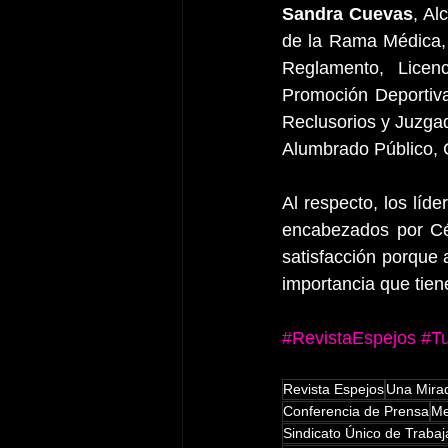
Sandra Cuevas
, Al
de la Rama Médica, 
Reglamento, Licenc
Promoción Deportiva
Reclusorios y Juzga
Alumbrado Público, C
Al respecto, los líde
encabezados por Cé
satisfacción porque 
importancia que tien
#RevistaEspejos
#Tu
Revista Espejos
Una Mirad
Conferencia de Prensa
Me
Sindicato Único de Traba