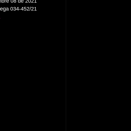
mbre 08 de 2021
rega 034-452/21
a