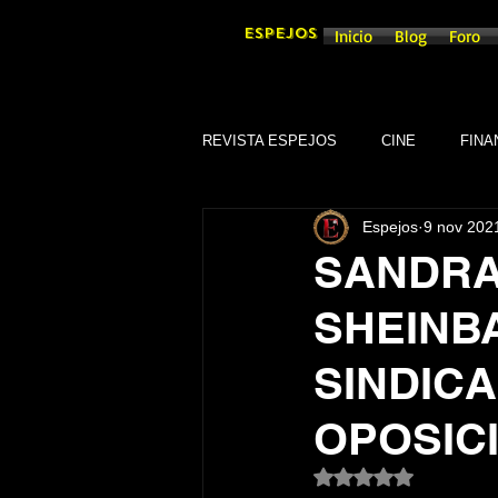
ESPEJOS
Inicio
Blog
Foro
REVISTA ESPEJOS
CINE
FINA
Espejos
9 nov 202
DEPORTES
SOCIEDAD
SANDRA
SHEINB
CULTURA
SINDICATOS
SINDIC
GOBIERNO DE GUANAJUATO, GTO
OPOSIC
Obtuvo NaN de 5 es
TRADICIONES
SEGURIDAD