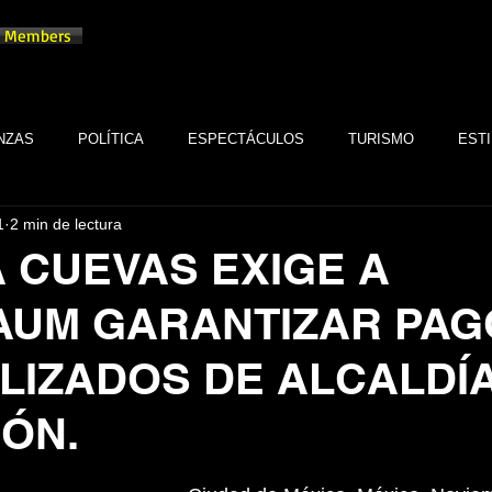
Members
NZAS
POLÍTICA
ESPECTÁCULOS
TURISMO
ESTI
1
2 min de lectura
TECNOLOGÍA
TABASCO
MONARQUÍA
GASTRONOMÍA
 CUEVAS EXIGE A
AUM GARANTIZAR PAG
FSTSE
CINE
ESPECTÁCULOS
ALTRUISMO
EMPR
ALIZADOS DE ALCALDÍ
CULTURA
BIENESTAR
EMPRESAS
CULTURA
IÓN.
trellas.
SALUD