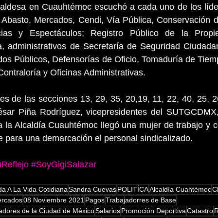
caldesa en Cuauhtémoc escuchó a cada uno de los líder
Abasto, Mercados, Cendi, Vía Pública, Conservación de
ias y Espectáculos; Registro Público de la Propied
, administrativos de Secretaría de Seguridad Ciudada
dos Públicos, Defensorías de Oficio, Tomaduría de Tiem
ontraloría y Oficinas Administrativas.
res de las secciones 13, 29, 35, 20,19, 11, 22, 40, 25, 26
sar Piña Rodríguez, vicepresidentes del SUTGCDMX, 
a la Alcaldía Cuauhtémoc llegó una mujer de trabajo y c
e para una demarcación el personal sindicalizado.
Reflejo
#SoyGigiSalazar
a A La Vida Cotidiana
Sandra Cuevas
POLITÍCA
Alcaldía Cuahtémoc
C
rcados
08 Noviembre 2021
Pagos
Trabajadorres de Base
jadores de la Ciudad de México
Salarios
Promoción Deportiva
Catastro
R