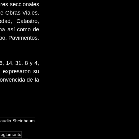
es seccionales 
 Obras Viales, 
ad, Catastro, 
na así como de 
po, Pavimentos, 
, 14, 31, 8 y 4, 
expresaron su 
onvencida de la 
laudia Sheinbaum
eglamento