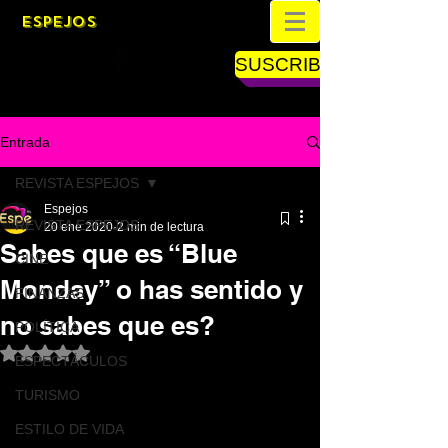
ESPEJOS
SUSCRIBETE
Entrada
REVISTA ESPEJOS
Espejos
REVISTA ESPEJOS
20 ene 2020
2 min de lectura
Sabes que es “Blue
CINE
Monday” o has sentido y
FINANZAS
no sabes que es?
POLÍTICA
Obtuvo NaN de 5 estrellas.
ESPECTÁCULOS
TURISMO
ESTILO DE VIDA