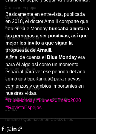
Crónicas Espejos
Básicamente en entrevista, publicada 
México Profundo
en 2018, el doctor Arnaill comparte que 
Seguridad
con el Blue Monday 
buscaba alentar a 
las personas a ser positivas, así que 
Tabasco / Nacional
mejor los invito a que sigan la 
Seguridad Tabasco
propuesta de Arnaill.
A final de cuenta el 
Blue Monday 
era 
FGR
para él algo así como un momento 
Emiliano Zapata
espacial para ver ese periodo del año 
Nota Roja / Seguridad / Tabasco
como una oportunidad para nuevos 
comienzos y cambios importantes en 
`Análisis` `Tabasco`
nuestras vidas.
Tlaxcala / Municipios / Huamantla
#BlueMonday
#Lunes20Enero2020
#RevistaEspejos
CDMX
Turismo / Qué hacer en CDMX Lifes
Turismo