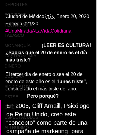
DEPORTES
SOCIEDAD
Ciudad de México 🇲🇽 Enero 20, 2020
Entrega 021/20
TECNOLOGÍA
#UnaMiradaALaVidaCotidiana
TABASCO
¡LEER ES CULTURA!
MONARQUÍA
¿Sabias que el 20 de enero es el día 
GASTRONOMÍA
más triste?
DINERO
El tercer día de enero o sea el 20 de 
CULTURA
enero de este año es el “
lunes triste”
, 
SINDICATOS
considerado el más triste del año.
 Pero porqué?
FSTSE
En 2005, Cliff Arnaill, Psicólogo 
CINE
de Reino Unido, creó este 
ESPECTÁCULOS
“concepto” como parte de una 
ALTRUISMO
campaña de marketing  para  