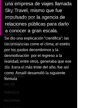
EMPRESAS
una empresa de viajes llamada 
Sky Travel, mismo que fue 
EMPRESAS
impulsado por la agencia de 
GOBIERNO DE GUANAJUATO, GTO
relaciones públicas para darlo 
CULTURA
a conocer a gran escala.
BIENESTAR
Se dio una explicación “científica”; las 
EMPRESAS
circunstancias como el clima, el estrés 
por los gastos decembrinos y la 
CULTURA
desmotivación  por el regreso a la 
NEGOCIOS
realidad, entre otros, generaba que ese 
día  fuera el más triste del año, fue así 
TRADICIONES
como  Arnaill desarrolló la siguiente 
SEGURIDAD
fórmula 
SALUD
TABASCO
NACIONAL