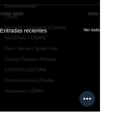
Emprendedores
CDMX
Nacional > Economía y Campo
Ver todo
Entradas recientes
NACIONAL / CAMPO
Cine / Marvel / Spider Man
Cultura /Tabasco /Portada
ESPEJOS CULTURA
Entretenimiento y Reality
Nacionales / CDMX