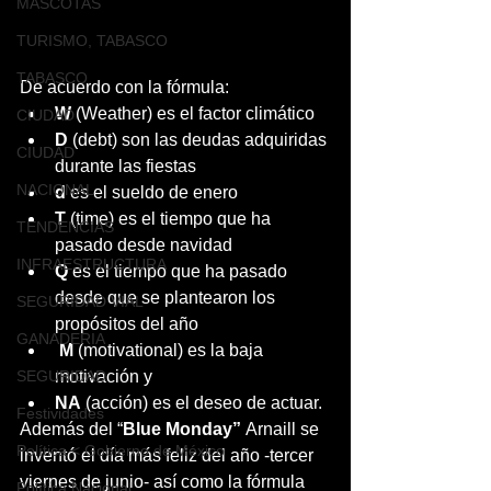
MASCOTAS
TURISMO, TABASCO
TABASCO
De acuerdo con la fórmula: 
W
 (Weather) es el factor climático  
CIUDAD
D
 (debt) son las deudas adquiridas 
CIUDAD
durante las fiestas
NACIONAL
d
 es el sueldo de enero
T
 (time) es el tiempo que ha 
TENDENCIAS
pasado desde navidad
INFRAESTRUCTURA
Q
 es el tiempo que ha pasado 
desde que se plantearon los 
SEGURIDAD VIAL
propósitos del año
GANADERIA
 M 
(motivational) es la baja 
SEGURIDAD
motivación y
NA
 (acción) es el deseo de actuar.
Festividades
Además del “
Blue Monday” 
Arnaill se 
Política < Gobierno de México
inventó el día más feliz del año -tercer 
viernes de junio- así como la fórmula 
Política Nacional