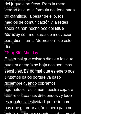
del juguete perfecto. Pero la mera 
Gobierno
verdad es que la fórmula no tiene nada 
de científica,  a pesar de ello, los 
Paraiso
medios de comunicación y la redes 
Música
sociales han hecho eco del 
Blue 
Espéctaculos
Monday 
con mensajes de motivación 
para disminuir la “depresión”  de este 
Opinión
día. 
Comunidad
#StopBlueMonday
Es normal que existan días en los que 
Cultura LGBT+
nuestra energía se baja,nos sentimos 
Comunidad / Estado
sensibles. Es normal que es enero nos 
`Gobierno` / `Portada`
sintamos bajos porque ya pasó 
diciembre cuando cobramos 
Seguridad / Portada
aguinaldos, recibimos nuestra caja de 
Empresas Responsables
ahorro o sacamos dividendos ; y todo 
es regalos y festividad  pero siempre 
Turismo Sostenible
hay que guardar algún dinero para no 
Quintana Roo
entrar  en depre y seguir tu vida normal .