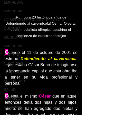
EMPRESAS
EMPRESAS
¡Rumbo a 23 históricos años de 
GOBIERNO DE GUANAJUATO, GTO
Defendiendo al cavernícola! Osmar Olvera, 
CULTURA
doble medallista olímpico apadrina el 
comienzo de nuestros festejos
BIENESTAR
EMPRESAS
C
uando el 11 de octubre de 2001 se 
CULTURA
estrenó 
Defendiendo al cavernícola
, 
NEGOCIOS
lejos estaba César Bono de imaginarse 
la importancia capital que esta obra iba 
TRADICIONES
a tener en su vida profesional y 
SEGURIDAD
personal.
SALUD
C
uenta el mismo 
César
 que en aquel 
TABASCO
entonces tenía dos hijas y dos hijos; 
NACIONAL
ahora, se han agregado dos nietas y 
dos nietos. En aquel lejano entonces 