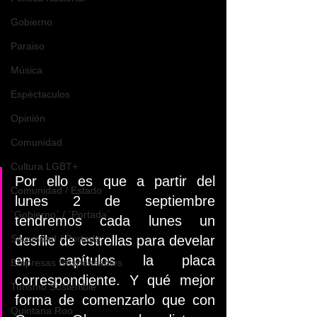
Gobierno
Paraiso
Música
Espéctaculos
Opinión
Comunidad
Cultura LGBT+
Por ello es que a partir del 
Comunidad / Estado
lunes 2 de septiembre 
`Gobierno` / `Portada`
tendremos cada lunes un 
Seguridad / Portada
desfile de estrellas para develar 
en capítulos la placa 
Empresas Responsables
correspondiente. Y qué mejor 
Turismo Sostenible
forma de comenzarlo que con 
Quintana Roo