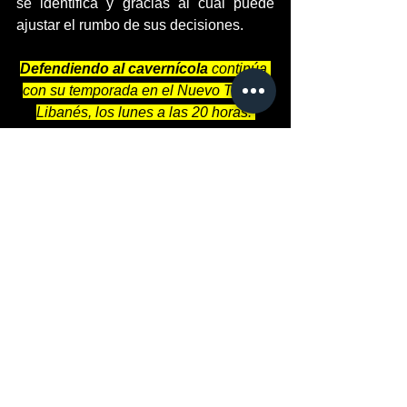
se identifica y gracias al cual puede 
ajustar el rumbo de sus decisiones.
Defendiendo al cavernícola
 continúa 
con su temporada en el Nuevo Teatro 
Libanés, los lunes a las 20 horas. 
Revista Espejos
Entretenimiento
Espectáculos
Ver todo
Entradas recientes