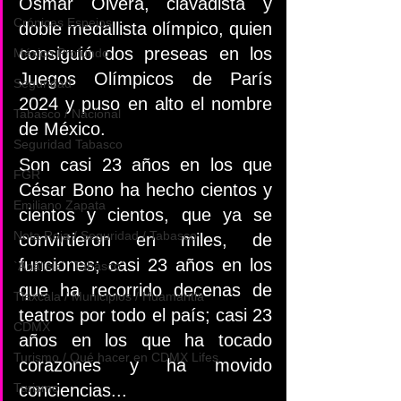
Osmar Olvera, clavadista y 
Crónicas Espejos
doble medallista olímpico, quien 
consiguió dos preseas en los 
México Profundo
Juegos Olímpicos de París 
Seguridad
2024 y puso en alto el nombre 
Tabasco / Nacional
de México. 
Seguridad Tabasco
Son casi 23 años en los que 
FGR
César Bono ha hecho cientos y 
Emiliano Zapata
cientos y cientos, que ya se 
Nota Roja / Seguridad / Tabasco
convirtieron en miles, de 
funciones; casi 23 años en los 
`Análisis` `Tabasco`
que ha recorrido decenas de 
Tlaxcala / Municipios / Huamantla
teatros por todo el país; casi 23 
CDMX
años en los que ha tocado 
Turismo / Qué hacer en CDMX Lifes
corazones y ha movido 
Turismo
conciencias...