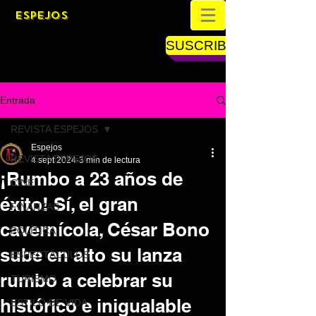
ESPEJOS
SUSCRIBETE
Entrada
REVISTA ESPEJOS
Espejos
REVISTA ESPEJOS
4 sept 2024
3 min de lectura
¡Rumbo a 23 años de
CINE
éxito! Sí, el gran
FINANZAS
cavernícola, César Bono
POLÍTICA
sube en alto su lanza
ESPECTÁCULOS
rumbo a celebrar su
TURISMO
histórico e inigualable
ESTILO DE VIDA