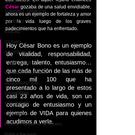
MASCOTAS
César 
gozaba de una salud envidiable, 
TURISMO, TABASCO
ahora es un ejemplo de fortaleza y amor 
por la vida luego de los graves 
TABASCO
padecimientos que ha enfrentado.
CIUDAD
CIUDAD
Hoy César Bono es un ejemplo 
NACIONAL
de vitalidad, responsabilidad, 
entrega, talento, entusiasmo… 
TENDENCIAS
que cada función de las más de 
INFRAESTRUCTURA
cinco mil 100 que ha 
SEGURIDAD VIAL
presentado a lo largo de estos 
GANADERIA
casi 23 años de vida, son un 
SEGURIDAD
contagio de entusiasmo y un 
ejemplo de VIDA para quienes 
Festividades
acudimos a verla.
Política < Gobierno de México
Política Nacional