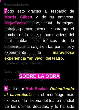
Emprendedores
T
odo esto gracias al respaldo de 
CDMX
Morris Gilber
t y de su empresa, 
Nacional > Economía y Campo
MejorTeatro
, que, cual hormigas, 
trabajan permanentemente para que el 
NACIONAL / CAMPO
hombre de la calle, el homo-videns del 
Cine / Marvel / Spider Man
cual hablan los teóricos de la 
Cultura /Tabasco /Portada
comunicación, salga de las pantallas y 
experimente la
 maravillosa 
ESPEJOS CULTURA
experiencia “en vivo” del teatro.
Entretenimiento y Reality
Nacionales / CDMX
SOBRE LA OBRA
Economía / Campo Mexicano
E
scrita por 
Rob Becker,
Defendiendo 
al cavernícola
es el monólogo más 
exitoso en la historia del teatro mundial 
de las últimas décadas, y lo ha sido 