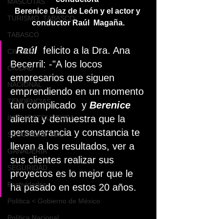
MASCOTAS
Berenice Díaz de León y el actor y 
TURISMO, TABASCO
conductor Raúl  Magaña.
TABASCO
Raúl
  felicito a la Dra. Ana 
CIUDAD
Becerril: -"A los locos 
CIUDAD
empresarios que siguen 
NACIONAL
emprendiendo en un momento 
TENDENCIAS
tan complicado  y 
Berenice
alienta y demuestra que la 
INFRAESTRUCTURA
perseverancia y constancia te 
SEGURIDAD VIAL
llevan a los resultados, ver a 
GANADERIA
sus clientes realizar sus 
SEGURIDAD
proyectos es lo mejor que le 
Festividades
ha pasado en estos 20 años. 
Política < Gobierno de México
Política Nacional