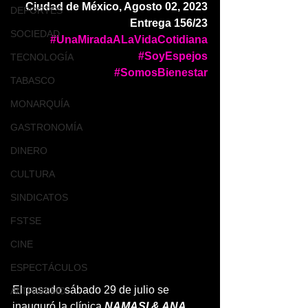
Ciudad de México, Agosto 02, 2023
DEPORTES
Entrega 156/23
SOCIEDAD
#UnaMiradaALaVidaCotidiana
#SoyEspejos
TECNOLOGÍA
#SomosBienestar
TABASCO
MONARQUÍA
GASTRONOMÍA
DINERO
CULTURA
SINDICATOS
FSTSE
CINE
ESPECTÁCULOS
El pasado sábado 29 de julio se 
ALTRUISMO
inauguró la clínica 
NAMASI & ANA 