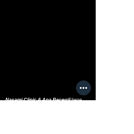
Nasami Clinic & Ana Becerril
 tiene 
promo especial por apertura 
Puedes visitar o agendar  cita a los 
teléfonos :