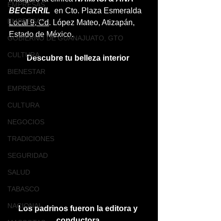
EMPRESAS
BECERRIL
  en Cto. Plaza Esmeralda 
EMPRESAS
Local 9, Cd
. López Mateo, Atizapán, 
Estado de México.
GOBIERNO DE GUANAJUATO, GTO
CULTURA
Descubre tu belleza interior 
BIENESTAR
EMPRESAS
CULTURA
NEGOCIOS
TRADICIONES
SEGURIDAD
SALUD
TABASCO
NACIONAL
Los padrinos fueron la editora y 
conductora 