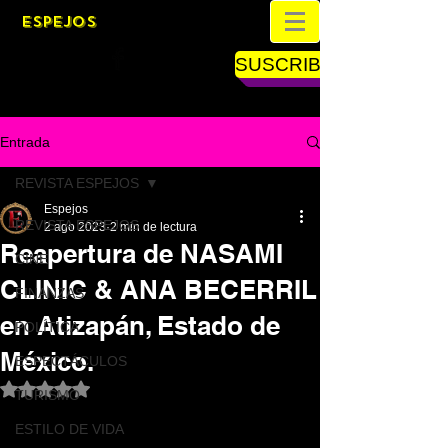
ESPEJOS
SUSCRIBETE
Entrada
REVISTA ESPEJOS
Espejos
REVISTA ESPEJOS
2 ago 2023
2 min de lectura
Reapertura de NASAMI
CINE
CLINIC & ANA BECERRIL
FINANZAS
en Atizapán, Estado de
POLÍTICA
México.
ESPECTÁCULOS
Obtuvo NaN de 5 estrellas.
TURISMO
ESTILO DE VIDA