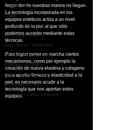
llegar donde nuestras manos no llegan. 
Emprendedores
La tecnología incorporada en los 
CDMX
equipos estéticos actúa a un nivel 
Nacional > Economía y Campo
profundo de la piel al que sólo 
podemos acceder mediante estas 
NACIONAL / CAMPO
técnicas. 
Cine / Marvel / Spider Man
Para lograr poner en marcha ciertos 
Cultura /Tabasco /Portada
mecanismos, como por ejemplo la 
ESPEJOS CULTURA
creación de nueva elastina y colageno 
Entretenimiento y Reality
para aportar firmeza y elasticidad a la 
piel, es necesario acudir a la 
Nacionales / CDMX
tecnología que nos aportan estos 
Economía / Campo Mexicano
equipos.