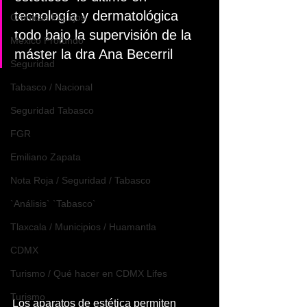
tecnología y dermatológica 
Crónicas Espejos
todo bajo la supervisión de la 
México Profundo
máster la dra Ana Becerril 
Seguridad
Tabasco / Nacional
Seguridad Tabasco
FGR
Emiliano Zapata
Nota Roja / Seguridad / Tabasco
`Análisis` `Tabasco`
Tlaxcala / Municipios / Huamantla
CDMX
Turismo / Qué hacer en CDMX Lifes
Turismo
Los aparatos de estética permiten 