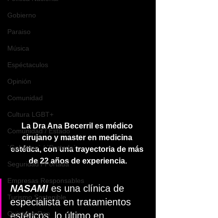
Gobierno
Paraiso
Música
Espéctaculos
Opinión
Comunidad
Cultura LGBT+
La Dra Ana Becerril es médico 
Comunidad / Estado
cirujano y master en medicina 
`Gobierno` / `Portada`
estética, con una trayectoria de más 
de 22 años de experiencia.
Seguridad / Portada
Empresas Responsables
NASAMI
 es una clínica de 
Turismo Sostenible
especialista en tratamientos 
Quintana Roo
estéticos  lo último en 