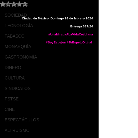
Obtuvo NaN de 5 estrellas.
DEPORTES
SOCIEDAD
Ciudad de México, Domingo 26 de febrero 2024
TECNOLOGÍA
Entrega 097/24
#UnaMiradaALaVidaCotidiana
TABASCO
#SoyEspejos
#TuEspejoDigital
MONARQUÍA
GASTRONOMÍA
DINERO
CULTURA
SINDICATOS
FSTSE
CINE
ESPECTÁCULOS
ALTRUISMO