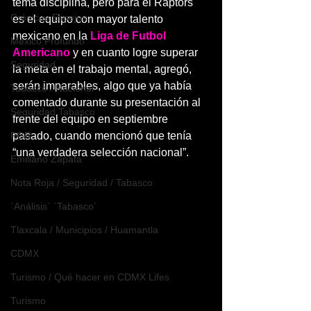
tema disciplina, pero para él Raptors 
Crónicas Espejos
es el equipo con mayor talento 
mexicano en la 
Liga de Futbol 
México Profundo
Americano
 y en cuanto logre superar 
Seguridad
la meta en el trabajo mental, agregó, 
serán imparables, algo que ya había 
Tabasco / Nacional
comentado durante su presentación al 
Seguridad Tabasco
frente del equipo en septiembre 
FGR
pasado, cuando mencionó que tenía 
“una verdadera selección nacional”.
Emiliano Zapata
Nota Roja / Seguridad / Tabasco
`Análisis` `Tabasco`
Tlaxcala / Municipios / Huamantla
CDMX
Turismo / Qué hacer en CDMX Lifes
Turismo