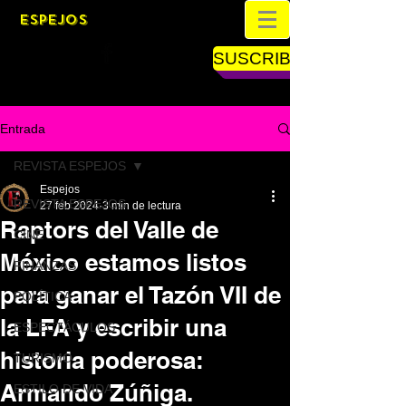
ESPEJOS
SUSCRIBETE
Entrada
REVISTA ESPEJOS
Espejos
REVISTA ESPEJOS
27 feb 2024
3 min de lectura
Raptors del Valle de
CINE
México estamos listos
FINANZAS
para ganar el Tazón VII de
POLÍTICA
la LFA y escribir una
ESPECTÁCULOS
historia poderosa:
TURISMO
Armando Zúñiga.
ESTILO DE VIDA