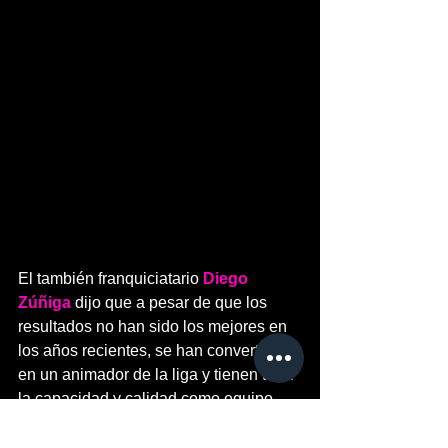
El también franquiciatario 
Diego 
Zúñiga
 dijo que a pesar de que los 
resultados no han sido los mejores en 
los años recientes, se han convertido 
en un animador de la liga y tienen toda 
la capacidad y calidad como equipo 
para poder llevarse el Tazón VII de la 
LFA este 2024, cuando volverán a 