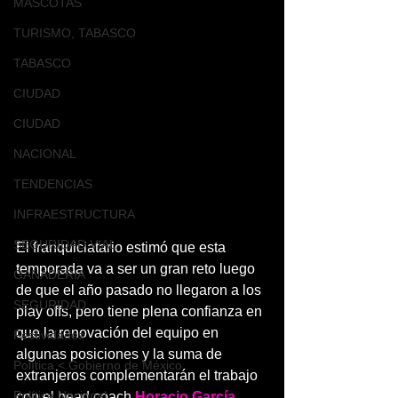
MASCOTAS
TURISMO, TABASCO
TABASCO
CIUDAD
CIUDAD
NACIONAL
TENDENCIAS
INFRAESTRUCTURA
SEGURIDAD VIAL
El franquiciatario estimó que esta 
temporada va a ser un gran reto luego 
GANADERIA
de que el año pasado no llegaron a los 
SEGURIDAD
play offs, pero tiene plena confianza en 
que la renovación del equipo en 
Festividades
algunas posiciones y la suma de 
Política < Gobierno de México
extranjeros complementarán el trabajo 
Política Nacional
con el head coach 
Horacio García 