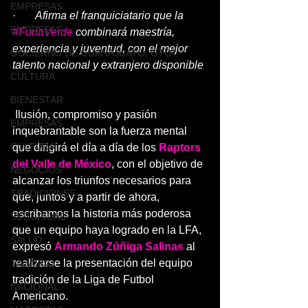
EMPRESAS
·       
Afirma el franquiciatario que la 
EMPRESAS
#FuriaVerde
 combinará maestría, 
experiencia y juventud, con el mejor 
GOBIERNO DE GUANAJUATO, GTO
talento nacional y extranjero disponible
CULTURA
BIENESTAR
 Ilusión, compromiso y pasión 
EMPRESAS
inquebrantable son la fuerza mental 
CULTURA
que dirigirá el día a día de los 
Raptors 
del Valle de México
, con el objetivo de 
NEGOCIOS
alcanzar los triunfos necesarios para 
TRADICIONES
que, juntos y a partir de ahora, 
escribamos la historia más poderosa 
SEGURIDAD
que un equipo haya logrado en la LFA, 
SALUD
expresó 
Armando Zúñiga Salinas
 al 
realizarse la presentación del equipo 
TABASCO
tradición de la Liga de Futbol 
NACIONAL
Americano.