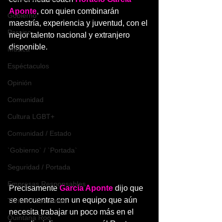
Aponte
, con quien combinarán 
Gobierno
maestría, experiencia y juventud, con el 
Paraiso
mejor talento nacional y extranjero 
disponible.
Música
Espéctaculos
Opinión
Comunidad
Cultura LGBT+
Comunidad / Estado
`Gobierno` / `Portada`
Seguridad / Portada
Empresas Responsables
Precisamente 
García Aponte 
dijo que 
se encuentra con un equipo que aún 
Turismo Sostenible
necesita trabajar un poco más en el 
Quintana Roo