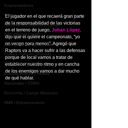
Emprendedores
CDMX
El jugador en el que recaerá gran parte 
de la responsabilidad de las victorias 
Nacional > Economía y Campo
en el terreno de juego, 
Johan López,
NACIONAL / CAMPO
dijo que él quiere el campeonato, “yo 
no vengo para menos”. Agregó que 
Cine / Marvel / Spider Man
Raptors va a hacer sufrir a las defensas 
Cultura /Tabasco /Portada
porque de local vamos a tratar de 
ESPEJOS CULTURA
establecer nuestro ritmo y en cancha 
de los enemigos vamos a dar mucho 
Entretenimiento y Reality
de qué hablar.
Nacionales / CDMX
Economía / Campo Mexicano
BMB / Entretenimiento