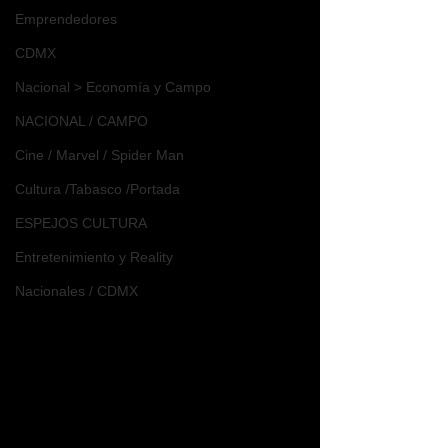
Emprendedores
CDMX
Nacional > Economía y Campo
NACIONAL / CAMPO
Cine / Marvel / Spider Man
Cultura /Tabasco /Portada
ESPEJOS CULTURA
Entretenimiento y Reality
Nacionales / CDMX