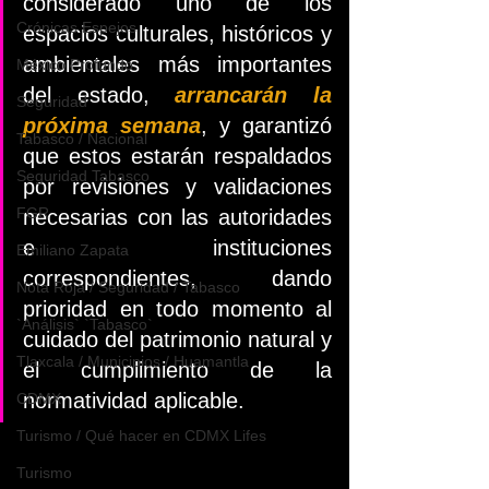
considerado uno de los 
Crónicas Espejos
espacios culturales, históricos y 
ambientales más importantes 
México Profundo
del estado, 
arrancarán la 
Seguridad
próxima semana
, y garantizó 
Tabasco / Nacional
que estos estarán respaldados 
Seguridad Tabasco
por revisiones y validaciones 
FGR
necesarias con las autoridades 
e instituciones 
Emiliano Zapata
correspondientes, dando 
Nota Roja / Seguridad / Tabasco
prioridad en todo momento al 
`Análisis` `Tabasco`
cuidado del patrimonio natural y 
Tlaxcala / Municipios / Huamantla
el cumplimiento de la 
normatividad aplicable.
CDMX
Turismo / Qué hacer en CDMX Lifes
Turismo