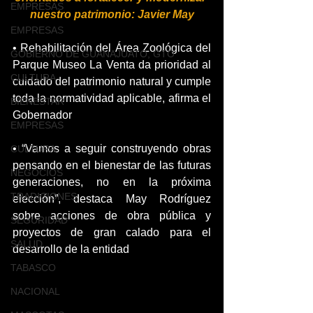
EMPRESAS
nuestro patrimonio: Javier May
EMPRESAS
• Rehabilitación del Área Zoológica del 
GOBIERNO DE GUANAJUATO, GTO
Parque Museo La Venta da prioridad al 
CULTURA
cuidado del patrimonio natural y cumple 
toda la normatividad aplicable, afirma el 
BIENESTAR
Gobernador 
EMPRESAS
• “Vamos a seguir construyendo obras 
CULTURA
pensando en el bienestar de las futuras 
NEGOCIOS
generaciones, no en la próxima 
TRADICIONES
elección”, destaca May Rodríguez 
sobre acciones de obra pública y 
SEGURIDAD
proyectos de gran calado para el 
SALUD
desarrollo de la entidad
TABASCO
NACIONAL