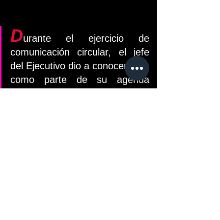
D
urante el ejercicio de 
comunicación circular, el jefe 
del Ejecutivo dio a conocer que, 
como parte de su agenda 
semanal de actividades, luego 
de dar este miércoles 
banderazos a inicios de 
obras en la zona indígena de 
Tamulté de las Sabanas
, 
mañana jueves hará lo propio 
en los municipios de 
Huimanguillo y Cárdenas
, y el 
viernes nuevamente en 
Centro
 dará continuidad a 