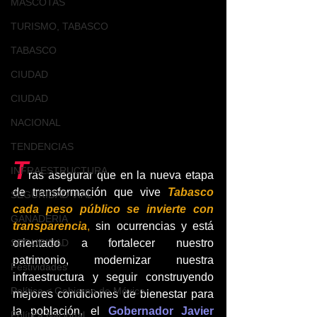
MASCOTAS
TURISMO, TABASCO
TABASCO
CIUDAD
CIUDAD
NACIONAL
TENDENCIAS
T
INFRAESTRUCTURA
ras asegurar que en la nueva etapa 
de transformación que vive 
Tabasco 
SEGURIDAD VIAL
cada peso público se invierte con 
GANADERIA
transparencia
,
 sin ocurrencias y está 
SEGURIDAD
orientado a fortalecer nuestro 
patrimonio, modernizar nuestra 
Festividades
infraestructura y seguir construyendo 
Política < Gobierno de México
mejores condiciones de bienestar para 
la población, el 
Gobernador Javier 
Política Nacional