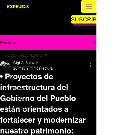
ESPEJOS
SUSCRIBETE
Entrada
REVISTA ESPEJOS
Gigi G. Salazar
REVISTA ESPEJOS
20 may
2 min de lectura
• Proyectos de
CINE
infraestructura del
FINANZAS
Gobierno del Pueblo
POLÍTICA
están orientados a
ESPECTÁCULOS
fortalecer y modernizar
TURISMO
nuestro patrimonio:
ESTILO DE VIDA