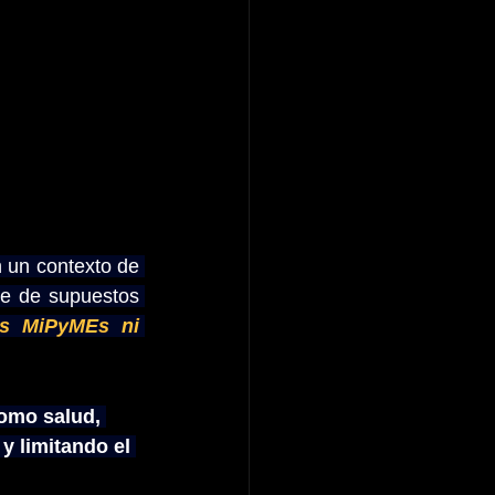
 un contexto de 
te de supuestos 
as MiPyMEs ni 
omo salud, 
y limitando el 