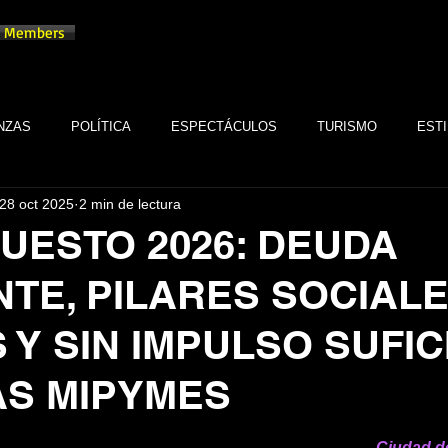
Members
NZAS
POLÍTICA
ESPECTÁCULOS
TURISMO
ESTI
28 oct 2025
2 min de lectura
TECNOLOGÍA
TABASCO
MONARQUÍA
GASTRONOMÍA
UESTO 2026: DEUDA
NTE, PILARES SOCIAL
FSTSE
CINE
ESPECTÁCULOS
ALTRUISMO
EMPR
 Y SIN IMPULSO SUFI
CULTURA
BIENESTAR
EMPRESAS
CULTURA
AS MIPYMES
trellas.
SALUD
Ciudad d