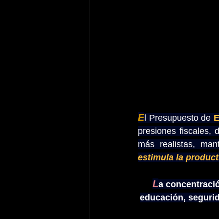
E
l Presupuesto de 
E
presiones fiscales,
más realistas, man
estimula la product
L
a concentració
educación, segurida