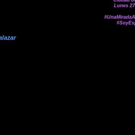
Lunes 27
#UnaMiradaA
#SoyEs
alazar