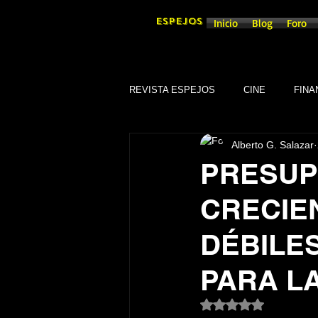
ESPEJOS
Inicio
Blog
Foro
REVISTA ESPEJOS
CINE
FINA
Alberto G. Salazar
DEPORTES
SOCIEDAD
PRESUP
CRECIE
CULTURA
SINDICATOS
DÉBILES
GOBIERNO DE GUANAJUATO, GTO
PARA L
Obtuvo NaN de 5 es
TRADICIONES
SEGURIDAD