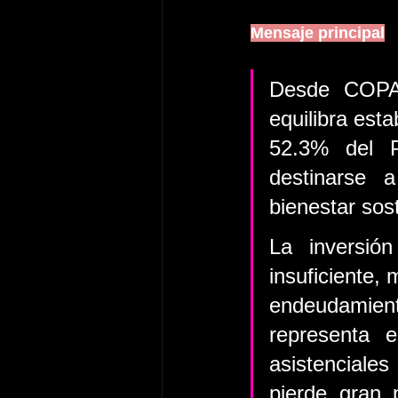
Mensaje principal
Desde COPA
equilibra esta
52.3% del 
destinarse 
bienestar sost
La inversió
insuficiente, 
endeudamient
representa e
asistenciales
pierde gran 