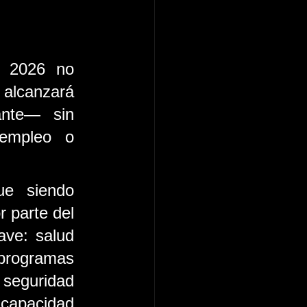
 2026 no 
 alcanzará 
nte— sin 
empleo o 
e siendo 
 parte del 
ve: salud 
programas 
 seguridad 
capacidad 