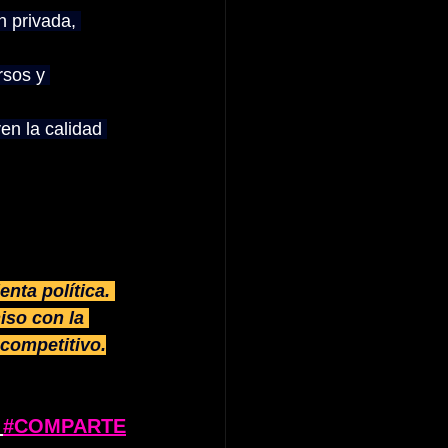
n privada, 
rsos y 
en la calidad 
nta política. 
iso con la 
 competitivo.
#COMPARTE