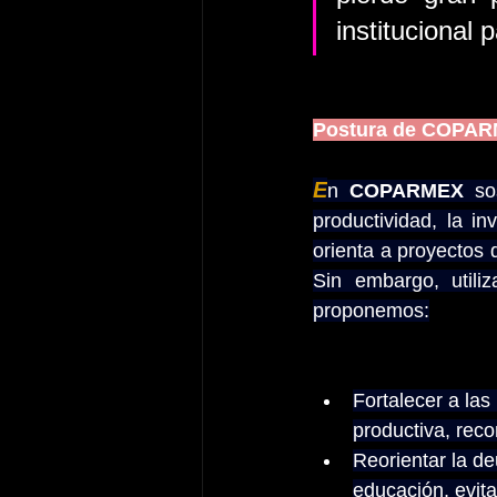
institucional 
Postura de COPA
E
n 
COPARMEX
 so
productividad, la i
orienta a proyectos 
Sin embargo, utiliz
proponemos:
Fortalecer a las
productiva, rec
Reorientar la de
educación, evita