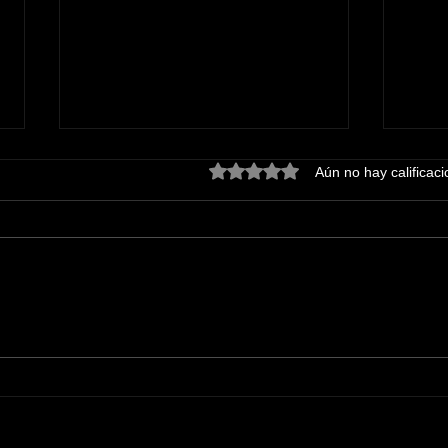
Obtuvo 0 de 5 estrellas.
Aún no hay calificac
OXXO refrenda su
AUM
confianza en Guanajuato
EXT
con expansión y
PRE
generación de empleos.
SOB
EL 
EL P