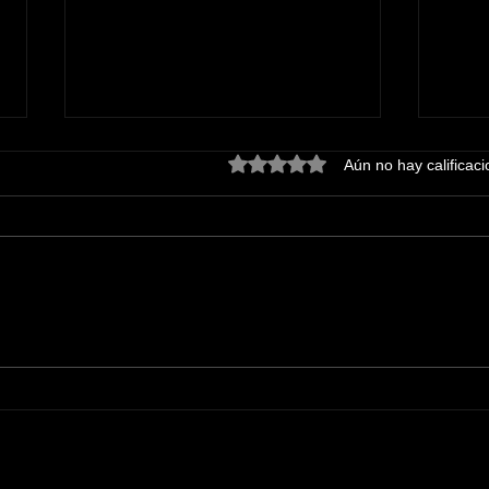
Obtuvo 0 de 5 estrellas.
Aún no hay calificac
Disfrutan tabasqueñas y
La F
tabasqueños, con gran
Even
algarabía, tradicional
Vill
imposición de bandas a las
17 embajadoras• Llegó la
fecha que los tabasqueños
estaban esperando *La