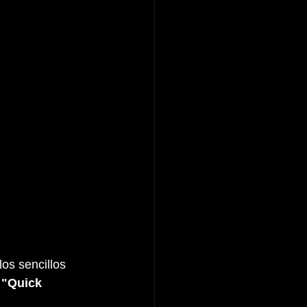
os sencillos 
 
"Quick 