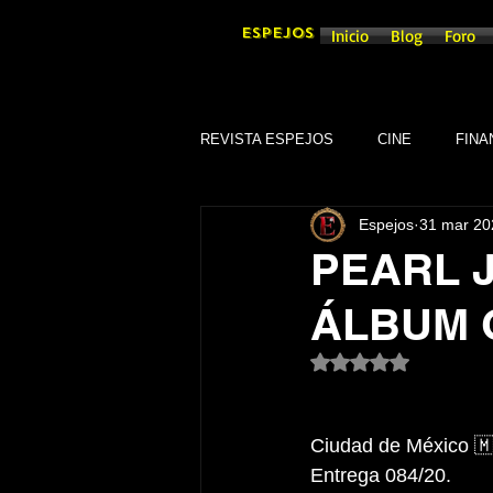
ESPEJOS
Inicio
Blog
Foro
REVISTA ESPEJOS
CINE
FINA
Espejos
31 mar 20
DEPORTES
SOCIEDAD
PEARL 
ÁLBUM 
CULTURA
SINDICATOS
Obtuvo NaN de 5 es
GOBIERNO DE GUANAJUATO, GTO
Ciudad de México 
Entrega 084/20.
TRADICIONES
SEGURIDAD