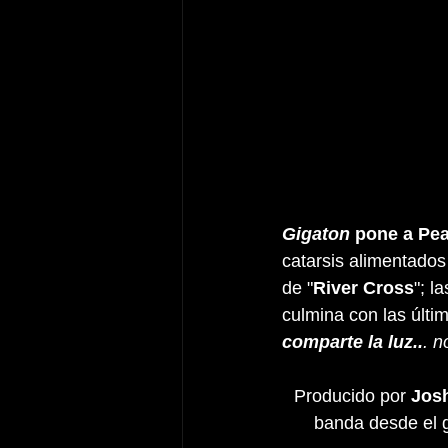
Gigaton
 pone a Pe
catarsis alimentados
de "
River Cross
"; l
culmina con las últi
comparte la luz..
. n
Producido por 
Jos
banda desde el 