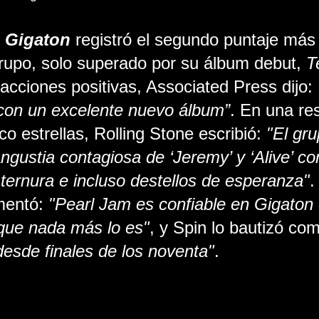
 
Gigaton
 registró el segundo puntaje más 
grupo, solo superado por su álbum debut, 
T
cciones positivas, Associated Press dijo: 
con un excelente nuevo álbum”
. En una re
co estrellas, Rolling Stone escribió: 
"El gru
ngustia contagiosa de ‘Jeremy’ y ‘Alive’ co
ternura e incluso destellos de esperanza"
.
entó: 
"Pearl Jam es confiable en Gigaton 
ue nada más lo es"
, y Spin lo bautizó co
esde finales de los noventa"
.