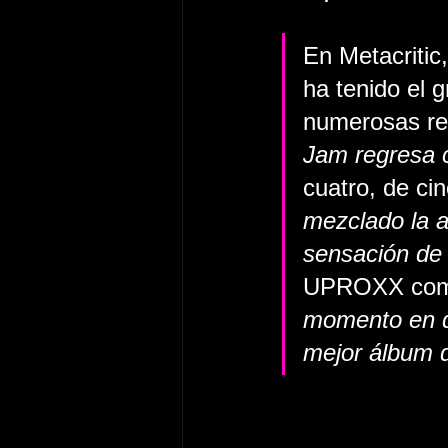
En Metacritic,
ha tenido el 
numerosas rea
Jam regresa 
cuatro, de cin
mezclado la a
sensación de 
UPROXX com
momento en q
mejor álbum d