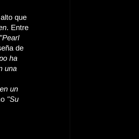
alto que 
en
. Entre 
"Pearl 
seña de 
po ha 
n una 
 
en un 
mo 
"Su 