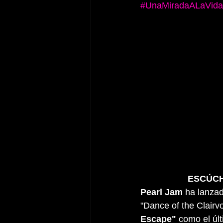
#UnaMiradaALaVida
                 
Pearl Jam
 ha lanza
"Dance of the Clair
Escape"
 como el úl