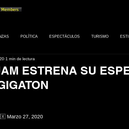
Members
NZAS
POLÍTICA
ESPECTÁCULOS
TURISMO
ESTI
20
1 min de lectura
TECNOLOGÍA
TABASCO
MONARQUÍA
GASTRONOMÍA
JAM ESTRENA SU ESP
GIGATON
FSTSE
CINE
ESPECTÁCULOS
ALTRUISMO
EMPR
trellas.
CULTURA
BIENESTAR
EMPRESAS
CULTURA
🇽 Marzo 27, 2020
SALUD