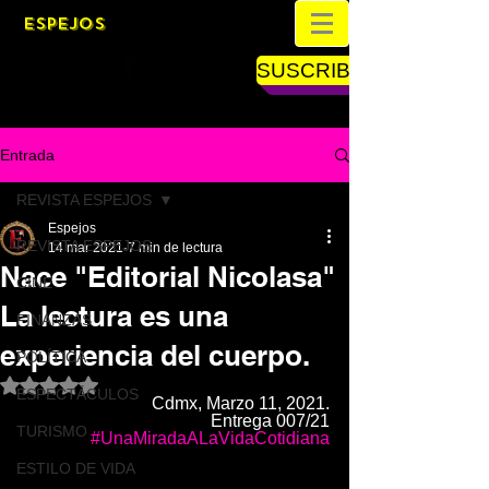
ESPEJOS
SUSCRIBETE
Entrada
REVISTA ESPEJOS
Espejos
REVISTA ESPEJOS
14 mar 2021
7 min de lectura
Nace "Editorial Nicolasa"
CINE
La lectura es una
FINANZAS
experiencia del cuerpo.
POLÍTICA
Obtuvo NaN de 5 estrellas.
ESPECTÁCULOS
Cdmx, Marzo 11, 2021.
Entrega 007/21
TURISMO
#UnaMiradaALaVidaCotidiana
ESTILO DE VIDA