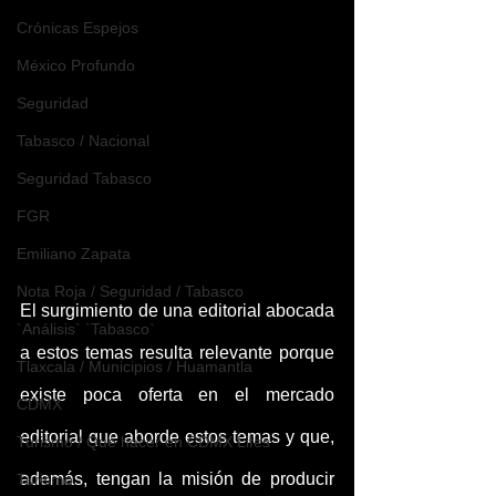
Crónicas Espejos
México Profundo
Seguridad
Tabasco / Nacional
Seguridad Tabasco
FGR
Emiliano Zapata
Nota Roja / Seguridad / Tabasco
El surgimiento de una editorial abocada 
`Análisis` `Tabasco`
a estos temas resulta relevante porque 
Tlaxcala / Municipios / Huamantla
existe poca oferta en el mercado 
CDMX
editorial que aborde estos temas y que, 
Turismo / Qué hacer en CDMX Lifes
además, tengan la misión de producir 
Turismo