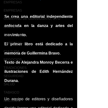
EMPRESAS
EMPRESAS
Se crea una editorial independiente 
GOBIERNO DE GUANAJUATO, GTO
enfocada en la danza y artes del 
CULTURA
movimiento.
BIENESTAR
EMPRESAS
El primer libro está dedicado a la 
CULTURA
memoria de Guillermina Bravo.
NEGOCIOS
Texto de Alejandra Monroy Becerra e 
TRADICIONES
ilustraciones de Edith Hernández 
SEGURIDAD
Durana.
SALUD
TABASCO
Un equipo de editores y diseñadores 
NACIONAL