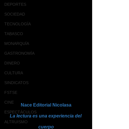
DEPORTES
SOCIEDAD
TECNOLOGÍA
TABASCO
MONARQUÍA
GASTRONOMÍA
DINERO
CULTURA
SINDICATOS
FSTSE
CINE
Nace Editorial Nicolasa
ESPECTÁCULOS
La lectura es una experiencia del 
ALTRUISMO
cuerpo