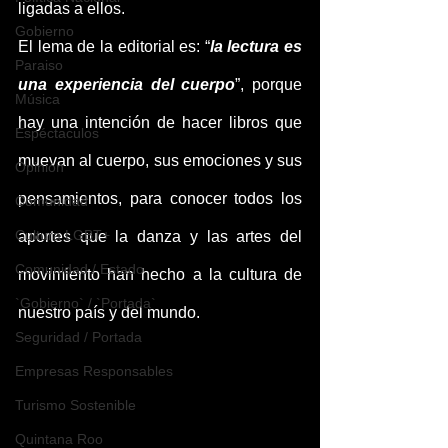
ligadas a ellos.
Gobierno
El lema de la editorial es: “
la lectura es 
Paraiso
una experiencia del cuerpo
”, porque 
Música
hay una intención de hacer libros que 
Espéctaculos
muevan al cuerpo, sus emociones y sus 
Opinión
pensamientos, para conocer todos los 
Comunidad
Cultura LGBT+
aportes que la danza y las artes del 
Comunidad / Estado
movimiento han hecho a la cultura de 
`Gobierno` / `Portada`
nuestro país y del mundo.
Seguridad / Portada
Empresas Responsables
Turismo Sostenible
Quintana Roo