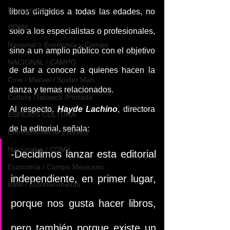
Emprendedores
libros dirigidos a todas las edades, no 
CDMX
solo a los especialistas o profesionales, 
Nacional > Economía y Campo
sino a un amplio público con el objetivo 
NACIONAL / CAMPO
de dar a conocer a quienes hacen la 
Cine / Marvel / Spider Man
danza y temas relacionados.
Cultura /Tabasco /Portada
Al respecto, 
Hayde Lachino
, directora 
ESPEJOS CULTURA
de la editorial, señala:
Entretenimiento y Reality
Nacionales / CDMX
-Decidimos lanzar esta editorial 
Economía / Campo Mexicano
independiente, en primer lugar, 
BMB / Entretenimiento
porque nos gusta hacer libros, 
pero también porque existe un 