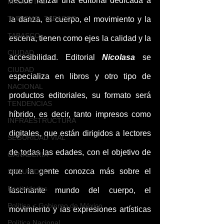
decide lanzar una editorial dedicada a 
MASCOTAS
TURISMO, TABASCO
la danza, el cuerpo, el movimiento y la 
TABASCO
escena, tienen como ejes la calidad y la 
CIUDAD
accesibilidad. Editorial 
Nicolasa 
se 
CIUDAD
especializa en libros y otro tipo de 
NACIONAL
productos editoriales, su formato será 
TENDENCIAS
híbrido, es decir, tanto impresos como 
INFRAESTRUCTURA
digitales, que están dirigidos a lectores 
SEGURIDAD VIAL
de todas las edades, con el objetivo de 
GANADERIA
que la gente conozca más sobre el 
SEGURIDAD
Festividades
fascinante mundo del cuerpo, el 
Política < Gobierno de México
movimiento y las expresiones artísticas 
Política Nacional