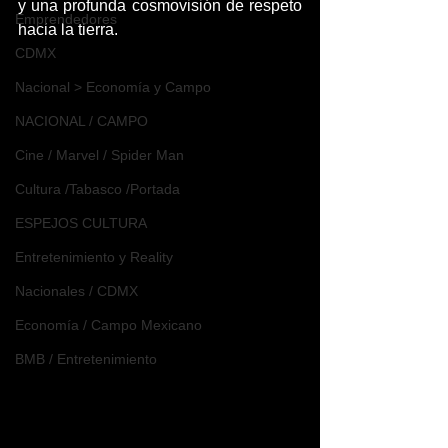
y una profunda cosmovisión de respeto 
Emprendedores
hacia la tierra.
CDMX
Nacional > Economía y Campo
NACIONAL / CAMPO
Cine / Marvel / Spider Man
Cultura /Tabasco /Portada
ESPEJOS CULTURA
Entretenimiento y Reality
Nacionales / CDMX
Economía / Campo Mexicano
BMB / Entretenimiento