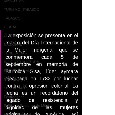
MASCOTAS
TURISMO, TABASCO
TABASCO
CIUDAD
L
a exposición se presenta en el 
CIUDAD
marco del Día Internacional de 
NACIONAL
la Mujer Indígena, que se 
TENDENCIAS
conmemora cada 5 de 
INFRAESTRUCTURA
septiembre en memoria de 
Bartolina Sisa, líder aymara 
SEGURIDAD VIAL
ejecutada en 1782 por luchar 
GANADERIA
contra la opresión colonial. La 
SEGURIDAD
fecha es un recordatorio del 
Festividades
legado de resistencia y 
Política < Gobierno de México
dignidad de las mujeres 
originarias de América, así 
Política Nacional