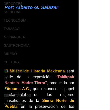
DEPORTES
Por: Alberto G. Salazar
SOCIEDAD
TECNOLOGÍA
TABASCO
MONARQUÍA
GASTRONOMÍA
DINERO
CULTURA
SINDICATOS
El Museo de Historia Mexicana
 será 
sede de la exposición 
“Taltikpak 
FSTSE
Nantsin. Madre Tierra”,
 producida por 
CINE
Zihuame A.C.
, que reconoce el papel 
fundamental de las mujeres 
ESPECTÁCULOS
masehuales de la 
Sierra Norte de 
ALTRUISMO
Puebla
 en la preservación de los 