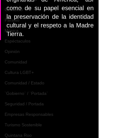
como de su papel esencial en 
Gobierno
la preservación de la identidad 
Paraiso
cultural y el respeto a la Madre 
Música
Tierra.
Espéctaculos
Opinión
Comunidad
Cultura LGBT+
Comunidad / Estado
`Gobierno` / `Portada`
Seguridad / Portada
Empresas Responsables
Turismo Sostenible
Quintana Roo