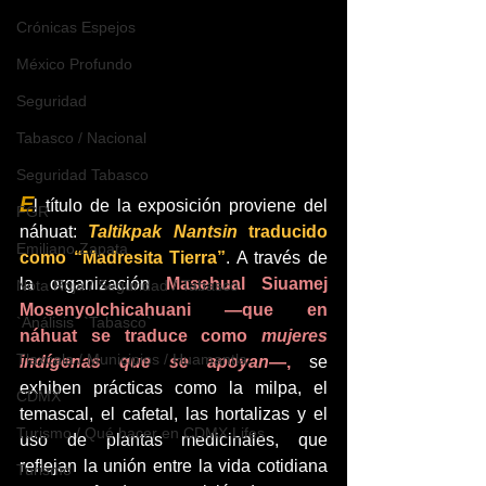
Crónicas Espejos
México Profundo
Seguridad
Tabasco / Nacional
Seguridad Tabasco
E
l título de la exposición proviene del 
FGR
náhuat: 
Taltikpak Nantsin
 traducido 
Emiliano Zapata
como “Madresita Tierra”
. A través de 
la organización 
Masehual Siuamej 
Nota Roja / Seguridad / Tabasco
Mosenyolchicahuani —que en 
`Análisis` `Tabasco`
náhuat se traduce como 
mujeres 
Tlaxcala / Municipios / Huamantla
indígenas que se apoyan
—, 
se 
exhiben prácticas como la milpa, el 
CDMX
temascal, el cafetal, las hortalizas y el 
Turismo / Qué hacer en CDMX Lifes
uso de plantas medicinales, que 
reflejan la unión entre la vida cotidiana 
Turismo