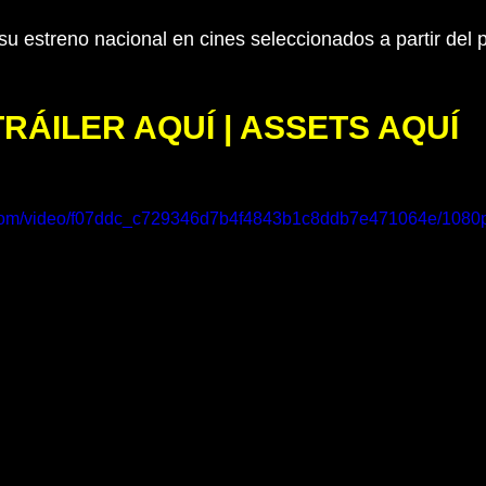
 su estreno nacional en cines seleccionados a partir del 
TRÁILER AQUÍ | ASSETS AQUÍ
ic.com/video/f07ddc_c729346d7b4f4843b1c8ddb7e471064e/1080p