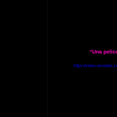
“Una pelíc
https://video.wixstat