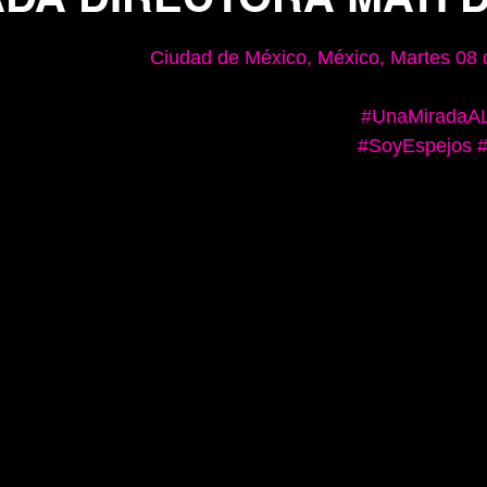
trellas.
Ciudad de México, México, Martes 08 
#UnaMiradaAL
#SoyEspejos
#