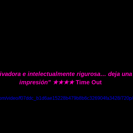
tivadora e intelectualmente rigurosa… deja una
impresión” ★★★★ 
Time Out
ic.com/video/f07ddc_b1d6ae15228b479b8b6c326904fa3428/720p/