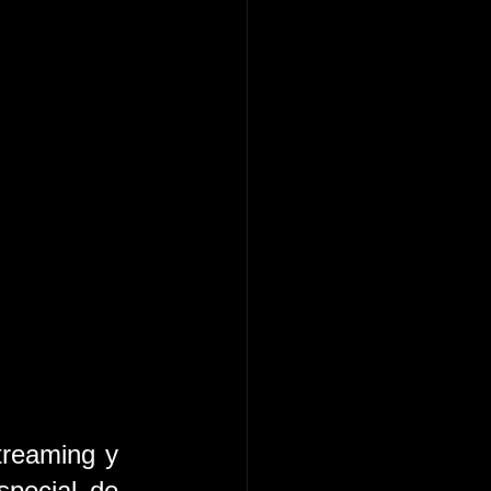
treaming y 
pecial de 