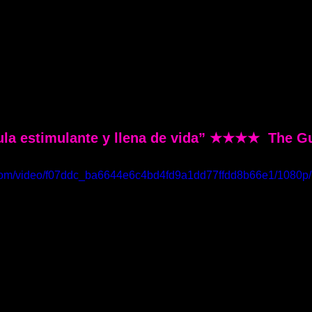
ula estimulante y llena de vida” ★★★★  The G
ic.com/video/f07ddc_ba6644e6c4bd4fd9a1dd77ffdd8b66e1/1080p/