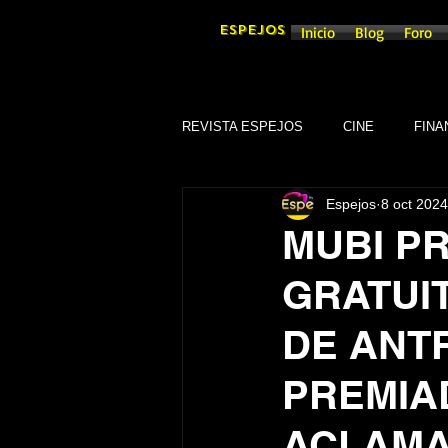
ESPEJOS
Inicio
Blog
Foro
REVISTA ESPEJOS
CINE
FINA
Espejos
8 oct 2024
DEPORTES
SOCIEDAD
MUBI P
GRATUI
CULTURA
SINDICATOS
DE ANT
GOBIERNO DE GUANAJUATO, GTO
PREMIA
ACLAMA
TRADICIONES
SEGURIDAD