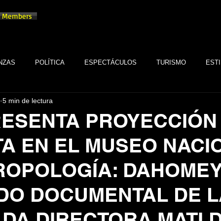
Members
NZAS
POLÍTICA
ESPECTÁCULOS
TURISMO
ESTI
5 min de lectura
TECNOLOGÍA
TABASCO
MONARQUÍA
GASTRONOMÍA
RESENTA PROYECCIÓN
TA EN EL MUSEO NACI
FSTSE
CINE
ESPECTÁCULOS
ALTRUISMO
EMPR
ROPOLOGÍA: DAHOME
CULTURA
BIENESTAR
EMPRESAS
CULTURA
DO DOCUMENTAL DE L
DA DIRECTORA MATI D
SALUD