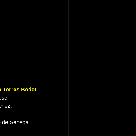
e Torres Bodet 
ese, 
chez.
o de Senegal 