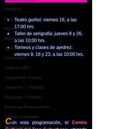
Gobierno
Paraiso
Teatro guiñol: viernes 16, a las 
17:00 hrs.
Música
Taller de serigrafía: jueves 8 y 26, 
Espéctaculos
a las 10:00 hrs.
Torneos y clases de ajedrez: 
Opinión
viernes 9, 16 y 23, a las 10:00 hrs.
Comunidad
Cultura LGBT+
Comunidad / Estado
`Gobierno` / `Portada`
Seguridad / Portada
Empresas Responsables
Turismo Sostenible
C
on esta programación, el 
Centro 
Quintana Roo