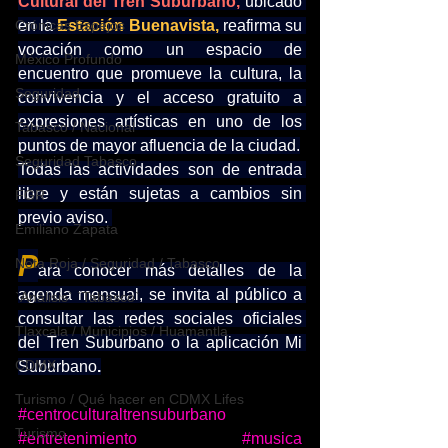
Cultural del Tren Suburbano,
 ubicado 
en la 
Estación Buenavista,
 reafirma su 
Crónicas Espejos
vocación como un espacio de 
México Profundo
encuentro que promueve la cultura, la 
Seguridad
convivencia y el acceso gratuito a 
expresiones artísticas en uno de los 
Tabasco / Nacional
puntos de mayor afluencia de la ciudad.
Seguridad Tabasco
Todas las actividades son de entrada 
libre y están sujetas a cambios sin 
FGR
previo aviso. 
Emiliano Zapata
P
Nota Roja / Seguridad / Tabasco
ara conocer más detalles de la 
agenda mensual, se invita al público a 
`Análisis` `Tabasco`
consultar las redes sociales oficiales 
Tlaxcala / Municipios / Huamantla
del Tren Suburbano o la aplicación Mi 
CDMX
Suburbano
.
Turismo / Qué hacer en CDMX Lifes
#centroculturaltrensuburbano
Turismo
#entretenimiento
#musica