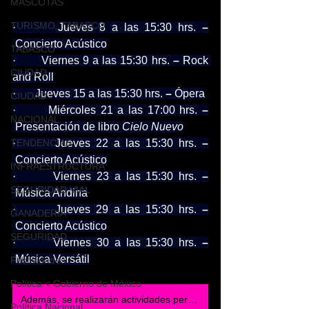
MASCOTAS
TURISMO, TABASCO
·       Jueves 8 a las 15:30 hrs.
 –
 Concierto Acústico
TABASCO
·       Viernes 9 a las 15:30 hrs.
 –
 Rock 
CIUDAD
and Roll
·       Jueves 15 a las 15:30 hrs.
 –
 Ópera
CIUDAD
·       Miércoles 21 a las 17:00 hrs.
 –
NACIONAL
 Presentación de libro 
Cielo Nuevo
TENDENCIAS
·       Jueves 22 a las 15:30 hrs.
 –
 Concierto Acústico
INFRAESTRUCTURA
·       Viernes 23 a las 15:30 hrs.
 –
SEGURIDAD VIAL
 Música Andina
·       Jueves 29 a las 15:30 hrs.
 –
GANADERIA
 Concierto Acústico
SEGURIDAD
·       Viernes 30 a las 15:30 hrs.
 –
 Música Versátil
Festividades
Política < Gobierno de México
Además, se realizarán actividades permanentes para todas las edades:
Política Nacional