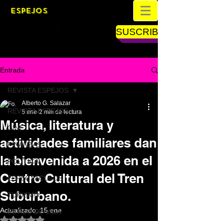
ESPEJOS
SUSCRIBETE
Entrada
REVISTA ESPEJOS
Alberto G. Salazar
REVISTA ESPEJOS
5 ene
2 min de lectura
Música, literatura y
CINE
actividades familiares dan
FINANZAS
la bienvenida a 2026 en el
POLÍTICA
Centro Cultural del Tren
ESPECTÁCULOS
Suburbano.
TURISMO
Actualizado:
15 ene
ESTILO DE VIDA
Obtuvo NaN de 5 estrellas.