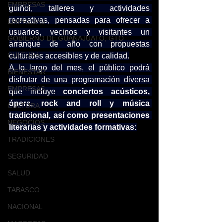
EMPRESAS
guiñol, talleres y actividades 
recreativas, pensadas para ofrecer a 
EMPRESAS
usuarios, vecinos y visitantes un 
GOBIERNO DE GUANAJUATO, GTO
arranque de año con propuestas 
CULTURA
culturales accesibles y de calidad.
A lo largo del mes, el público podrá 
BIENESTAR
disfrutar de una programación diversa 
EMPRESAS
que incluye 
conciertos acústicos, 
ópera, rock and roll y música 
CULTURA
tradicional, así como presentaciones 
NEGOCIOS
literarias y actividades formativas:
TRADICIONES
SEGURIDAD
SALUD
TABASCO
NACIONAL