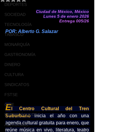
DEPORTES
Ciudad de México, México
SOCIEDAD
Lunes 5 de enero 2026
Entrega 005/26
TECNOLOGÍA
POR: Alberto G. Salazar
TABASCO
MONARQUÍA
GASTRONOMÍA
DINERO
CULTURA
SINDICATOS
FSTSE
CINE
E
l Centro Cultural del Tren 
ESPECTÁCULOS
Suburbano
 inicia el año con una 
agenda cultural gratuita para enero, que 
ALTRUISMO
reúne música en vivo, literatura, teatro 