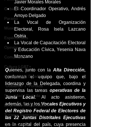
Javier Morales Morales
El Coordinador Operativo, Andrés 
Gobierno
Arroyo Delgado
Paraiso
La Vocal de Organización 
Música
Electoral, Rosa Isela Lazcano 
Ostria
Espéctaculos
La Vocal de Capacitación Electoral 
Opinión
y Educación Cívica, Yesenia Nava 
Manzano
Comunidad
Cultura LGBT+
Q
uienes, junto con la 
Alta Dirección,
Comunidad / Estado
conforman el equipo que, bajo el 
liderazgo de la Delegada, coordina y 
`Gobierno` / `Portada`
supervisa las tareas 
operativas de la 
Seguridad / Portada
Junta Local. 
Al acto asistieron, 
además, las y los 
Vocales Ejecutivos y 
Empresas Responsables
del Registro Federal de Electores de 
Turismo Sostenible
las 22 Juntas Distritales Ejecutivas
en la capital del país, cuya presencia 
Quintana Roo