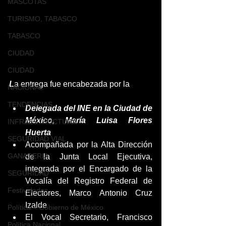
MASCOTAS
TURISMO, TABASCO
TABASCO
CIUDAD
CIUDAD
L
a entrega fue encabezada por la 
NACIONAL
TENDENCIAS
Delegada del INE en la Ciudad de 
México, María Luisa Flores 
INFRAESTRUCTURA
Huerta
SEGURIDAD VIAL
Acompañada por la Alta Dirección 
GANADERIA
de la Junta Local Ejecutiva, 
integrada por el Encargado de la 
SEGURIDAD
Vocalía del Registro Federal de 
Festividades
Electores, Marco Antonio Cruz 
Izalde
Política < Gobierno de México
El Vocal Secretario, Francisco 
Política Nacional