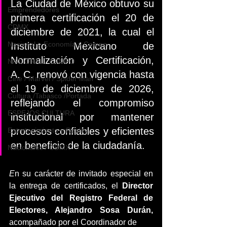
La Ciudad de México obtuvo su 
Emprendedores
primera certificación el 20 de 
CDMX
diciembre de 2021, la cual el 
Nacional > Economía y Campo
Instituto Mexicano de 
Normalización y Certificación, 
NACIONAL / CAMPO
A. C. renovó con vigencia hasta 
Cine / Marvel / Spider Man
el 19 de diciembre de 2026, 
Cultura /Tabasco /Portada
reflejando el compromiso 
ESPEJOS CULTURA
institucional por mantener 
procesos confiables y eficientes 
Entretenimiento y Reality
en beneficio de la ciudadanía.
Nacionales / CDMX
E
n su carácter de invitado especial en 
la entrega de certificados, el 
Director 
Ejecutivo del Registro Federal de 
Electores, Alejandro Sosa Durán, 
acompañado por el Coordinador de