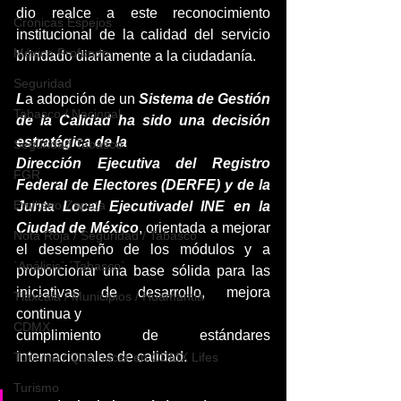
dio realce a este reconocimiento 
Crónicas Espejos
institucional de la calidad del servicio 
México Profundo
brindado diariamente a la ciudadanía.
Seguridad
L
a adopción de un 
Sistema de Gestión 
Tabasco / Nacional
de la Calidad ha sido una decisión 
estratégica de la
Seguridad Tabasco
Dirección Ejecutiva del Registro 
FGR
Federal de Electores (DERFE) y de la 
Emiliano Zapata
Junta Local Ejecutivadel INE en la 
Ciudad de México
, orientada a mejorar 
Nota Roja / Seguridad / Tabasco
el desempeño de los módulos y a 
`Análisis` `Tabasco`
proporcionar una base sólida para las 
iniciativas de desarrollo, mejora 
Tlaxcala / Municipios / Huamantla
continua y
CDMX
cumplimiento de estándares 
internacionales de calidad.
Turismo / Qué hacer en CDMX Lifes
Turismo