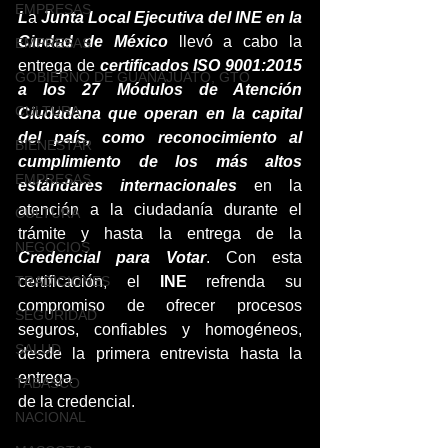
EMPRESAS
L
a 
Junta Local Ejecutiva del INE en la 
Ciudad de México
 llevó a cabo la 
EMPRESAS
entrega de 
certificados ISO 9001:2015 
GOBIERNO DE GUANAJUATO, GTO
a los 27 Módulos de Atención 
CULTURA
Ciudadana que operan en la capital 
del país, como reconocimiento al 
BIENESTAR
cumplimiento de los más altos 
EMPRESAS
estándares internacionales 
en la 
atención a la ciudadanía durante el 
CULTURA
trámite y hasta la entrega de la 
NEGOCIOS
Credencial para Votar
. Con esta 
TRADICIONES
certificación, el 
INE
 refrenda su 
compromiso de ofrecer procesos 
SEGURIDAD
seguros, confiables y homogéneos, 
SALUD
desde la primera entrevista hasta la 
entrega
TABASCO
de la credencial.
NACIONAL