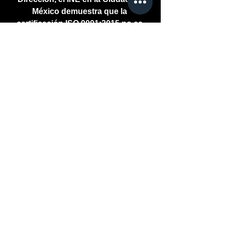
México demuestra que la 
certificación ISO 9001:2015 no es 
solo un distintivo, sino una garantía 
del servicio público que se brinda.
INE  CDMX INECDMX
#LEE
#COMENTA
#LIKE
#COMPARTE
Ver todo
Entradas recientes