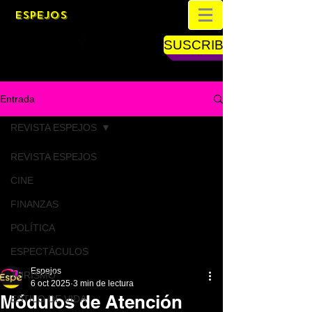
ESPEJOS
SUSCRIBETE
Entrada
REVISTA ESPEJOS
REVISTA ESPEJOS
CINE
FINANZAS
POLÍTICA
ESPECTÁCULOS
Espejos
TURISMO
6 oct 2025
3 min de lectura
Módulos de Atención
ESTILO DE VIDA