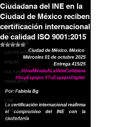
Ciudadana del INE en la
DEPORTES
SOCIEDAD
Ciudad de México reciben
TECNOLOGÍA
certificación internacional
TABASCO
de calidad ISO 9001:2015
MONARQUÍA
Obtuvo NaN de 5 estrellas.
Ciudad de México, México 
GASTRONOMÍA
Miércoles 01 de octubre 2025
DINERO
Entrega 415/25
#UnaMiradaALaVidaCotidiana
CULTURA
#SoyEspejos
#TuEspejosDigital
SINDICATOS
FSTSE
Por: Fabiola Bg
CINE
La 
certificación internacional reafirma 
ESPECTÁCULOS
el compromiso del INE con la 
ciudadanía
ALTRUISMO