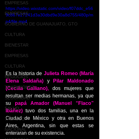
EMPRESAS
https://video.wixstatic.com/video/f07ddc_e56
EMPRESAS
9c867e27241d3a30dbd9e30a8d755/480p/m
p4/file.mp4
GOBIERNO DE GUANAJUATO, GTO
CULTURA
BIENESTAR
EMPRESAS
CULTURA
Es la historia de 
Julieta Romeo (María 
NEGOCIOS
Elena Saldaña) 
y 
Pilar Maldonado 
TRADICIONES
(Cecilia Galliano), 
dos mujeres que 
resultan ser medias hermanas, ya que 
SEGURIDAD
su 
papá Amador (Manuel “Flaco” 
SALUD
Ibáñez)
 tuvo dos familias, una en la 
Ciudad de México y otra en Buenos 
TABASCO
Aires, Argentina, sin que estas se 
NACIONAL
enteraran de su existencia.