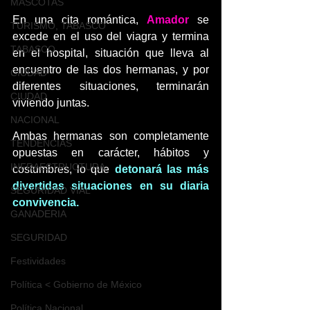
MASCOTAS
En una cita romántica, 
Amador 
se 
TURISMO, TABASCO
excede en el uso del viagra y termina 
TABASCO
en el hospital, situación que lleva al 
encuentro de las dos hermanas, y por 
CIUDAD
diferentes situaciones, terminarán 
CIUDAD
viviendo juntas.
NACIONAL
Ambas hermanas son completamente 
TENDENCIAS
opuestas en carácter, hábitos y 
INFRAESTRUCTURA
costumbres, lo que 
detonará las más 
divertidas situaciones en su diaria 
SEGURIDAD VIAL
convivencia.
GANADERIA
SEGURIDAD
Festividades
Política < Gobierno de México
Política Nacional