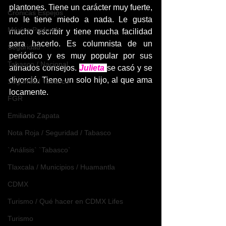
plantones. Tiene un carácter muy fuerte, 
Crónicas Espejos
no le tiene miedo a nada. Le gusta 
México Profundo
mucho escribir y tiene mucha facilidad 
para hacerlo. Es columnista de un 
Seguridad
periódico y es muy popular por sus 
Tabasco / Nacional
atinados consejos. 
Julieta 
se casó y se 
divorció. Tiene un solo hijo, al que ama 
Seguridad Tabasco
locamente.
FGR
Emiliano Zapata
Nota Roja / Seguridad / Tabasco
`Análisis` `Tabasco`
Tlaxcala / Municipios / Huamantla
CDMX
Turismo / Qué hacer en CDMX Lifes
Turismo