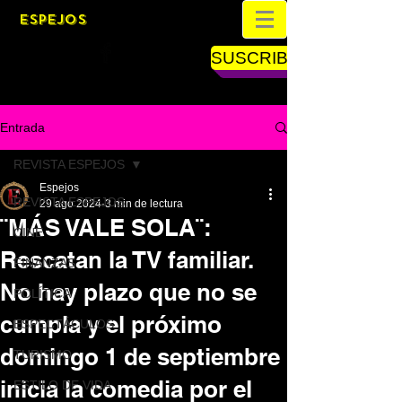
ESPEJOS
SUSCRIBETE
Entrada
REVISTA ESPEJOS
Espejos
REVISTA ESPEJOS
29 ago 2024
3 min de lectura
¨MÁS VALE SOLA¨:
CINE
Rescatan la TV familiar.
FINANZAS
No hay plazo que no se
POLÍTICA
cumpla y el próximo
ESPECTÁCULOS
domingo 1 de septiembre
TURISMO
inicia la comedia por el
ESTILO DE VIDA