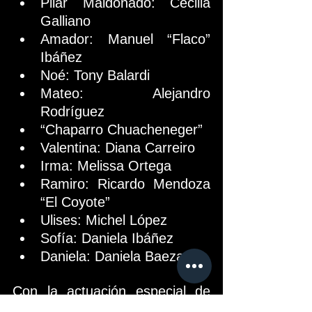
Pilar Maldonado: Cecilia 
Galliano
Amador: Manuel “Flaco” 
Ibáñez
Noé: Tony Balardi
Mateo: Alejandro 
Rodríguez
“Chaparro Chuacheneger” 
Valentina: Diana Carreiro
Irma: Melissa Ortega
Ramiro: Ricardo Mendoza 
“El Coyote”
Ulises: Michel López
Sofía: Daniela Ibáñez
Daniela: Daniela Baeza
Con la actuación especial de 
Alexis Ayala como Gastón