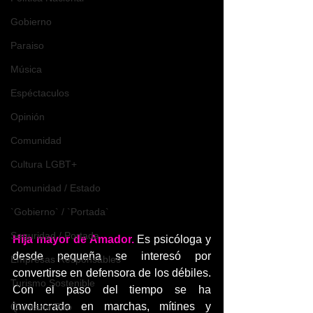
Gobierno
Paraiso
Música
Espéctaculos
Opinión
Comunidad
Cultura LGBT+
Comunidad / Estado
`Gobierno` / `Portada`
Seguridad / Portada
Hija mayor de Amador. 
Es psicóloga y 
desde pequeña se interesó por 
Empresas Responsables
convertirse en defensora de los débiles. 
Turismo Sostenible
Con el paso del tiempo se ha 
involucrado en marchas, mítines y 
Quintana Roo