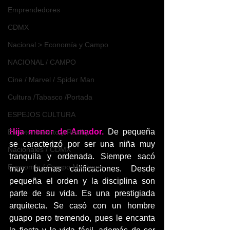
Emprendedores
CDMX
Nacional > Economía y Campo
NACIONAL / CAMPO
Cine / Marvel / Spider Man
Cultura /Tabasco /Portada
ESPEJOS CULTURA
Hija menor de Amador.
 De pequeña 
Entretenimiento y Reality
se caracterizó por ser una niña muy 
Nacionales / CDMX
tranquila y ordenada. Siempre sacó 
Economía / Campo Mexicano
muy buenas calificaciones. Desde 
pequeña el orden y la disciplina son 
parte de su vida. Es una prestigiada 
arquitecta. Se casó con un hombre 
guapo pero tremendo, pues le encanta 