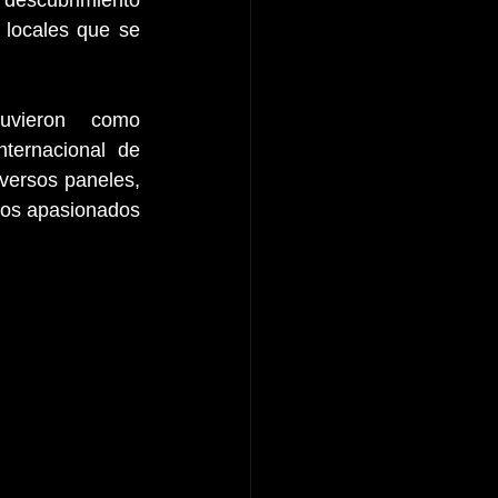
 descubrimiento 
 locales que se 
uvieron  como 
ternacional de 
ersos paneles, 
los apasionados 