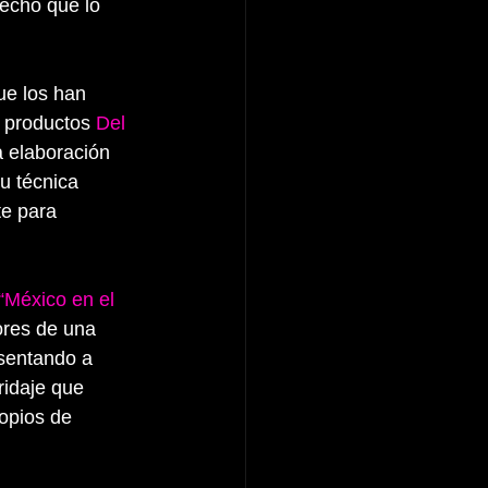
echo que lo 
e los han 
 productos 
Del 
 elaboración 
u técnica 
te para 
“México en el 
ores de una 
esentando a 
ridaje que 
opios de 