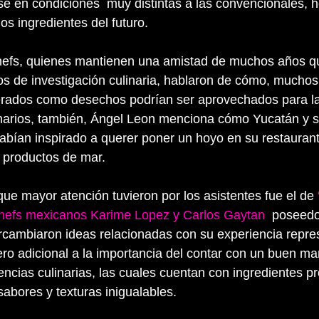
e en condiciones  muy distintas a las convencionales, h
os ingredientes del futuro.
chefs, quienes mantienen una amistad de muchos años qu
s de investigación culinaria, hablaron de cómo, muchos
rados como desechos podrían ser aprovechados para la
dinarios, también, Ángel Leon menciona cómo Yucatán y s
 habían inspirado a querer poner un hoyo en su restauran
n productos de mar. 
que mayor atención tuvieron por los asistentes fue el de 
hefs mexicanos Karime Lopez y Carlos Gaytan
  poseed
tercambiaron ideas relacionadas con su experiencia repr
ero adicional a la importancia del contar con un buen ma
cias culinarias, las cuales cuentan con ingredientes pr
abores y texturas inigualables. 