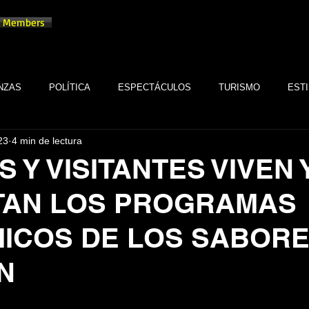
Members
NZAS
POLÍTICA
ESPECTÁCULOS
TURISMO
ESTI
23
4 min de lectura
TECNOLOGÍA
TABASCO
MONARQUÍA
GASTRONOMÍA
 Y VISITANTES VIVEN 
TAN LOS PROGRAMAS
FSTSE
CINE
ESPECTÁCULOS
ALTRUISMO
EMPR
ICOS DE LOS SABORE
CULTURA
BIENESTAR
EMPRESAS
CULTURA
N
trellas.
SALUD