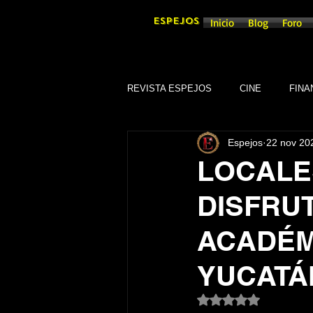
ESPEJOS
Inicio
Blog
Foro
REVISTA ESPEJOS
CINE
FINA
Espejos
22 nov 20
DEPORTES
SOCIEDAD
LOCALES
DISFRU
CULTURA
SINDICATOS
ACADÉM
GOBIERNO DE GUANAJUATO, GTO
YUCATÁ
Obtuvo NaN de 5 es
TRADICIONES
SEGURIDAD