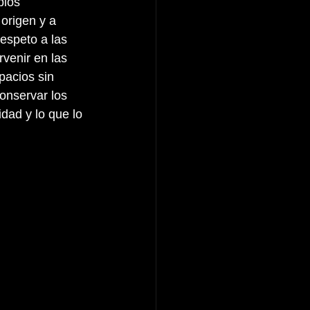
bios 
origen y a 
espeto a las 
venir en las 
pacios sin 
onservar los 
dad y lo que lo 