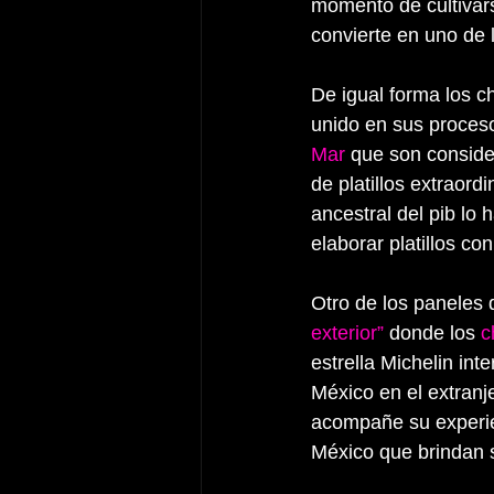
momento de cultivars
convierte en uno de l
De igual forma los 
unido en sus proceso
Mar 
que son conside
de platillos extraor
ancestral del pib lo
elaborar platillos co
Otro de los paneles 
exterior” 
donde los 
c
estrella Michelin in
México en el extranj
acompañe su experien
México que brindan s