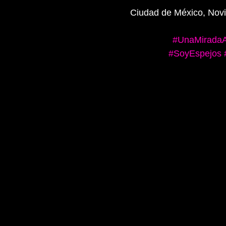
Ciudad de México, Nov
#UnaMiradaA
#SoyEspejos