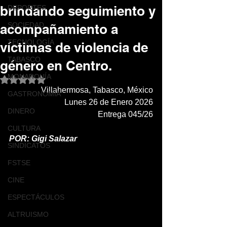
brindando seguimiento y
DEPORTES
SOCIEDAD
acompañamiento a
TECNOLOGÍA
víctimas de violencia de
TABASCO
género en Centro.
MONARQUÍA
Obtuvo NaN de 5 estrellas.
Villahermosa, Tabasco, México
GASTRONOMÍA
Lunes 26 de Enero 2026
DINERO
Entrega 045/26
CULTURA
POR: Gigi Salazar 
SINDICATOS
FSTSE
CINE
ESPECTÁCULOS
ALTRUISMO