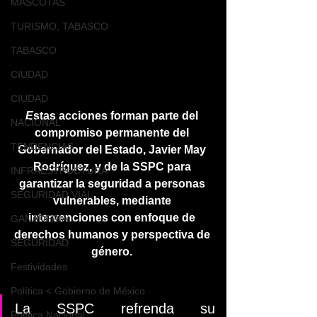
MASCOTAS
TURISMO, TABASCO
TABASCO
CIUDAD
CIUDAD
E
stas acciones forman parte del 
NACIONAL
compromiso permanente del 
TENDENCIAS
Gobernador del Estado, Javier May 
Rodríguez, y de la SSPC para 
INFRAESTRUCTURA
garantizar la seguridad a personas 
SEGURIDAD VIAL
vulnerables, mediante 
intervenciones con enfoque de 
GANADERIA
derechos humanos y perspectiva de 
SEGURIDAD
género. 
Festividades
Política < Gobierno de México
La SSPC refrenda su 
Política Nacional