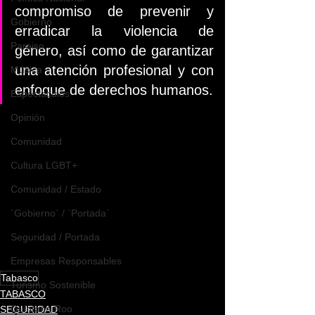
compromiso de prevenir y 
Gobierno
erradicar la violencia de 
Paraiso
género, así como de garantizar 
una atención profesional y con 
Música
enfoque de derechos humanos.
Espéctaculos
Opinión
Comunidad
Cultura LGBT+
Comunidad / Estado
`Gobierno` / `Portada`
Seguridad / Portada
Empresas Responsables
Tabasco
Turismo Sostenible
TABASCO
Quintana Roo
SEGURIDAD