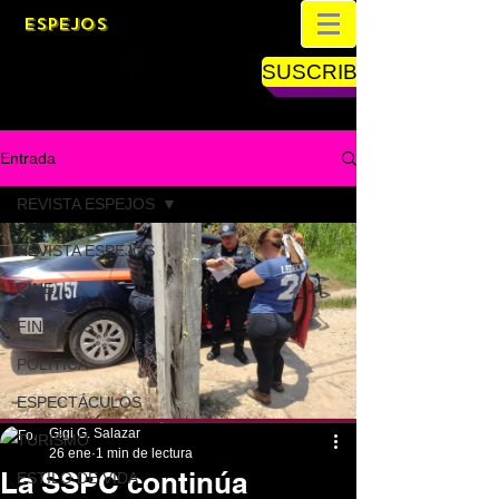
ESPEJOS
SUSCRIBETE
Entrada
REVISTA ESPEJOS
REVISTA ESPEJOS
CINE
FINANZAS
POLÍTICA
ESPECTÁCULOS
Gigi G. Salazar
TURISMO
26 ene
1 min de lectura
La SSPC continúa
ESTILO DE VIDA