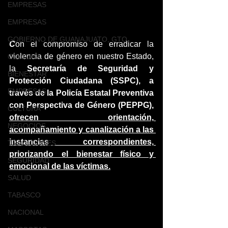
EMPRESAS
EMPRESAS
GOBIERNO DE GUANAJUATO, GTO
C
on el compromiso de erradicar la 
violencia de género en nuestro Estado, 
CULTURA
la 
Secretaría de Seguridad y 
BIENESTAR
Protección Ciudadana (SSPC), a 
EMPRESAS
través de la Policía Estatal Preventiva 
con Perspectiva de Género (PEPPG),
CULTURA
ofrecen orientación, 
NEGOCIOS
acompañamiento y canalización a las 
instancias correspondientes, 
TRADICIONES
priorizando el bienestar físico y 
SEGURIDAD
emocional de las víctimas.
SALUD
TABASCO
NACIONAL