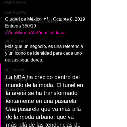
EMPRESAS
EMPRESAS
Ciudad de México 🇲🇽 Octubre 8, 2019
GOBIERNO DE GUANAJUATO, GTO
Entrega 350/19
CULTURA
#UnaMiradaAlaVidaCotidiana
BIENESTAR
Más que un negocio, es una referencia 
EMPRESAS
y un icono de identidad para cada uno 
de sus seguidores.
CULTURA
NEGOCIOS
La NBA ha crecido dentro del 
TRADICIONES
mundo de la moda. El túnel en 
SEGURIDAD
la arena se ha transformado 
SALUD
lentamente en una pasarela. 
Una pasarela que va más allá 
TABASCO
de la moda urbana, que va 
NACIONAL
más allá de las tendencias de 