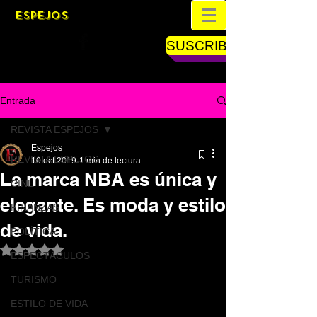
ESPEJOS
SUSCRIBETE
Entrada
REVISTA ESPEJOS
Espejos
REVISTA ESPEJOS
10 oct 2019
1 min de lectura
La marca NBA es única y
CINE
elegante. Es moda y estilo
FINANZAS
de vida.
POLÍTICA
Obtuvo NaN de 5 estrellas.
ESPECTÁCULOS
TURISMO
ESTILO DE VIDA