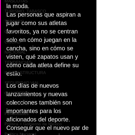
MASCOTAS
la moda.
TURISMO, TABASCO
Las personas que aspiran a 
TABASCO
jugar como sus atletas 
favoritos, ya no se centran 
CIUDAD
solo en cómo juegan en la 
CIUDAD
cancha, sino en cómo se 
NACIONAL
visten, qué zapatos usan y 
TENDENCIAS
cómo cada atleta define su 
INFRAESTRUCTURA
estilo.
SEGURIDAD VIAL
Los días de nuevos 
GANADERIA
lanzamientos y nuevas 
colecciones también son 
SEGURIDAD
importantes para los 
Festividades
aficionados del deporte. 
Política < Gobierno de México
Conseguir que el nuevo par de 
Política Nacional