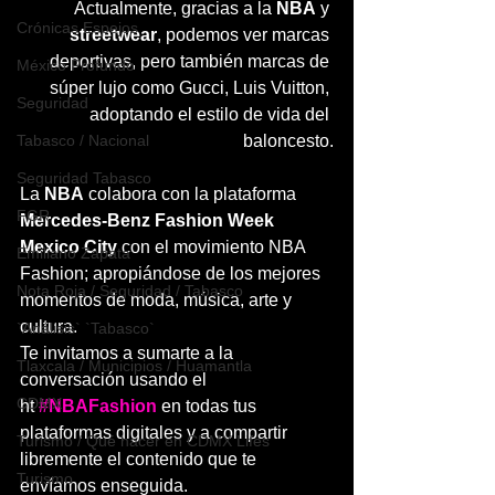
Actualmente, gracias a la 
NBA
 y 
Crónicas Espejos
streetwear
, podemos ver marcas 
deportivas, pero también marcas de 
México Profundo
súper lujo como Gucci, Luis Vuitton, 
Seguridad
adoptando el estilo de vida del 
Tabasco / Nacional
baloncesto.
Seguridad Tabasco
La 
NBA
 colabora con la plataforma 
FGR
Mercedes-Benz Fashion Week 
Mexico City
 con el movimiento NBA 
Emiliano Zapata
Fashion; apropiándose de los mejores 
Nota Roja / Seguridad / Tabasco
momentos de moda, música, arte y 
cultura.
`Análisis` `Tabasco`
Te invitamos a sumarte a la 
Tlaxcala / Municipios / Huamantla
conversación usando el 
CDMX
ht 
#NBAFashion
 en todas tus 
plataformas digitales y a compartir 
Turismo / Qué hacer en CDMX Lifes
libremente el contenido que te 
Turismo
envíamos enseguida.