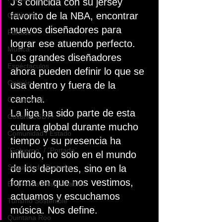
J’s coincida con su jersey 
favorito de la NBA, encontrar 
Gobierno
nuevos diseñadores para 
Paraiso
lograr ese atuendo perfecto. 
Música
Los grandes diseñadores 
Espéctaculos
ahora pueden definir lo que se 
Opinión
usa dentro y fuera de la 
cancha.
Comunidad
La liga ha sido parte de esta 
Cultura LGBT+
cultura global durante mucho 
Comunidad / Estado
tiempo y su presencia ha 
`Gobierno` / `Portada`
influido, no solo en el mundo 
Seguridad / Portada
de los deportes, sino en la 
forma en que nos vestimos, 
Empresas Responsables
actuamos y escuchamos 
Turismo Sostenible
música. Nos define.
Quintana Roo