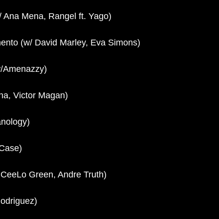
/ Ana Mena, Rangel ft. Yago)
ento (w/ David Marley, Eva Simons)
w/Amenazzy)
ana, Victor Magan)
nology)
-Case)
/ CeeLo Green, Andre Truth)
Rodriguez)