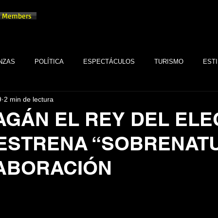
Members
NZAS
POLÍTICA
ESPECTÁCULOS
TURISMO
ESTI
9
2 min de lectura
TECNOLOGÍA
TABASCO
MONARQUÍA
GASTRONOMÍA
AGÁN EL REY DEL ELE
 ESTRENA “SOBRENAT
FSTSE
CINE
ESPECTÁCULOS
ALTRUISMO
EMPR
ABORACIÓN
CULTURA
BIENESTAR
EMPRESAS
CULTURA
trellas.
SALUD