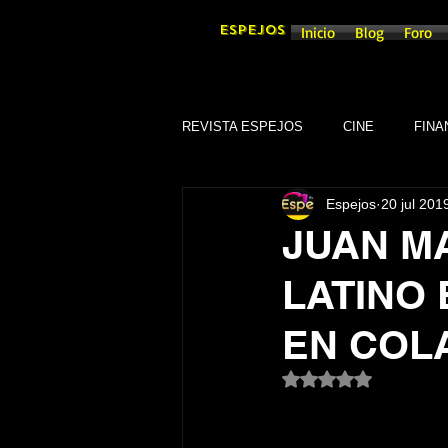
ESPEJOS
Inicio
Blog
Foro
REVISTA ESPEJOS
CINE
FINA
Espejos
20 jul 201
DEPORTES
SOCIEDAD
JUAN M
LATINO
CULTURA
SINDICATOS
EN COL
GOBIERNO DE GUANAJUATO, GTO
Obtuvo NaN de 5 es
TRADICIONES
SEGURIDAD