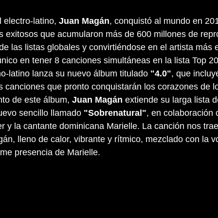
 electro-latino, 
Juan Magán
, conquistó al mundo en 20
os exitosos que acumularon más de 600 millones de repr
de las listas globales y convirtiéndose en el artista más
nico en tener 8 canciones simultáneas en la lista Top 20
no-latino lanza su nuevo álbum titulado 
"4.0"
, que incluy
s canciones que pronto conquistarán los corazones de lo
nto de este álbum, 
Juan Magán
 extiende su larga lista d
evo sencillo llamado 
"Sobrenatural"
, en colaboración c
r y la cantante dominicana Marielle. La canción nos trae
án, lleno de calor, vibrante y rítmico, mezclado con la 
irme presencia de Marielle.