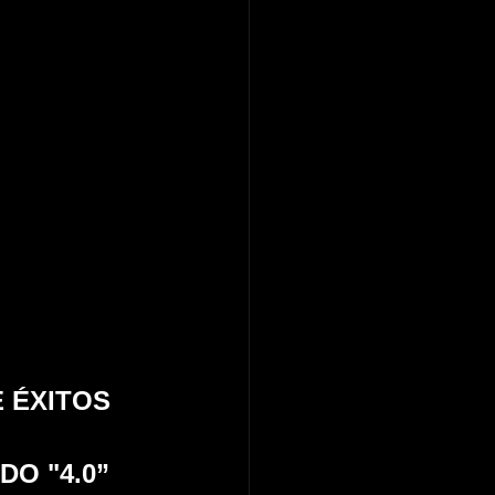
 ÉXITOS 
O "4.0”