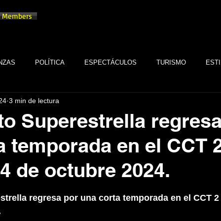
Members
NZAS
POLÍTICA
ESPECTÁCULOS
TURISMO
ESTI
24
3 min de lectura
TECNOLOGÍA
TABASCO
MONARQUÍA
GASTRONOMÍA
to Superestrella regres
a temporada en el CCT 2
FSTSE
CINE
ESPECTÁCULOS
ALTRUISMO
EMPR
4 de octubre 2024.
CULTURA
BIENESTAR
EMPRESAS
CULTURA
trellas.
strella regresa por una corta temporada en el CCT 2 
.
SALUD