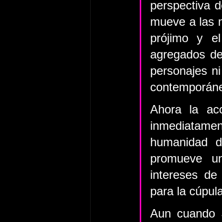
perspectiva d
mueve a las m
prójimo y e
agregados de 
personajes ni
contemporán
Ahora la ac
inmediatamen
humanidad d
promueve un
intereses de
para la cúpula
Aun cuando J