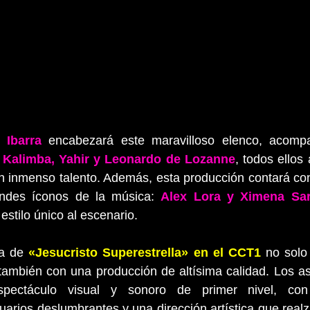
 Ibarra
 encabezará este maravilloso elenco, acomp
 Kalimba, Yahir y Leonardo de Lozanne
, todos ellos 
un inmenso talento. Además, esta producción contará con
ndes íconos de la música: 
Alex Lora y Ximena Sar
estilo único al escenario.
a de 
«Jesucristo Superestrella» en el CCT1
 no solo
 también con una producción de altísima calidad. Los as
spectáculo visual y sonoro de primer nivel, con 
uarios deslumbrantes y una dirección artística que realza