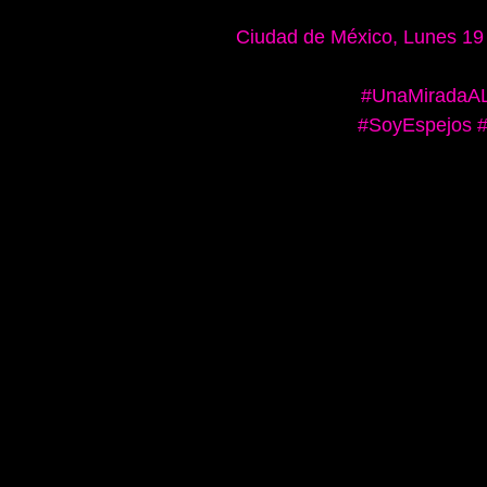
Ciudad de México, Lunes 19
#UnaMiradaAL
#SoyEspejos
#