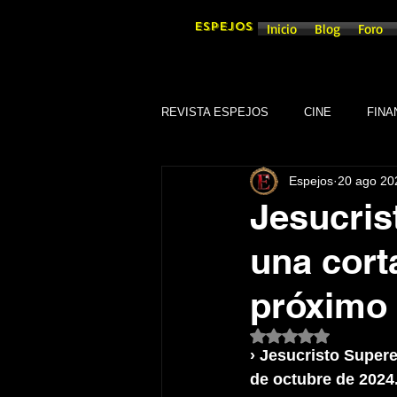
ESPEJOS
Inicio
Blog
Foro
REVISTA ESPEJOS
CINE
FINA
Espejos
20 ago 20
DEPORTES
SOCIEDAD
Jesucris
una cort
CULTURA
SINDICATOS
próximo 
GOBIERNO DE GUANAJUATO, GTO
Obtuvo NaN de 5 es
›
Jesucristo Supere
de octubre de 2024
TRADICIONES
SEGURIDAD