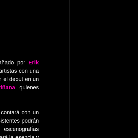
añado por 
Erik 
artistas con una 
 el debut en un 
iñana
, quienes 
 contará con un 
istentes podrán 
escenografías 
rá la esencia y 