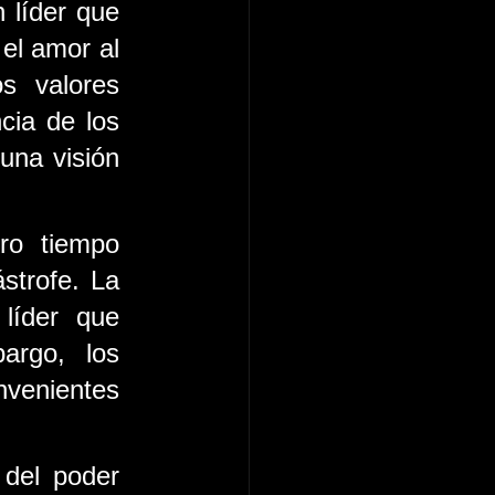
 líder que 
el amor al 
 valores 
cia de los 
una visión 
o tiempo 
trofe. La 
íder que 
rgo, los 
venientes 
del poder 