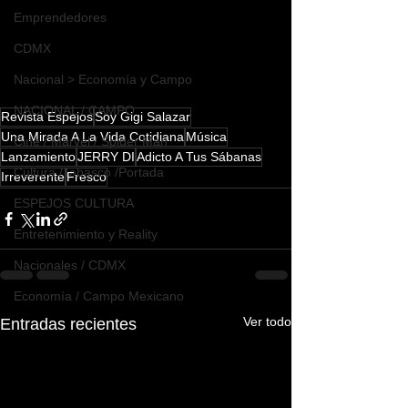
Emprendedores
CDMX
Nacional > Economía y Campo
NACIONAL / CAMPO
Revista Espejos
Soy Gigi Salazar
Una Mirada A La Vida Cotidiana
Música
Cine / Marvel / Spider Man
Lanzamiento
JERRY DI
Adicto A Tus Sábanas
Cultura /Tabasco /Portada
Irreverente
Fresco
ESPEJOS CULTURA
Entretenimiento y Reality
Nacionales / CDMX
Economía / Campo Mexicano
Ver todo
Entradas recientes