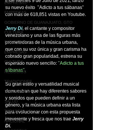
Este viernes 9 de Julio de 2021, lanzó 
EMPRESAS
su nuevo éxito  "Adicto a tus sábanas" 
EMPRESAS
con más de 618,851 vistas en Youtube.
GOBIERNO DE GUANAJUATO, GTO
Jerry Di
, el cantante y compositor 
CULTURA
venezolano y una de las figuras más 
BIENESTAR
prometedoras de la música urbana, 
que con su voz única y gran carisma ha 
EMPRESAS
cobrado gran popularidad, estrena su 
CULTURA
esperado nuevo sencillo: 
"Adicto a tus 
sábanas".
NEGOCIOS
TRADICIONES
Su gran estilo y versatilidad musical 
demuestran que hay diferentes sabores 
SEGURIDAD
y sonidos que pueden definir a un 
SALUD
género, y la música urbana esta lista 
TABASCO
para evolucionar con esta propuesta 
irreverente y fresca que nos trae 
Jerry 
NACIONAL
Di. 