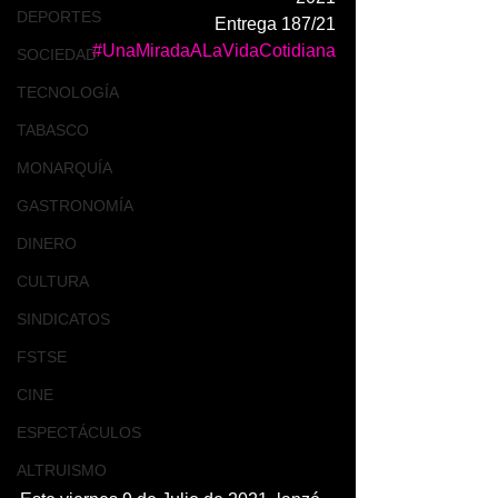
DEPORTES
Entrega 187/21
#UnaMiradaALaVidaCotidiana
SOCIEDAD
TECNOLOGÍA
TABASCO
MONARQUÍA
GASTRONOMÍA
DINERO
CULTURA
SINDICATOS
FSTSE
CINE
ESPECTÁCULOS
ALTRUISMO