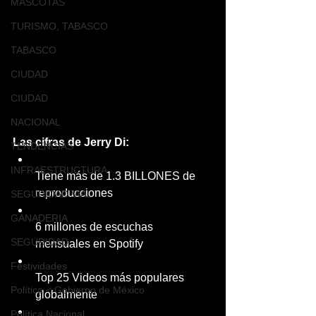
MASCOTAS
TURISMO, TABASCO
TABASCO
CIUDAD
CIUDAD
NACIONAL
Las cifras de Jerry Di:
TENDENCIAS
INFRAESTRUCTURA
Tiene más de 1.3 BILLONES de 
reproducciones 
SEGURIDAD VIAL
GANADERIA
6 millones de escuchas 
SEGURIDAD
mensuales en Spotify
Festividades
Top 25 Videos más populares 
Política < Gobierno de México
globalmente
Política Nacional