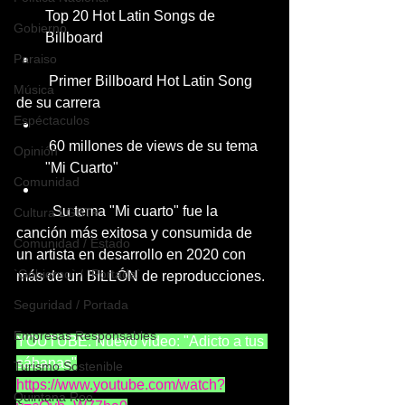
Top 20 Hot Latin Songs de 
Gobierno
Billboard
Paraiso
         Primer Billboard Hot Latin Song 
Música
de su carrera
Espéctaculos
 60 millones de views de su tema 
Opinión
"Mi Cuarto"
Comunidad
          Su tema "Mi cuarto" fue la 
Cultura LGBT+
canción más exitosa y consumida de 
Comunidad / Estado
un artista en desarrollo en 2020 con 
`Gobierno` / `Portada`
más de un BILLÓN de reproducciones.
Seguridad / Portada
Empresas Responsables
YOUTUBE: Nuevo video: "Adicto a tus 
sábanas"
Turismo Sostenible
https://www.youtube.com/watch?
Quintana Roo