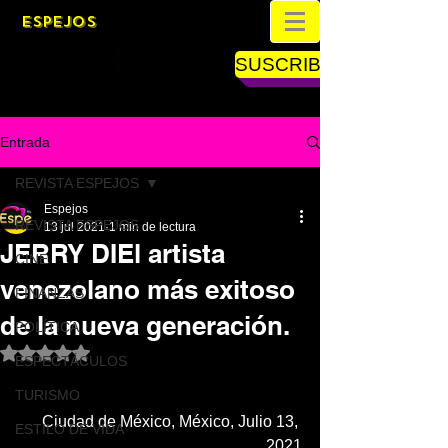
ESPEJOS
SUSCRIBETE
Entrada
REVISTA ESPEJOS
Espejos
REVISTA ESPEJOS
13 jul 2021
1 min de lectura
JERRY DIEl artista
CINE
venezolano más exitoso
FINANZAS
de la nueva generación.
POLÍTICA
Obtuvo NaN de 5 estrellas.
ESPECTÁCULOS
TURISMO
Ciudad de México, México, Julio 13, 
ESTILO DE VIDA
2021