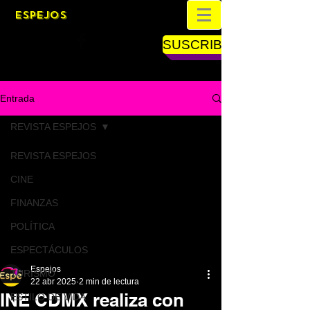
ESPEJOS
SUSCRIBETE
Entrada
REVISTA ESPEJOS
REVISTA ESPEJOS
CINE
FINANZAS
POLÍTICA
ESPECTÁCULOS
Espejos
TURISMO
22 abr 2025
2 min de lectura
INE CDMX realiza con
ESTILO DE VIDA