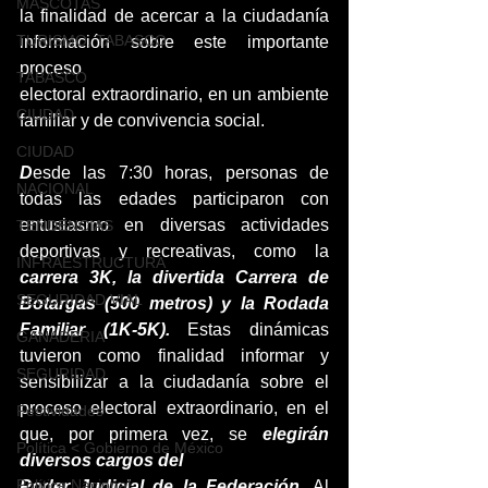
MASCOTAS
la finalidad de acercar a la ciudadanía 
TURISMO, TABASCO
información sobre este importante 
proceso
TABASCO
electoral extraordinario, en un ambiente 
CIUDAD
familiar y de convivencia social.
CIUDAD
D
esde las 7:30 horas, personas de 
NACIONAL
todas las edades participaron con 
entusiasmo en diversas actividades 
TENDENCIAS
deportivas y recreativas, como la 
INFRAESTRUCTURA
carrera 3K, la divertida Carrera de 
SEGURIDAD VIAL
Botargas (500 metros) y la Rodada 
Familiar (1K-5K).
 Estas dinámicas 
GANADERIA
tuvieron como finalidad informar y 
SEGURIDAD
sensibilizar a la ciudadanía sobre el 
proceso electoral extraordinario, en el 
Festividades
que, por primera vez, se 
elegirán 
Política < Gobierno de México
diversos cargos del
Política Nacional
Poder Judicial de la Federación
. Al 