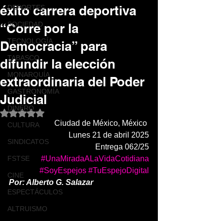
éxito carrera deportiva
DEPORTES
SOCIEDAD
“Corre por la
TECNOLOGÍA
Democracia” para
TABASCO
difundir la elección
MONARQUÍA
extraordinaria del Poder
GASTRONOMÍA
Judicial
DINERO
Obtuvo NaN de 5 estrellas.
Ciudad de México, México 
CULTURA
Lunes 21 de abril 2025
SINDICATOS
Entrega 062/25
FSTSE
#UnaMiradaALaVidaCotidiana
#SoyEspejos
#TuEspejoDigital
CINE
Por: Alberto G. Salazar 
ESPECTÁCULOS
ALTRUISMO