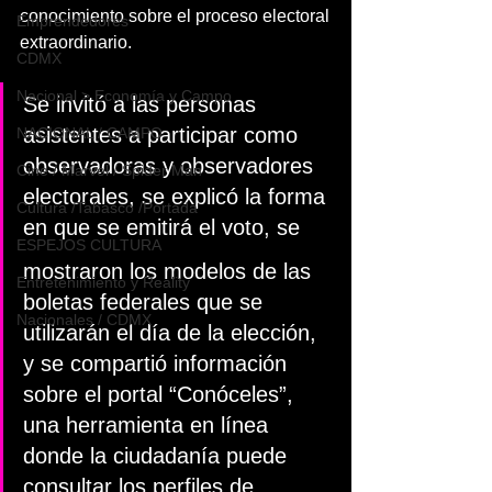
conocimiento sobre el proceso electoral
Emprendedores
extraordinario. 
CDMX
Nacional > Economía y Campo
Se invitó a las personas 
asistentes a participar como 
NACIONAL / CAMPO
observadoras y observadores 
Cine / Marvel / Spider Man
electorales, se explicó la forma 
Cultura /Tabasco /Portada
en que se emitirá el voto, se
ESPEJOS CULTURA
mostraron los modelos de las 
Entretenimiento y Reality
boletas federales que se 
Nacionales / CDMX
utilizarán el día de la elección, 
y se compartió información 
sobre el portal “Conóceles”, 
una herramienta en línea 
donde la ciudadanía puede 
consultar los perfiles de 