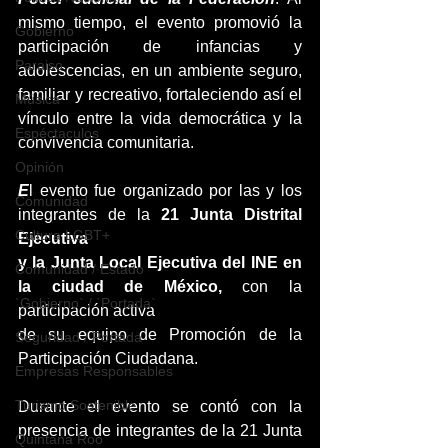
mismo tiempo, el evento promovió la 
Gobierno
participación de infancias y 
Paraiso
adolescencias, en un ambiente seguro, 
familiar y recreativo, fortaleciendo así el 
Música
vínculo entre la vida democrática y la 
Espéctaculos
convivencia comunitaria.
Opinión
E
l evento fue organizado por las y los 
Comunidad
integrantes de la 
21 Junta Distrital 
Cultura LGBT+
Ejecutiva
y la Junta Local Ejecutiva del INE en 
Comunidad / Estado
la ciudad de México, 
con la 
`Gobierno` / `Portada`
participación activa
de su equipo de Promoción de la 
Seguridad / Portada
Participación Ciudadana.
Empresas Responsables
Turismo Sostenible
Durante el evento se contó con la 
presencia de integrantes de la 21 Junta 
Quintana Roo