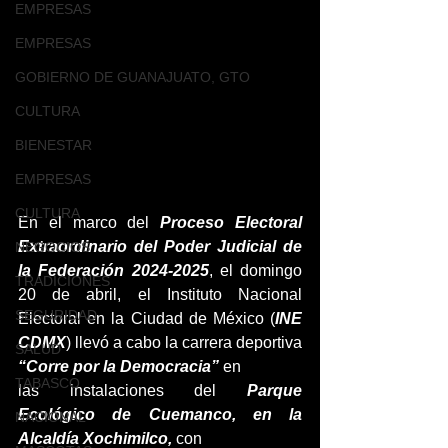
EMPRESAS
EMPRESAS
GOBIERNO DE GUANAJUATO, GTO
CULTURA
BIENESTAR
EMPRESAS
CULTURA
En el marco del 
Proceso Electoral 
Extraordinario del Poder Judicial de 
NEGOCIOS
la Federación 2024-2025
, el domingo 
TRADICIONES
20 de abril, el Instituto Nacional 
SEGURIDAD
Electoral en la Ciudad de México (
INE 
CDMX
) llevó a cabo la carrera deportiva
SALUD
“Corre por la Democracia” 
en
TABASCO
las instalaciones del 
Parque 
Ecológico de Cuemanco, en la 
NACIONAL
Alcaldía Xochimilco,
 con