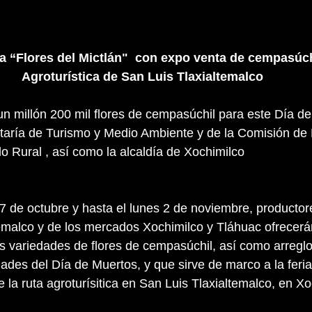
ia “Flores del Mictlán"  con expo venta de cempasúchi
Agroturística de San Luis Tlaxialtemalco
un millón 200 mil flores de cempasúchil para este Día d
retaría de Turismo y Medio Ambiente y de la Comisión de
lo Rural , así como la alcaldía de Xochimilco
17 de octubre y hasta el lunes 2 de noviembre, productore
emalco y de los mercados Xochimilco y Tláhuac ofrecerán
tas variedades de flores de cempasúchil, así como arreglo
dades del Día de Muertos, y que sirve de marco a la feria
e la ruta agroturísitica en San Luis Tlaxialtemalco, en X