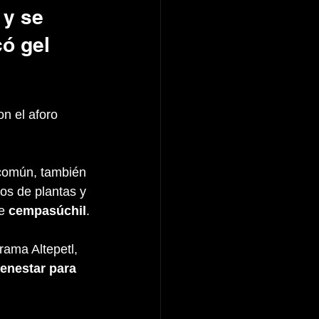
 y se 
ó gel 
n el aforo 
 común, también 
os de plantas y 
e 
cempasúchil
.
ama Altepetl, 
enestar para 