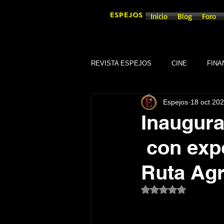
ESPEJOS
Inicio
Blog
Foro
REVISTA ESPEJOS
CINE
FINA
Espejos
18 oct 20
DEPORTES
SOCIEDAD
Inauguran
con expo
CULTURA
SINDICATOS
Ruta Agr
GOBIERNO DE GUANAJUATO, GTO
Obtuvo NaN de 5 es
TRADICIONES
SEGURIDAD