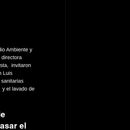
dio Ambiente y 
directora 
a,  invitaron 
 Luis 
sanitarias 
 y el lavado de 
e 
asar el 