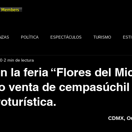
Members
NZAS
POLÍTICA
ESPECTÁCULOS
TURISMO
ESTI
20
2 min de lectura
TECNOLOGÍA
TABASCO
MONARQUÍA
GASTRONOMÍA
 la feria “Flores del Mi
 venta de cempasúchil 
FSTSE
CINE
ESPECTÁCULOS
ALTRUISMO
EMPR
oturística.
CULTURA
BIENESTAR
EMPRESAS
CULTURA
trellas.
CDMX, Oc
SALUD