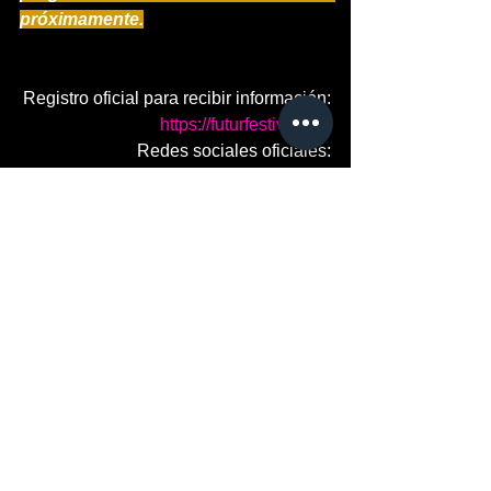
próximamente.
Registro oficial para recibir información:
https://futurfestival.mx/
Redes sociales oficiales:
Instagram: 
https://www.instagram.com/futurfestival
mexico
TikTok: 
https://www.tiktok.com/@futurfestivalme
xico
#espectaculos
#festival
#futurfestival
#mexico
 #
futurifestival.mx
#LEE
#COMENTA
#LIKE