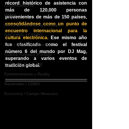
récord histórico de asistencia con 
Emprendedores
más de 120,000 personas 
CDMX
provenientes de más de 150 países, 
consolidándose como un punto de 
Nacional > Economía y Campo
encuentro internacional para la 
NACIONAL / CAMPO
cultura electrónica. 
Ese mismo año 
fue clasificado como el festival 
Cine / Marvel / Spider Man
número 6 del mundo por DJ Mag, 
Cultura /Tabasco /Portada
superando a varios eventos de 
ESPEJOS CULTURA
tradición global.
Entretenimiento y Reality
Nacionales / CDMX
Economía / Campo Mexicano