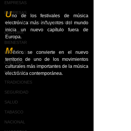
EMPRESAS
U
EMPRESAS
no de los festivales de música 
electrónica más influyentes del mundo 
GOBIERNO DE GUANAJUATO, GTO
inicia un nuevo capítulo fuera de 
CULTURA
Europa.
BIENESTAR
M
éxico se convierte en el nuevo 
EMPRESAS
territorio de uno de los movimientos 
CULTURA
culturales más importantes de la música 
NEGOCIOS
electrónica contemporánea.
TRADICIONES
SEGURIDAD
SALUD
TABASCO
NACIONAL