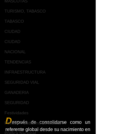
MASCOTAS
TURISMO, TABASCO
TABASCO
CIUDAD
CIUDAD
NACIONAL
TENDENCIAS
INFRAESTRUCTURA
SEGURIDAD VIAL
GANADERIA
SEGURIDAD
Festividades
D
espués de consolidarse como un 
Política < Gobierno de México
referente global desde su nacimiento en 
Política Nacional