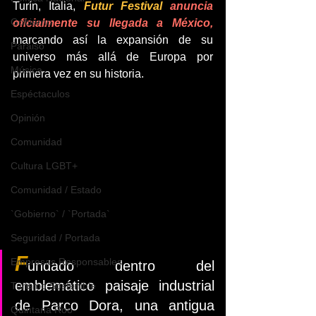
Turín, Italia, 
Futur Festival 
anuncia 
Gobierno
oficialmente su llegada a México, 
marcando así la expansión de su 
Paraiso
universo más allá de Europa por 
Música
primera vez en su historia.
Espéctaculos
Opinión
Comunidad
Cultura LGBT+
Comunidad / Estado
`Gobierno` / `Portada`
Seguridad / Portada
F
Empresas Responsables
undado dentro del 
emblemático paisaje industrial 
Turismo Sostenible
de Parco Dora, una antigua 
Quintana Roo