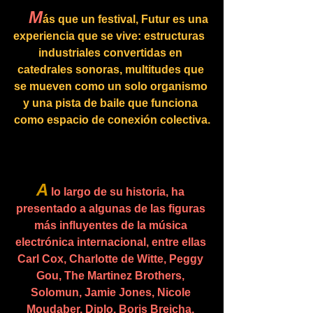
M
ás que un festival, Futur es una 
experiencia que se vive: estructuras  
industriales convertidas en 
catedrales sonoras, multitudes que 
se mueven como un solo organismo 
y una pista de baile que funciona 
como espacio de conexión colectiva.
A
lo largo de su historia, ha 
presentado a algunas de las figuras 
más influyentes de la música 
electrónica internacional, entre ellas 
Carl Cox, Charlotte de Witte, Peggy 
Gou, The Martinez Brothers, 
Solomun, Jamie Jones, Nicole 
Moudaber, Diplo, Boris Brejcha, 