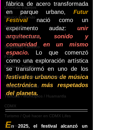
fábrica de acero transformada 
Crónicas Espejos
en parque urbano, 
Futur 
México Profundo
Festival
 nació como un 
Seguridad
experimento audaz: 
unir 
arquitectura, sonido y 
Tabasco / Nacional
comunidad en un mismo 
Seguridad Tabasco
espacio. 
Lo que comenzó 
FGR
como una exploración artística 
Emiliano Zapata
se transformó en uno de los 
festivales urbanos de música 
Nota Roja / Seguridad / Tabasco
electrónica más respetados 
`Análisis` `Tabasco`
del planeta.
Tlaxcala / Municipios / Huamantla
CDMX
Turismo / Qué hacer en CDMX Lifes
E
Turismo
n 2025, el festival alcanzó un 