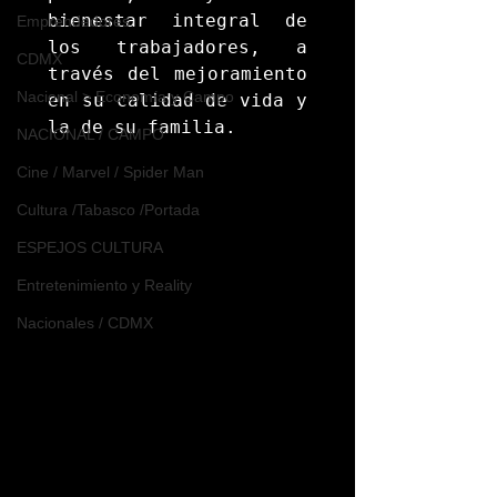
bienestar integral de 
Emprendedores
los trabajadores, a 
CDMX
través del mejoramiento 
Nacional > Economía y Campo
en su calidad de vida y 
la de su familia.
NACIONAL / CAMPO
Cine / Marvel / Spider Man
Cultura /Tabasco /Portada
ESPEJOS CULTURA
Entretenimiento y Reality
Nacionales / CDMX