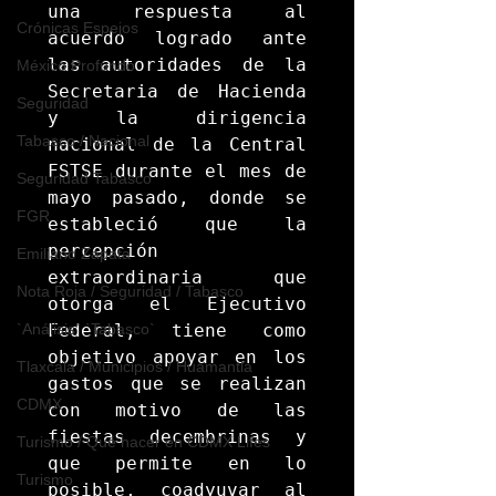
una respuesta al 
Crónicas Espejos
acuerdo logrado ante 
las autoridades de la 
México Profundo
Secretaria de Hacienda 
Seguridad
y la dirigencia 
Tabasco / Nacional
nacional de la Central 
FSTSE durante el mes de 
Seguridad Tabasco
mayo pasado, donde se 
FGR
estableció que la 
percepción 
Emiliano Zapata
extraordinaria que 
Nota Roja / Seguridad / Tabasco
otorga el Ejecutivo 
`Análisis` `Tabasco`
Federal, tiene como 
objetivo apoyar en los 
Tlaxcala / Municipios / Huamantla
gastos que se realizan 
CDMX
con motivo de las 
fiestas decembrinas y 
Turismo / Qué hacer en CDMX Lifes
que permite en lo 
Turismo
posible, coadyuvar al 