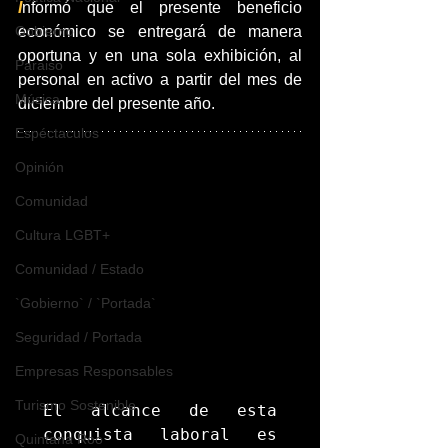
I
nformó que el presente beneficio 
Gobierno
económico se entregará de manera 
oportuna y en una sola exhibición, al 
Paraiso
personal en activo a partir del mes de 
Música
diciembre del presente año.
Espéctaculos
Opinión
Comunidad
Cultura LGBT+
Comunidad / Estado
`Gobierno` / `Portada`
Seguridad / Portada
Empresas Responsables
Turismo Sostenible
El alcance de esta 
conquista laboral es 
Quintana Roo