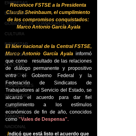
EMPRESAS
Reconoce FSTSE a la Presidenta 
Claudia Sheinbaum, el cumplimiento 
EMPRESAS
de los compromisos conquistados: 
GOBIERNO DE GUANAJUATO, GTO
Marco Antonio García Ayala
CULTURA
BIENESTAR
El líder nacional de la Central FSTSE, 
Marco Antonio García Ayala 
informó 
EMPRESAS
que como   resultado de las relaciones 
CULTURA
de diálogo permanente y propositivo 
NEGOCIOS
entre el Gobierno Federal y la 
Federación de Sindicatos de 
TRADICIONES
Trabajadores al Servicio del Estado, se 
SEGURIDAD
alcanzó el acuerdo para dar fiel 
cumplimiento a los estímulos 
SALUD
económicos de fin de año, conocidos 
TABASCO
como 
"Vales de Despensa".
NACIONAL
I
ndicó que está listo el acuerdo que 