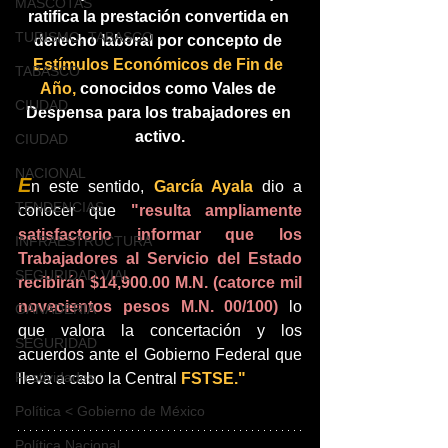
MASCOTAS
ratifica la prestación convertida en 
TURISMO, TABASCO
derecho laboral por concepto de 
Estímulos Económicos de Fin de 
TABASCO
Año, 
conocidos como Vales de 
CIUDAD
Despensa para los trabajadores en 
activo.
CIUDAD
NACIONAL
E
n este sentido, 
García Ayala 
dio a 
TENDENCIAS
conocer que 
"resulta ampliamente 
satisfactorio informar que los 
INFRAESTRUCTURA
Trabajadores al Servicio del Estado 
SEGURIDAD VIAL
recibirán $14,900.00 M.N. (catorce mil 
novecientos pesos M.N. 00/100) 
lo 
GANADERIA
que valora la concertación y los 
SEGURIDAD
acuerdos ante el Gobierno Federal que 
Festividades
lleva a cabo la Central 
FSTSE."
Política < Gobierno de México
Política Nacional