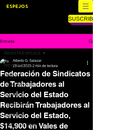
ESPEJOS
SUSCRIBETE
Entrada
REVISTA ESPEJOS
Alberto G. Salazar
REVISTA ESPEJOS
29 oct 2025
2 min de lectura
Federación de Sindicatos
CINE
de Trabajadores al
FINANZAS
Servicio del Estado
POLÍTICA
Recibirán Trabajadores al
ESPECTÁCULOS
Servicio del Estado,
TURISMO
$14,900 en Vales de
ESTILO DE VIDA