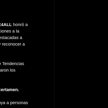
E4ALL
 honró a 
iones a la 
estacadas a 
y reconocer a 
de Tendencias 
taron los 
certamen.
oya a personas 