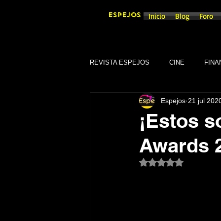
ESPEJOS
Inicio
Blog
Foro
REVISTA ESPEJOS
CINE
FINA
Espejos
21 jul 202
DEPORTES
SOCIEDAD
¡Estos s
Awards 
CULTURA
SINDICATOS
Obtuvo NaN de 5 es
GOBIERNO DE GUANAJUATO, GTO
TRADICIONES
SEGURIDAD