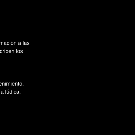
mación a las 
criben los 
enimiento, 
a lúdica.