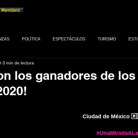
Members
NZAS
POLÍTICA
ESPECTÁCULOS
TURISMO
ESTI
0
3 min de lectura
TECNOLOGÍA
TABASCO
MONARQUÍA
GASTRONOMÍA
on los ganadores de los
2020!
FSTSE
CINE
ESPECTÁCULOS
ALTRUISMO
EMPR
trellas.
CULTURA
BIENESTAR
EMPRESAS
CULTURA
Ciudad de México 🇲
#UnaMiradaALa
SALUD