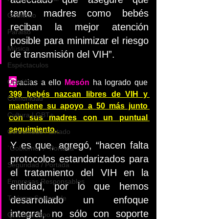
tanto madres como bebés 
Gobierno
reciban la mejor atención 
Paraiso
posible para minimizar el riesgo 
Música
de transmisión del VIH”.
Espéctaculos
G
Opinión
racias a ello 
Mesón 
ha logrado que 
399 bebés nazcan libres de VIH y 
Comunidad
mantiene su apoyo a 50 más junto 
Cultura LGBT+
con sus madres con un puntual 
seguimiento, 
Comunidad / Estado
Y es que, agregó, “hacen falta 
`Gobierno` / `Portada`
protocolos estandarizados para 
Seguridad / Portada
el tratamiento del VIH en la 
Empresas Responsables
entidad, por lo que hemos 
Turismo Sostenible
desarrollado un enfoque 
integral, no sólo con soporte 
Quintana Roo