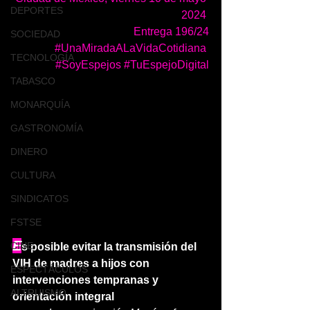
DEPORTES
2024 
Entrega 196/24
SOCIEDAD
#UnaMiradaALaVidaCotidiana
TECNOLOGÍA
#SoyEspejos
#TuEspejoDigital
TABASCO
MONARQUÍA
GASTRONOMÍA
DINERO
CULTURA
SINDICATOS
FSTSE
E
CINE
s posible evitar la transmisión del 
VIH de madres a hijos con 
ESPECTÁCULOS
intervenciones tempranas y 
ALTRUISMO
orientación integral