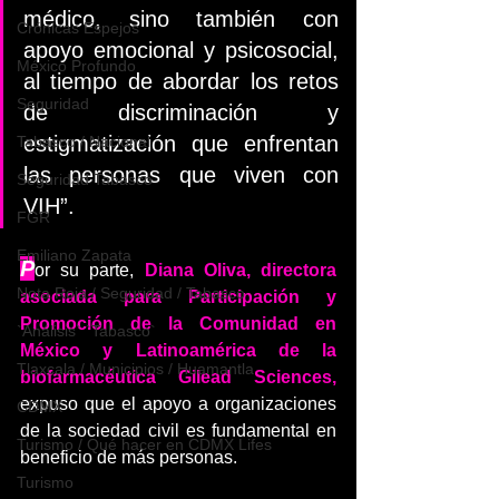
médico, sino también con 
Crónicas Espejos
apoyo emocional y psicosocial, 
México Profundo
al tiempo de abordar los retos 
Seguridad
de discriminación y 
estigmatización que enfrentan 
Tabasco / Nacional
las personas que viven con 
Seguridad Tabasco
VIH”.
FGR
Emiliano Zapata
P
or su parte, 
Diana Oliva, directora 
Nota Roja / Seguridad / Tabasco
asociada para Participación y 
Promoción de la Comunidad en 
`Análisis` `Tabasco`
México y Latinoamérica de la 
Tlaxcala / Municipios / Huamantla
biofarmacéutica Gilead Sciences, 
expuso que el apoyo a organizaciones 
CDMX
de la sociedad civil es fundamental en 
Turismo / Qué hacer en CDMX Lifes
beneficio de más personas.
Turismo