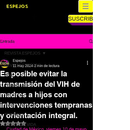
ESPEJOS
SUSCRIBETE
Entrada
REVISTA ESPEJOS
Espejos
REVISTA ESPEJOS
11 may 2024
2 min de lectura
Es posible evitar la
CINE
transmisión del VIH de
FINANZAS
madres a hijos con
POLÍTICA
intervenciones tempranas
ESPECTÁCULOS
y orientación integral.
TURISMO
Obtuvo NaN de 5 estrellas.
ESTILO DE VIDA
Ciudad de México, viernes 10 de mayo 