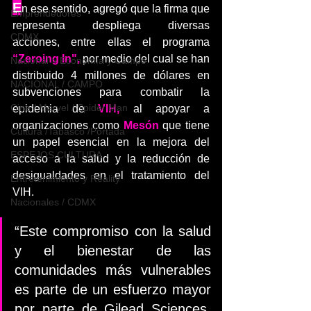
E
n ese sentido, agregó que la firma que 
Emprendedores
representa despliega diversas 
CDMX
acciones, entre ellas el programa 
“Zeroing In", 
por medio del cual se han 
Nacional > Economía y Campo
distribuido 4 millones de dólares en 
NACIONAL / CAMPO
subvenciones para combatir la 
Cine / Marvel / Spider Man
epidemia de 
VIH, 
al apoyar a 
organizaciones como 
Mesón 
que tiene 
Cultura /Tabasco /Portada
un papel esencial en la mejora del 
ESPEJOS CULTURA
acceso a la salud y la reducción de 
desigualdades en el tratamiento del 
Entretenimiento y Reality
VIH.
Nacionales / CDMX
“Este compromiso con la salud 
y el bienestar de las 
comunidades más vulnerables 
es parte de un esfuerzo mayor 
por parte de Gilead Sciences, 