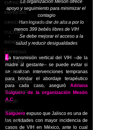
·        
La organización Mesón ofrece 
EMPRESAS
apoyo y seguimiento para minimizar el 
EMPRESAS
contagio
·        
Han logrado dar de alta a por lo 
GOBIERNO DE GUANAJUATO, GTO
menos 399 bebés libres de VIH
CULTURA
·        
Se debe mejorar el acceso a la 
BIENESTAR
salud y reducir desigualdades
EMPRESAS
L
a transmisión vertical del VIH --de la 
CULTURA
madre al gestante-- se puede evitar si 
se realizan intervenciones tempranas 
NEGOCIOS
para brindar el abordaje terapéutico 
TRADICIONES
para cada caso, aseguró 
Adriana 
SEGURIDAD
Salguero de la organización Mesón 
A.C.
SALUD
TABASCO
Salguero
expuso que Jalisco es una de 
las entidades con mayor incidencia de 
NACIONAL
casos de VIH en México, ante lo cual 