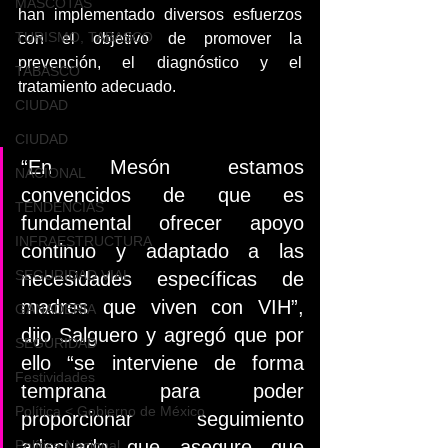
MASCOTAS
han implementado diversos esfuerzos 
TURISMO, TABASCO
con el objetivo de promover la 
prevención, el diagnóstico y el 
TABASCO
tratamiento adecuado. 
CIUDAD
CIUDAD
“En Mesón estamos 
NACIONAL
convencidos de que es 
TENDENCIAS
fundamental ofrecer apoyo 
INFRAESTRUCTURA
continuo y adaptado a las 
SEGURIDAD VIAL
necesidades específicas de 
madres que viven con VIH”, 
GANADERIA
dijo Salguero y agregó que por 
SEGURIDAD
ello “se interviene de forma 
Festividades
temprana para poder 
Política < Gobierno de México
proporcionar seguimiento 
adecuado que asegure que 
Política Nacional