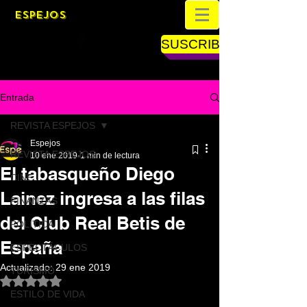
ESPEJOS
SUSCRIBETE
Entrada
REVISTA ESPEJOS
Espejos
REVISTA ESPEJOS
10 ene 2019
1 min de lectura
El tabasqueño Diego
CINE
Lainez ingresa a las filas
FINANZAS
del Club Real Betis de
POLÍTICA
España
ESPECTÁCULOS
Actualizado:
29 ene 2019
TURISMO
Obtuvo NaN de 5 estrellas.
ESTILO DE VIDA