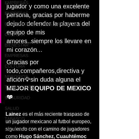
EMPRESAS
jugador y como una excelente 
EMPRESAS
persona, gracias por haberme 
dejado defender la playera del 
GOBIERNO DE GUANAJUATO, GTO
equipo de mis 
CULTURA
amores..siempre los llevare en 
BIENESTAR
mi corazón...
EMPRESAS
Gracias por 
CULTURA
todo,compañeros,directiva y 
NEGOCIOS
afición🦅sin duda alguna el 
TRADICIONES
MEJOR EQUIPO DE MEXICO
❤️
SEGURIDAD
SALUD
Lainez
 es el más reciente traspaso de 
TABASCO
un jugador mexicano al futbol europeo,  
siguiendo con el camino de jugadores 
NACIONAL
como 
Hugo Sánchez, Cuauhtémoc 