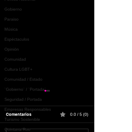
Gobierno
Paraiso
Música
Espéctaculos
Opinión
Comunidad
Cultura LGBT+
Comunidad / Estado
`Gobierno` / `Portada`
Seguridad / Portada
Empresas Responsables
Comentarios
0.0 / 5 (0)
Turismo Sostenible
Quintana Roo