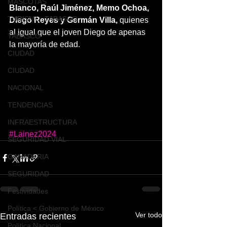
MASCOTAS
Blanco, Raúl Jiménez, Memo Ochoa, 
TURISMO, TABASCO
Diego Reyes y Germán Villa, 
quienes 
al igual que el joven Diego de apenas 
TABASCO
la mayoría de edad.
CIUDAD
CIUDAD
NACIONAL
TENDENCIAS
INFRAESTRUCTURA
#Lainez2024
SEGURIDAD VIAL
GANADERIA
SEGURIDAD
Festividades
Política < Gobierno de México
Ver todo
Entradas recientes
Política Nacional