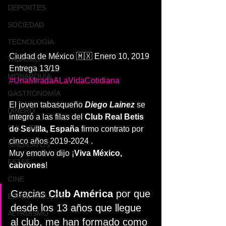
DEPORTES
SOCIEDAD
TECNOLOGÍA
Ciudad de México 🇲🇽 Enero 10, 2019
TABASCO
Entrega 13/19
MONARQUÍA
#UnaMiradaALaVidaCotidiana
GASTRONOMÍA
El joven tabasqueño 
Diego Lainez
 se 
DINERO
integró a las filas del 
Club Real Betis 
CULTURA
de Sevilla, España
 firmo contrato por 
cinco años 2019-2024 .
SINDICATOS
Muy emotivo dijo ¡
Viva México, 
FSTSE
cabrones
! 
CINE
Gracias 
Club América
 por que 
ESPECTÁCULOS
desde los 13 años que llegue 
ALTRUISMO
al club, me han formado como 