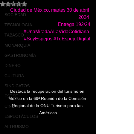
Obtuvo NaN de 5 estrellas.
DEPORTES
Ciudad de México, martes 30 de abril 
SOCIEDAD
2024 
Entrega 192/24
TECNOLOGÍA
#UnaMiradaALaVidaCotidiana
TABASCO
#SoyEspejos
#TuEspejoDigital
MONARQUÍA
GASTRONOMÍA
DINERO
CULTURA
SINDICATOS
Destaca la recuperación del turismo en 
FSTSE
México en la 69ª Reunión de la Comisión 
Regional de la ONU Turismo para las 
CINE
Américas
ESPECTÁCULOS
ALTRUISMO