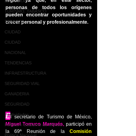
región ya que, en este sector, 
MASCOTAS
personas de todos los orígenes 
TURISMO, TABASCO
pueden encontrar oportunidades y 
TABASCO
crecer personal y profesionalmente.
CIUDAD
CIUDAD
NACIONAL
TENDENCIAS
INFRAESTRUCTURA
SEGURIDAD VIAL
GANADERIA
SEGURIDAD
E
Festividades
l secretario de Turismo de México, 
Miguel Torruco Marqués, 
participó en 
Política < Gobierno de México
la 69ª Reunión de la 
Comisión 
Política Nacional