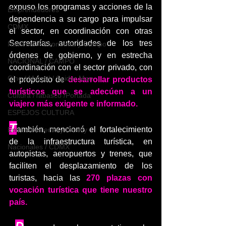
expuso los programas y acciones de la 
Emprendedores
dependencia a su cargo para impulsar 
CDMX
el sector, en coordinación con otras 
Secretarías, autoridades de los tres 
Nacional > Economía y Campo
órdenes de gobierno, y en estrecha 
NACIONAL / CAMPO
coordinación con el sector privado, con 
Cine / Marvel / Spider Man
el propósito de 
desarrollar productos 
turísticos que se adecúen a un 
Cultura /Tabasco /Portada
viajero más exigente e informado.
ESPEJOS CULTURA
T
ambién, mencionó el fortalecimiento 
Entretenimiento y Reality
de la infraestructura turística,
en 
Nacionales / CDMX
autopistas, aeropuertos y trenes, que 
faciliten el desplazamiento de los 
turistas, hacia las
 270 plazas con 
vocación turística que tiene nuestro 
país.