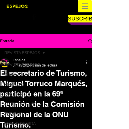
ESPEJOS
SUSCRIBETE
Entrada
REVISTA ESPEJOS
Espejos
REVISTA ESPEJOS
5 may 2024
3 min de lectura
El secretario de Turismo,
CINE
Miguel Torruco Marqués,
FINANZAS
participó en la 69ª
POLÍTICA
Reunión de la Comisión
ESPECTÁCULOS
Regional de la ONU
TURISMO
Turismo.
ESTILO DE VIDA