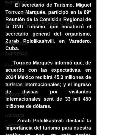
EMPRESAS
·    
El secretario de Turismo, Miguel 
Torruco Marqués, participó en la 69ª 
EMPRESAS
Reunión de la Comisión Regional de 
GOBIERNO DE GUANAJUATO, GTO
la ONU Turismo, que encabezó el 
CULTURA
secretario general del organismo, 
Zurab Pololikashvili, en Varadero, 
BIENESTAR
Cuba.
EMPRESAS
·    
Torruco Marqués informó que, de 
CULTURA
acuerdo con las expectativas, en 
NEGOCIOS
2024 México recibirá 45.3 millones de 
turistas internacionales; y el ingreso 
TRADICIONES
de divisas por visitantes 
SEGURIDAD
internacionales será de 33 mil 450 
SALUD
millones de dólares.
TABASCO
·    
Zurab Pololikashvili destacó la 
NACIONAL
importancia del turismo para nuestra 