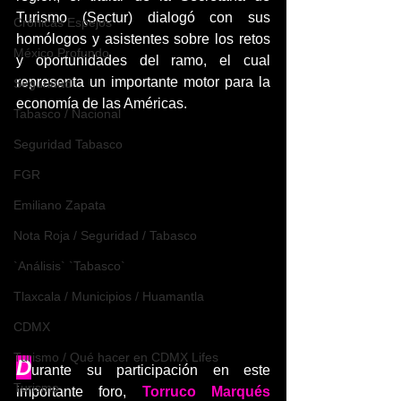
Turismo (Sectur) dialogó con sus 
Crónicas Espejos
homólogos y asistentes sobre los retos 
México Profundo
y oportunidades del ramo, el cual 
representa un importante motor para la 
Seguridad
economía de las Américas.
Tabasco / Nacional
Seguridad Tabasco
FGR
Emiliano Zapata
Nota Roja / Seguridad / Tabasco
`Análisis` `Tabasco`
Tlaxcala / Municipios / Huamantla
CDMX
Turismo / Qué hacer en CDMX Lifes
D
urante su participación en este 
Turismo
importante foro, 
Torruco Marqués