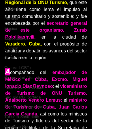
Regional de la ONU Turismo,
 que este 
Gobierno
año tiene como lema el impulso al 
turismo comunitario y sostenible; y fue 
Paraiso
encabezada por el 
secretario general 
Música
de este organismo, Zurab 
Pololikashvili, 
en la ciudad de 
Espéctaculos
Varadero, Cuba,
 con el propósito de 
Opinión
analizar y debatir los avances del sector 
turístico en la región.
Comunidad
Cultura LGBT+
A
compañado del 
embajador de 
Comunidad / Estado
México en Cuba, Excmo. Miguel 
Ignacio Díaz Reynoso
; el 
viceministro 
`Gobierno` / `Portada`
de Turismo de ONU Turismo, 
Seguridad / Portada
Adalberto Venero Lemus;
 el 
ministro 
de Turismo de Cuba, Juan Carlos 
Empresas Responsables
García Granda, 
así como los ministros 
Turismo Sostenible
de Turismo y líderes del sector de la 
Quintana Roo
región, el titular de la Secretaría de 