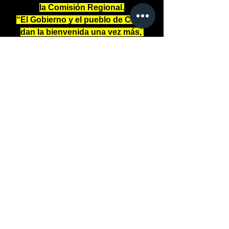
la Comisión Regional.
“El Gobierno y el pueblo de Cuba 
dan la bienvenida una vez más, 
invitándolos a conocer la calidez de 
nuestro país, y disfrutar de las cosas 
que los hacen únicos: su cultura, 
sus playas y su clima, entre otros.
TURISMO
SECTUR
Miguel Torruco Marqués
Ver todo
Entradas recientes