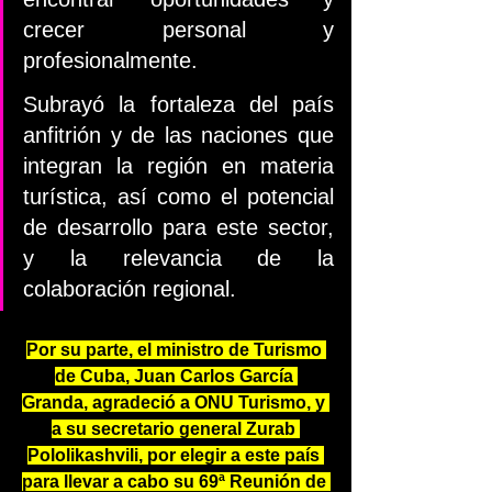
crecer personal y 
profesionalmente.
Subrayó la fortaleza del país 
anfitrión y de las naciones que 
integran la región en materia 
turística, así como el potencial 
de desarrollo para este sector, 
y la relevancia de la 
colaboración regional.
Por su parte, el ministro de Turismo 
de Cuba, Juan Carlos García 
Granda, agradeció a ONU Turismo, y 
a su secretario general Zurab 
Pololikashvili, por elegir a este país 
para llevar a cabo su 69ª Reunión de 