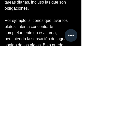
tareas diarias, incluso las que son 
obligaciones.
Por ejemplo, si tienes que lavar los 
platos, intenta concentrarte 
completamente en esa tarea, 
percibiendo la sensación del agua y el 
sonido de los platos. Esto puede 
ayudarte a experimentar un estado de 
flujo incluso en actividades mundanas.
- Planifica tu tiempo: Dedica tiempo 
específico en tu agenda para 
actividades que te ayuden a alcanzar 
el estado de flujo. Esto puede ser 
cualquier cosa que te guste y en la que 
seas competente, como hacer ejercicio, 
dibujar, tocar un instrumento, etc.