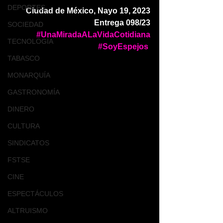
DEPORTES
Ciudad de México, Nayo 19, 2023
Entrega 098/23
SOCIEDAD
#UnaMiradaALaVidaCotidiana
TECNOLOGÍA
#SoyEspejos
TABASCO
MONARQUÍA
GASTRONOMÍA
DINERO
CULTURA
SINDICATOS
FSTSE
CINE
ESPECTÁCULOS
ALTRUISMO