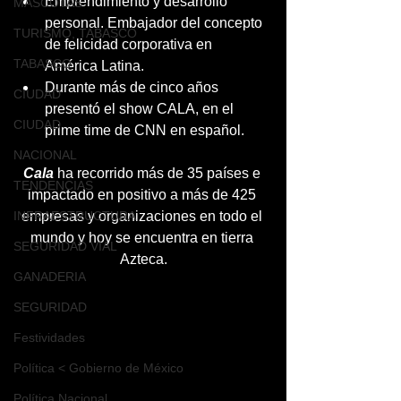
Emprendimiento y desarrollo 
MASCOTAS
personal. Embajador del concepto 
TURISMO, TABASCO
de felicidad corporativa en 
TABASCO
América Latina.
Durante más de cinco años 
CIUDAD
presentó el show CALA, en el 
CIUDAD
prime time de CNN en español.
NACIONAL
Cala
 ha recorrido más de 35 países e 
TENDENCIAS
impactado en positivo a más de 425 
INFRAESTRUCTURA
empresas y organizaciones en todo el 
mundo y hoy se encuentra en tierra 
SEGURIDAD VIAL
Azteca.
GANADERIA
SEGURIDAD
Festividades
Política < Gobierno de México
Política Nacional