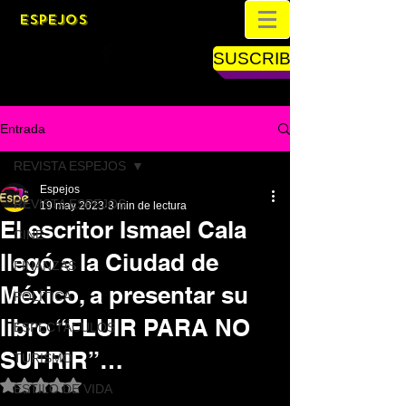
ESPEJOS
SUSCRIBETE
Entrada
REVISTA ESPEJOS
Espejos
REVISTA ESPEJOS
19 may 2023
3 min de lectura
El escritor Ismael Cala
CINE
llegó a la Ciudad de
FINANZAS
México, a presentar su
POLÍTICA
libro “FLUIR PARA NO
ESPECTÁCULOS
SUFRIR”…
TURISMO
Obtuvo NaN de 5 estrellas.
ESTILO DE VIDA