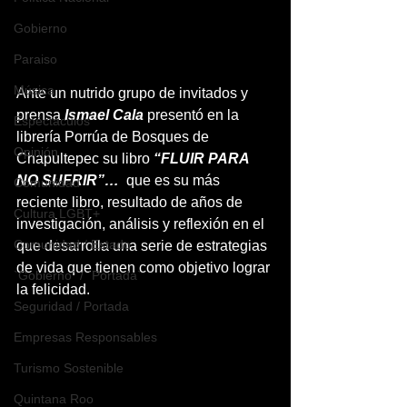
Gobierno
Paraiso
Música
Ante un nutrido grupo de invitados y 
prensa 
Ismael Cala
 presentó en la 
Espéctaculos
librería Porrúa de Bosques de 
Opinión
Chapultepec su libro
 “FLUIR PARA 
NO SUFRIR”…
  que es su más 
Comunidad
reciente libro, resultado de años de 
Cultura LGBT+
investigación, análisis y reflexión en el 
Comunidad / Estado
que desarrolla una serie de estrategias 
de vida que tienen como objetivo lograr 
`Gobierno` / `Portada`
la felicidad.
Seguridad / Portada
Empresas Responsables
Turismo Sostenible
Quintana Roo