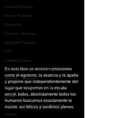
Crónicas Espejos
México Profundo
Seguridad
Tabasco / Nacional
Seguridad Tabasco
FGR
Emiliano Zapata
En este libro se recorren emociones 
Nota Roja / Seguridad / Tabasco
como el egoísmo, la avaricia y la apatía 
`Análisis` `Tabasco`
y propone que independientemente del 
Tlaxcala / Municipios / Huamantla
lugar que ocupemos en la escala 
social, todos, absolutamente todos los 
CDMX
humanos buscamos exactamente lo 
Turismo / Qué hacer en CDMX Lifes
mismo: ser felices y sentirnos plenos.
Turismo