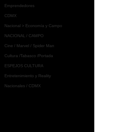
Emprendedores
CDMX
Nacional > Economía y Campo
NACIONAL / CAMPO
Cine / Marvel / Spider Man
Cultura /Tabasco /Portada
ESPEJOS CULTURA
Entretenimiento y Reality
Nacionales / CDMX