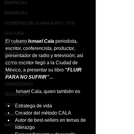
EMPRESAS
EMPRESAS
GOBIERNO DE GUANAJUATO, GTO
CULTURA
El cubano 
Ismael Cala 
periodista, 
BIENESTAR
escritor, conferencista, productor, 
EMPRESAS
presentador de radio y televisión; así 
como escritor llegó a la Ciudad de 
CULTURA
México, a presentar su libro
 “FLUIR 
NEGOCIOS
PARA NO SUFRIR”…
TRADICIONES
Ismael Cala, quien también es
SEGURIDAD
SALUD
Estratega de vida
Creador del método CALA
TABASCO
Autor de best-sellers en temas de 
NACIONAL
liderazgo