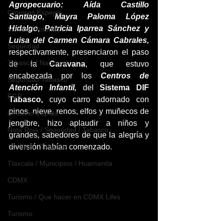
Agropecuario: Aída Castillo 
Crónicas Espejos
Santiago, Mayra Paloma López 
Hidalgo, Patricia Iparrea Sánchez y 
México Profundo
Luisa del Carmen Cámara Cabrales, 
Seguridad
respectivamente, presenciaron el paso 
Tabasco / Nacional
de la 
Caravana
, que estuvo 
encabezada por los 
Centros de 
Seguridad Tabasco
Atención Infantil, 
del 
Sistema DIF 
FGR
Tabasco, 
cuyo carro adornado con 
pinos, nieve, renos, elfos y muñecos de 
Emiliano Zapata
jengibre, hizo aplaudir a niños y 
Nota Roja / Seguridad / Tabasco
grandes, sabedores de que la alegría y 
diversión habían comenzado.
`Análisis` `Tabasco`
Tlaxcala / Municipios / Huamantla
CDMX
Turismo / Qué hacer en CDMX Lifes
Turismo