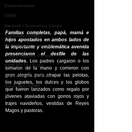
Emprendedores
CDMX
Nacional > Economía y Campo
Familias completas, papá, mamá e 
NACIONAL / CAMPO
hijos apostados en ambos lados de 
Cine / Marvel / Spider Man
la importante y emblemática avenida 
presenciaron el desfile de las 
Cultura /Tabasco /Portada
unidades.
 Los padres cargaron o los 
ESPEJOS CULTURA
tomaron de la mano y corrieron con 
gran alegría para atrapar las pelotas, 
Entretenimiento y Reality
los juguetes, los dulces y los globos 
Nacionales / CDMX
que fueron lanzados como regalo por 
jóvenes ataviadas con gorros rojos y 
trajes navideños, vestidas de Reyes 
Magos y pastoras.