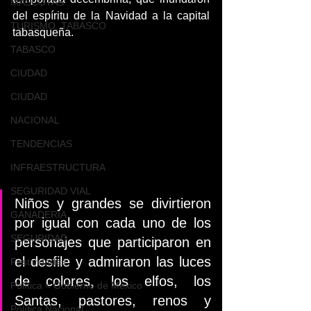
MASCOTAS
del espíritu de la Navidad a la capital 
TURISMO, TABASCO
tabasqueña.
TABASCO
CIUDAD
CIUDAD
NACIONAL
TENDENCIAS
INFRAESTRUCTURA
SEGURIDAD VIAL
Niños y grandes se divirtieron 
GANADERIA
por igual con cada uno de los 
SEGURIDAD
personajes que participaron en 
el desfile y admiraron las luces 
Festividades
de colores, los elfos, los 
Política < Gobierno de México
Santas, pastores, renos y 
Política Nacional