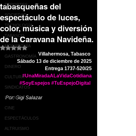
tabasqueñas del
DEPORTES
SOCIEDAD
espectáculo de luces,
TECNOLOGÍA
color, música y diversión
TABASCO
de la Caravana Navideña.
MONARQUÍA
Obtuvo NaN de 5 estrellas.
Villahermosa, Tabasco 
GASTRONOMÍA
Sábado 13 de diciembre de 2025
DINERO
Entrega 1737-520/25
#UnaMiradaALaVidaCotidiana
CULTURA
#SoyEspejos
#TuEspejoDigital
SINDICATOS
FSTSE
Por: Gigi Salazar 
CINE
ESPECTÁCULOS
ALTRUISMO