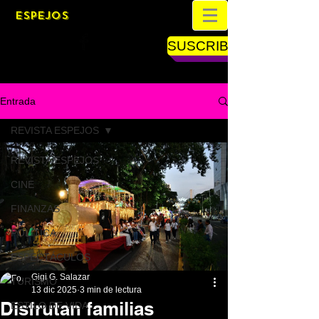
ESPEJOS
SUSCRIBETE
Entrada
REVISTA ESPEJOS
REVISTA ESPEJOS
CINE
FINANZAS
POLÍTICA
ESPECTÁCULOS
Gigi G. Salazar
TURISMO
13 dic 2025
3 min de lectura
Disfrutan familias
ESTILO DE VIDA