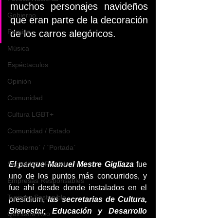
muchos personajes navideños 
Gobierno
que eran parte de la decoración 
Paraiso
de los carros alegóricos.
Música
Espéctaculos
Opinión
Comunidad
Cultura LGBT+
Comunidad / Estado
`Gobierno` / `Portada`
El parque Manuel Mestre Gigliaza
 fue 
Seguridad / Portada
uno de los puntos más concurridos, y 
Empresas Responsables
fue ahí desde donde instalados en el 
Turismo Sostenible
presídium, 
las secretarias de Cultura, 
Bienestar, Educación y Desarrollo 
Quintana Roo