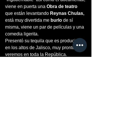
viene en puerta una 
Obra de teatro
que están levantando 
Reynas Chulas, 
está muy divertida me 
burlo
 de sí 
misma, viene un par de películas y una 
comedia ligerita. 
Presentó su tequila que es producido 
en los altos de Jalisco, muy pronto lo 
veremos en toda la República. 
Terminado esta conferencia agradecio 
muy feliz con un salud, tacos y 
mariachi al ritmo de “México lindo y 
querido“ porque está con nosotros y 
hoy se va a dormir con sus padres.
Nota: Esto es lo que ella comentó y de 
ustedes es la mejor opinión.