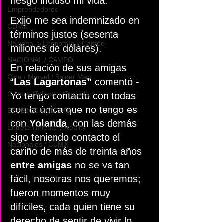
riesgo incluso mi vida.
Emprendedores
Exijo me sea indemnizado en 
CDMX
términos justos (sesenta 
Nacional > Economía y Campo
millones de dólares). 
NACIONAL / CAMPO
En relación de sus amigas 
Cine / Marvel / Spider Man
“
Las Lagartonas”
 comentó -
Cultura /Tabasco /Portada
Yo tengo contacto con todas 
con la única que no tengo es 
ESPEJOS CULTURA
con 
Yolanda
, con las demás 
Entretenimiento y Reality
sigo teniendo contacto el 
Nacionales / CDMX
cariño de más de treinta años 
entre amigas
 no se va tan 
fácil, nosotras nos queremos; 
fueron momentos muy 
difíciles, cada quien tiene su 
derecho de sentir de vivir lo 