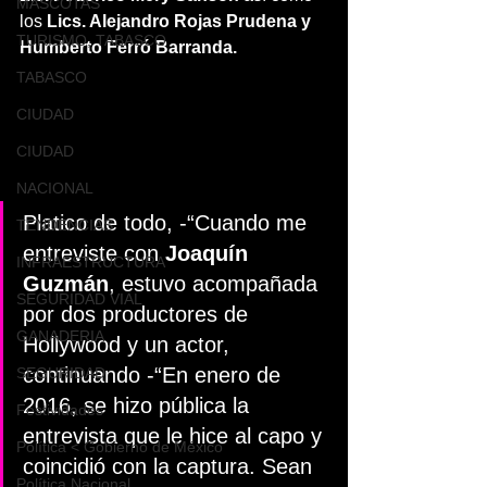
MASCOTAS
los
 Lics. Alejandro Rojas Prudena y 
TURISMO, TABASCO
Humberto Ferró Barranda.
TABASCO
CIUDAD
CIUDAD
NACIONAL
Platico de todo, -“Cuando me 
TENDENCIAS
entreviste con 
Joaquín 
INFRAESTRUCTURA
Guzmán
, estuvo acompañada 
SEGURIDAD VIAL
por dos productores de 
GANADERIA
Hollywood y un actor, 
continuando -“En enero de 
SEGURIDAD
2016, se hizo pública la 
Festividades
entrevista que le hice al capo y 
Política < Gobierno de México
coincidió con la captura. Sean 
Política Nacional