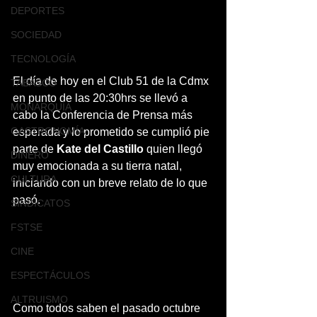
DEPORTES
SOCIEDAD
TECNOLOGÍA
El día de hoy en el Club 51 de la Cdmx 
TABASCO
en punto de las 20:30hrs se llevó a 
MONARQUÍA
cabo la Conferencia de Prensa más 
GASTRONOMÍA
esperada y lo prometido se cumplió pie 
parte de 
Kate del Castillo
 quien llegó 
DINERO
muy emocionada a su tierra natal, 
CULTURA
iniciando con un breve relato de lo que 
pasó.
SINDICATOS
FSTSE
CINE
ESPECTÁCULOS
ALTRUISMO
Como todos saben el pasado octubre 