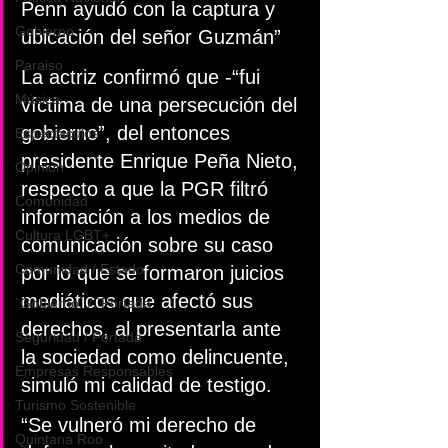
Penn ayudó con la captura y 
Gobierno
ubicación del señor Guzmán”
Paraiso
La actriz confirmó que -“fui 
Música
víctima de una persecución del 
gobierno”, del entonces 
Espéctaculos
presidente Enrique Peña Nieto, 
Opinión
respecto a que la PGR filtró 
Comunidad
información a los medios de 
Cultura LGBT+
comunicación sobre su caso 
Comunidad / Estado
por lo que se formaron juicios 
mediáticos que afectó sus 
`Gobierno` / `Portada`
derechos, al presentarla ante 
Seguridad / Portada
la sociedad como delincuente, 
Empresas Responsables
simuló mi calidad de testigo.
Turismo Sostenible
“Se vulneró mi derecho de 
Quintana Roo