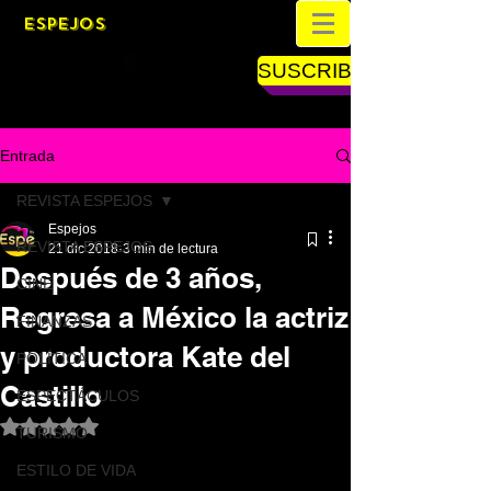
ESPEJOS
SUSCRIBETE
Entrada
REVISTA ESPEJOS
Espejos
REVISTA ESPEJOS
21 dic 2018
3 min de lectura
Después de 3 años,
CINE
Regresa a México la actriz
FINANZAS
y productora Kate del
POLÍTICA
Castillo
ESPECTÁCULOS
Obtuvo NaN de 5 estrellas.
TURISMO
ESTILO DE VIDA