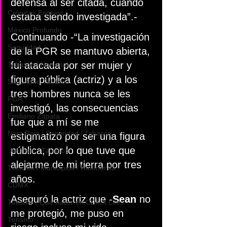
defensa al ser citada, cuando 
Crónicas Espejos
estaba siendo investigada”.-
México Profundo
Continuando -“La investigación 
Seguridad
de la PGR se mantuvo abierta, 
fui atacada por ser mujer y 
Tabasco / Nacional
figura pública (actriz) y a los 
Seguridad Tabasco
tres hombres nunca se les 
FGR
investigó, las consecuencias 
Emiliano Zapata
fue que a mí se me 
Nota Roja / Seguridad / Tabasco
estigmatizó por ser una figura 
pública, por lo que tuve que 
`Análisis` `Tabasco`
alejarme de mi tierra por tres 
Tlaxcala / Municipios / Huamantla
años. 
CDMX
Aseguró la actriz que -
Sean
 no 
Turismo / Qué hacer en CDMX Lifes
me protegió, me puso en 
Turismo