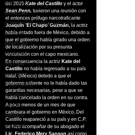
EMPRESAS
del 2015 
Kate del Castillo
 y el actor 
Sean Penn, 
tuvieron una reunión con 
EMPRESAS
el entonces prófugo narcotraficante 
GOBIERNO DE GUANAJUATO, GTO
Joaquín ‘El Chapo’ Guzmán,
 la actriz 
había estado fuera de México, debido a 
CULTURA
que el gobierno había girado una orden 
BIENESTAR
de localización por su presunta 
EMPRESAS
vinculación con el capo mexicano.
En consecuencia la actriz 
Kate del 
CULTURA
Castillo
 no había regresado a su país 
NEGOCIOS
natal, (México) debido a que el 
gobierno saliente no le había dado las 
TRADICIONES
garantías necesarias, pese a que se 
SEGURIDAD
había cancelado la orden en su contra. 
A poco menos de un mes de que 
SALUD
cambiara el gobierno en México, Del 
TABASCO
Castillo reapareció a su país y en C.P. 
NACIONAL
se hizo acompañar de su abogado el 
Lic. Federico Mery Sanson 
así como 