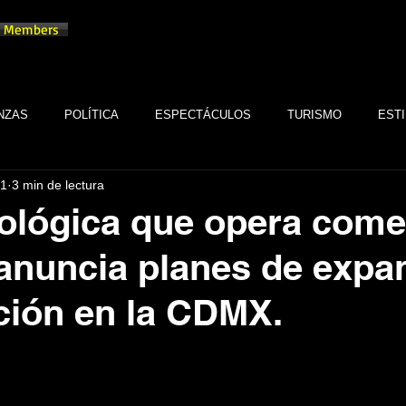
Members
NZAS
POLÍTICA
ESPECTÁCULOS
TURISMO
ESTI
21
3 min de lectura
TECNOLOGÍA
TABASCO
MONARQUÍA
GASTRONOMÍA
ológica que opera come
 anuncia planes de expa
FSTSE
CINE
ESPECTÁCULOS
ALTRUISMO
EMPR
ción en la CDMX.
CULTURA
BIENESTAR
EMPRESAS
CULTURA
trellas.
SALUD