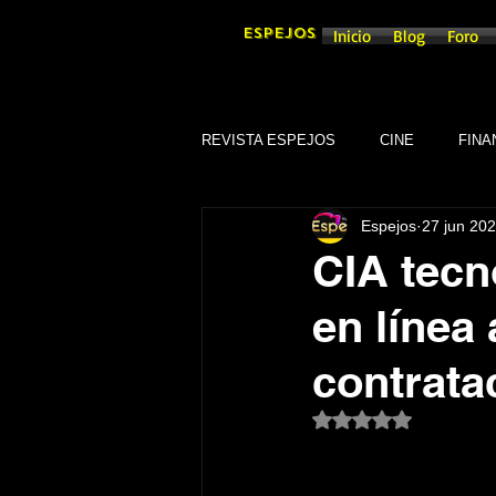
ESPEJOS
Inicio
Blog
Foro
REVISTA ESPEJOS
CINE
FINA
Espejos
27 jun 20
DEPORTES
SOCIEDAD
CIA tecn
en línea
CULTURA
SINDICATOS
contrata
GOBIERNO DE GUANAJUATO, GTO
Obtuvo NaN de 5 es
TRADICIONES
SEGURIDAD