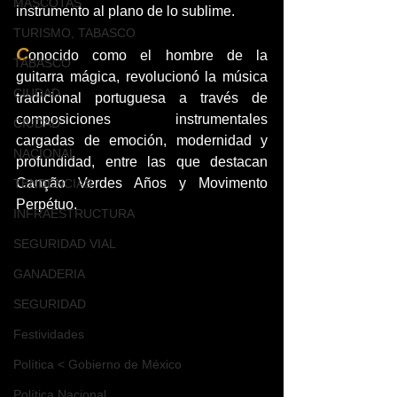
MASCOTAS
instrumento al plano de lo sublime.
TURISMO, TABASCO
C
onocido como el hombre de la 
TABASCO
guitarra mágica, revolucionó la música 
CIUDAD
tradicional portuguesa a través de 
composiciones instrumentales 
CIUDAD
cargadas de emoción, modernidad y 
NACIONAL
profundidad, entre las que destacan 
Canção Verdes Años y Movimento 
TENDENCIAS
Perpétuo.
INFRAESTRUCTURA
SEGURIDAD VIAL
GANADERIA
SEGURIDAD
Festividades
Política < Gobierno de México
Política Nacional