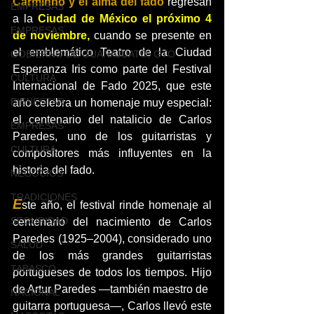
Carminho
y el alma del fado
 regresan 
EMPRESAS
a la 
Ciudad de México el próximo 4 
EMPRESAS
de noviembre, 
cuando se presente en 
el emblemático Teatro de la Ciudad 
GOBIERNO DE GUANAJUATO, GTO
Esperanza Iris como parte del Festival 
CULTURA
Internacional de Fado 2025, que este 
BIENESTAR
año celebra un homenaje muy especial: 
el centenario del natalicio de Carlos 
EMPRESAS
Paredes, uno de los guitarristas y 
CULTURA
compositores más influyentes en la 
historia del fado.
NEGOCIOS
TRADICIONES
E
ste año, el festival rinde homenaje al 
SEGURIDAD
centenario del nacimiento de Carlos 
Paredes (1925–2004), considerado uno 
SALUD
de los más grandes guitarristas 
TABASCO
portugueses de todos los tiempos. Hijo 
de Artur Paredes —también maestro de
NACIONAL
guitarra portuguesa—, Carlos llevó este 