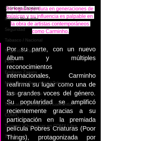
Crónicas Espejos
Su legado perdura en generaciones de 
músicos y su influencia es palpable en 
México Profundo
la obra de artistas contemporáneos 
Seguridad
como Carminho.
Tabasco / Nacional
Por su parte, con un nuevo 
Seguridad Tabasco
álbum y múltiples 
FGR
reconocimientos 
Emiliano Zapata
internacionales, Carminho 
Nota Roja / Seguridad / Tabasco
reafirma su lugar como una de 
las grandes voces del género. 
`Análisis` `Tabasco`
Su popularidad se amplificó 
Tlaxcala / Municipios / Huamantla
recientemente gracias a su 
CDMX
participación en la premiada 
Turismo / Qué hacer en CDMX Lifes
película Pobres Criaturas (Poor 
Turismo
Things), protagonizada por 