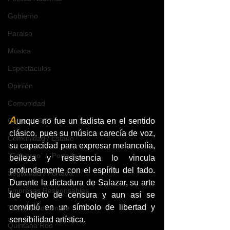
Gobierno
Paraiso
Música
Espéctaculos
Opinión
Comunidad
A
Cultura LGBT+
unque no fue un fadista en el sentido 
clásico, pues su música carecía de voz, 
Comunidad / Estado
su capacidad para expresar melancolía, 
`Gobierno` / `Portada`
belleza y resistencia lo vincula 
profundamente con el espíritu del fado. 
Seguridad / Portada
Durante la dictadura de Salazar, su arte 
Empresas Responsables
fue objeto de censura y aun así se 
convirtió en un símbolo de libertad y 
Turismo Sostenible
sensibilidad artística.
Quintana Roo