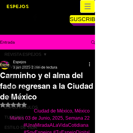
ESPEJOS
SUSCRIBETE
Entrada
REVISTA ESPEJOS
Espejos
REVISTA ESPEJOS
3 jun 2025
2 min de lectura
Carminho y el alma del
CINE
fado regresan a la Ciudad
FINANZAS
de México
POLÍTICA
Obtuvo NaN de 5 estrellas.
ESPECTÁCULOS
Ciudad de México, México
TURISMO
Martes 03 de Junio, 2025, Semana 22
#UnaMiradaALaVidaCotidiana
ESTILO DE VIDA
#SoyEspejos
#TuEspejoDigital