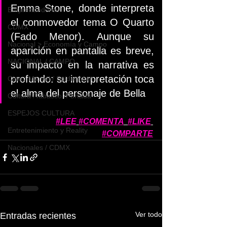
Emma Stone, donde interpreta 
Emprendedores
el conmovedor tema O Quarto 
CDMX
(Fado Menor). Aunque su 
Nacional > Economía y Campo
aparición en pantalla es breve, 
NACIONAL / CAMPO
su impacto en la narrativa es 
profundo: su interpretación toca 
Cine / Marvel / Spider Man
el alma del personaje de Bella
Cultura /Tabasco /Portada
ESPEJOS CULTURA
#LEE
#COMENTA
#LIKE
Entretenimiento y Reality
#COMPARTE
Nacionales / CDMX
Ver todo
Entradas recientes