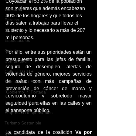
Coyoacán el 53.2% de la población 
son mujeres que además encabezan 
Gobierno
40% de los hogares y que todos los 
Paraiso
días salen a trabajar para llevar el 
Música
sustento y lo necesario a más de 207 
mil personas. 
Espéctaculos
Opinión
Por ello, entre sus prioridades están un 
presupuesto para las jefas de familia, 
Comunidad
seguro de desempleo, alertas de 
Cultura LGBT+
violencia de género, mejores servicios 
de salud con más campañas de 
Comunidad / Estado
prevención de cáncer de mama y 
`Gobierno` / `Portada`
cervicouterino y sobretodo mayor 
Seguridad / Portada
seguridad para ellas en las calles y en 
el transporte público.
Empresas Responsables
Turismo Sostenible
La candidata de la coalición 
Va por 
Quintana Roo