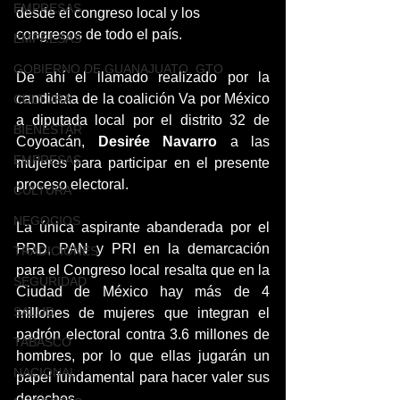
EMPRESAS
desde el congreso local y los 
congresos de todo el país. 
EMPRESAS
GOBIERNO DE GUANAJUATO, GTO
De ahí el llamado realizado por la 
candidata de la coalición Va por México 
CULTURA
a diputada local por el distrito 32 de 
BIENESTAR
Coyoacán, 
Desirée Navarro
 a las 
EMPRESAS
mujeres para participar en el presente 
proceso electoral.  
CULTURA
NEGOCIOS
La única aspirante abanderada por el 
PRD, PAN y PRI en la demarcación 
TRADICIONES
para el Congreso local resalta que en la 
SEGURIDAD
Ciudad de México hay más de 4 
SALUD
millones de mujeres que integran el 
padrón electoral contra 3.6 millones de 
TABASCO
hombres, por lo que ellas jugarán un 
NACIONAL
papel fundamental para hacer valer sus 
derechos.