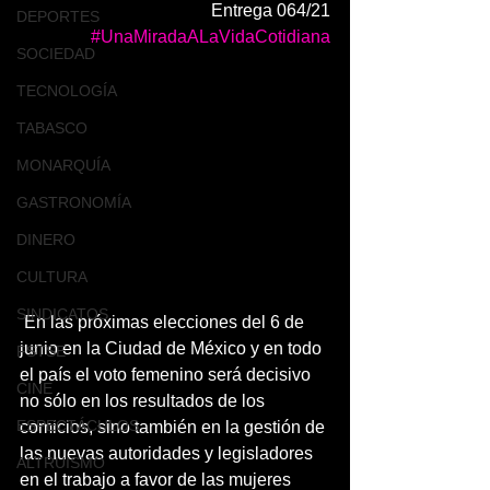
Entrega 064/21
DEPORTES
#UnaMiradaALaVidaCotidiana
SOCIEDAD
TECNOLOGÍA
TABASCO
MONARQUÍA
GASTRONOMÍA
DINERO
CULTURA
SINDICATOS
 En las próximas elecciones del 6 de 
junio en la Ciudad de México y en todo 
FSTSE
el país el voto femenino será decisivo 
CINE
no sólo en los resultados de los 
ESPECTÁCULOS
comicios, sino también en la gestión de 
las nuevas autoridades y legisladores 
ALTRUISMO
en el trabajo a favor de las mujeres 