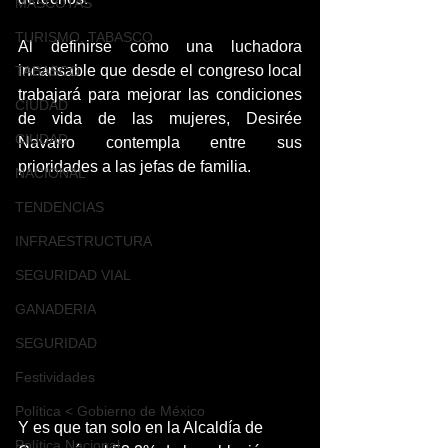
MASCOTAS
TURISMO, TABASCO
Al definirse como una luchadora 
incansable que desde el congreso local 
TABASCO
trabajará para mejorar las condiciones 
CIUDAD
de vida de las mujeres, Desirée 
CIUDAD
Navarro contempla entre sus 
prioridades a las jefas de familia.
NACIONAL
TENDENCIAS
INFRAESTRUCTURA
SEGURIDAD VIAL
GANADERIA
SEGURIDAD
Festividades
Política < Gobierno de México
Y es que tan solo en la Alcaldía de 
Política Nacional