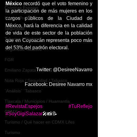
México
 recordó que el voto femenino y 
Crónicas Espejos
la participación de más mujeres en los 
México Profundo
cargos públicos de la Ciudad de 
México, hará la diferencia en la calidad 
Seguridad
de vida de este sector de la población 
Tabasco / Nacional
que en Coyoacán representa poco más 
del 53% del padrón electoral.
Seguridad Tabasco
FGR
Twitter: @DesireeNavarro
Emiliano Zapata
Nota Roja / Seguridad / Tabasco
Facebook: Desiree Navarro mx
`Análisis` `Tabasco`
Tlaxcala / Municipios / Huamantla
#RevistaEspejos
#TuReflejo
CDMX
#SoyGigiSalazar
🎤📸📝
Turismo / Qué hacer en CDMX Lifes
Turismo