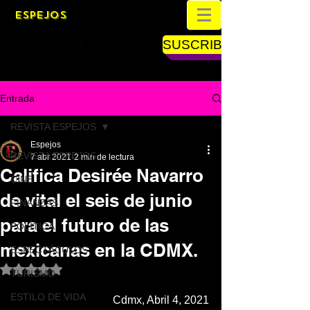
ESPEJOS
SUSCRIBETE
Entrada
REVISTA ESPEJOS
Espejos
REVISTA ESPEJOS
7 abr 2021
2 min de lectura
Califica Desirée Navarro
CINE
de vital el seis de junio
FINANZAS
para el futuro de las
POLÍTICA
mexicanas en la CDMX.
ESPECTÁCULOS
Obtuvo NaN de 5 estrellas.
TURISMO
ESTILO DE VIDA
Cdmx, Abril 4, 2021