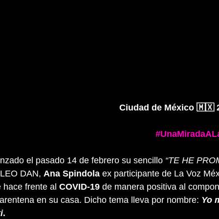
Ciudad de México 🇲🇽 2
#UnaMiradaALa
zado el pasado 14 de febrero su sencillo 
“TE HE PRO
e LEO DAN, 
Ana Spindola
 ex participante de La Voz Méx
 hace frente al 
COVID-19 
de manera positiva al compon
arentena en su casa. Dicho tema lleva por nombre: 
Yo 
i
.