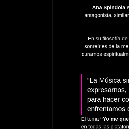
Ana Spindola
 
antagonista, simila
En su filosofía de 
sonreírles de la me
curarnos espiritualm
“La Música si
expresarnos, 
para hacer co
enfrentamos d
El tema 
“Yo me qued
en todas las platafor