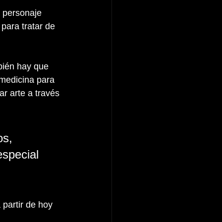
 personaje 
para tratar de 
bién hay que 
 medicina para 
r arte a través 
os, 
special 
 partir de hoy 