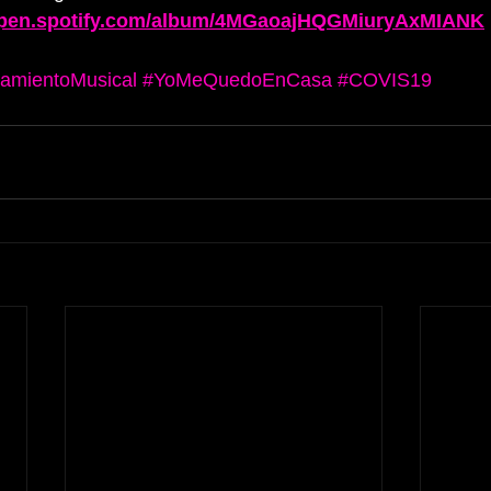
/open.spotify.com/album/4MGaoajHQGMiuryAxMIANK
amientoMusical
#YoMeQuedoEnCasa
#COVIS19