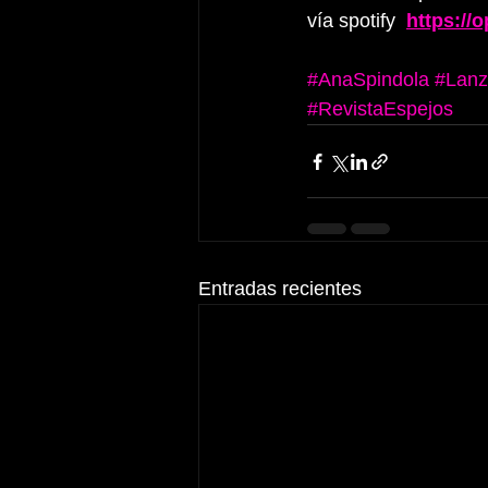
vía spotify  
https:/
#AnaSpindola
#Lanz
#RevistaEspejos
Entradas recientes