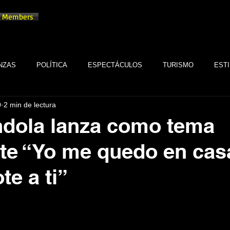
Members
NZAS
POLÍTICA
ESPECTÁCULOS
TURISMO
ESTI
0
2 min de lectura
TECNOLOGÍA
TABASCO
MONARQUÍA
GASTRONOMÍA
ndola lanza como tema
te “Yo me quedo en cas
FSTSE
CINE
ESPECTÁCULOS
ALTRUISMO
EMPR
te a ti”
CULTURA
BIENESTAR
EMPRESAS
CULTURA
trellas.
SALUD