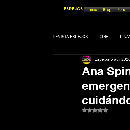
ESPEJOS
Inicio
Blog
Foro
REVISTA ESPEJOS
CINE
FINA
Espejos
6 abr 202
DEPORTES
SOCIEDAD
Ana Spi
emergen
CULTURA
SINDICATOS
cuidándo
GOBIERNO DE GUANAJUATO, GTO
Obtuvo NaN de 5 es
TRADICIONES
SEGURIDAD