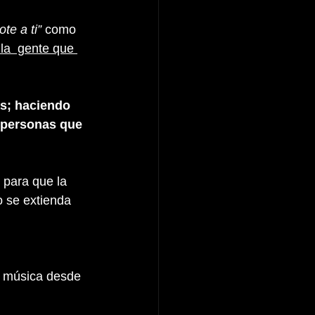
e a ti”
 como 
la  gente que 
as; haciendo 
 personas que 
 para que la 
 se extienda 
o música desde 