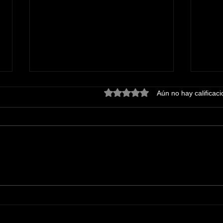
Obtuvo 0 de 5 estrellas.
Aún no hay calificac
Disfrutan tabasqueñas y
La F
tabasqueños, con gran
Even
algarabía, tradicional
Vill
imposición de bandas a las
17 embajadoras• Llegó la
fecha que los tabasqueños