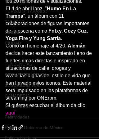
MASCOTAS
los 20 millones de visualizaciones. 
El 4 de abril lanz  "
Humo En La 
TURISMO, TABASCO
Trampa
", un álbum con 11 
TABASCO
colaboraciones de figuras importantes 
de la escena como 
Fntxy, Cozy Cuz, 
CIUDAD
Yoga Fire y Yung Sarria.
CIUDAD
Como un homenaje al 4/20, 
Alemán
decide hacer este lanzamiento lleno de 
NACIONAL
fuertes rimas directas e inspirado en 
TENDENCIAS
situaciones de calle, drogas y 
INFRAESTRUCTURA
vivencias dignas del estilo de vida que 
han llevado estos íconos. Este material 
SEGURIDAD VIAL
será impulsado en las plataformas de 
GANADERIA
streaming por ONErpm. 
Si quieres escuchar el álbum da clic 
SEGURIDAD
aquí
Festividades
Política < Gobierno de México
Política Nacional