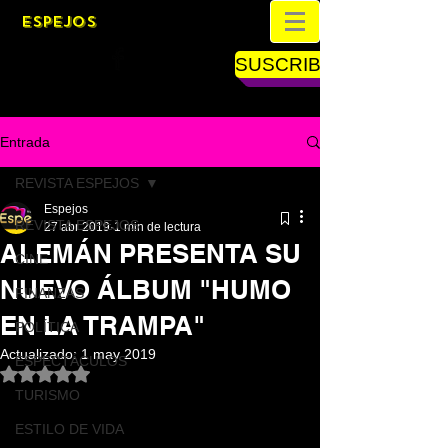
ESPEJOS
SUSCRIBETE
Entrada
REVISTA ESPEJOS
Espejos
REVISTA ESPEJOS
27 abr 2019
1 min de lectura
ALEMÁN PRESENTA SU
CINE
NUEVO ÁLBUM "HUMO
FINANZAS
EN LA TRAMPA"
POLÍTICA
Actualizado:
1 may 2019
ESPECTÁCULOS
Obtuvo NaN de 5 estrellas.
TURISMO
ESTILO DE VIDA