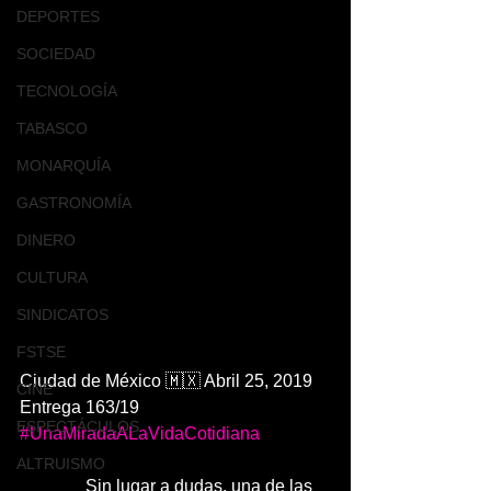
DEPORTES
SOCIEDAD
TECNOLOGÍA
TABASCO
MONARQUÍA
GASTRONOMÍA
DINERO
CULTURA
SINDICATOS
FSTSE
Ciudad de México 🇲🇽 Abril 25, 2019
CINE
Entrega 163/19
ESPECTÁCULOS
#UnaMiradaALaVidaCotidiana
ALTRUISMO
               Sin lugar a dudas, una de las 