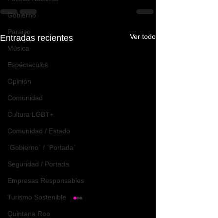
Gobierno
Paraiso
Ver todo
Entradas recientes
Música
Espéctaculos
Opinión
Comunidad
Cultura LGBT+
Comunidad / Estado
`Gobierno` / `Portada`
Seguridad / Portada
Empresas Responsables
Turismo Sostenible
Quintana Roo