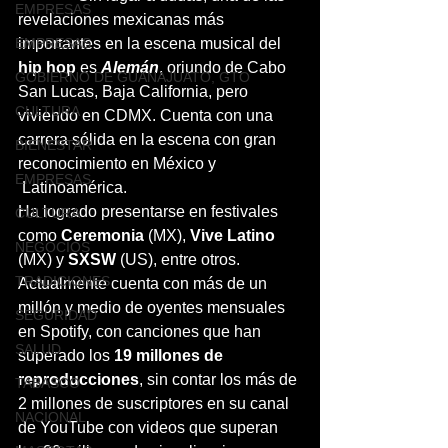
EMPRESAS
revelaciones mexicanas más 
EMPRESAS
importantes en la escena musical del 
hip hop
 es 
Alemán
, oriundo de Cabo 
GOBIERNO DE GUANAJUATO, GTO
San Lucas, Baja California, pero 
CULTURA
viviendo en CDMX. Cuenta con una 
carrera sólida en la escena con gran 
BIENESTAR
reconocimiento en México y 
EMPRESAS
 Latinoamérica.
Ha logrado presentarse en festivales 
CULTURA
como 
Ceremonia
 (MX), 
Vive Latino
NEGOCIOS
(MX) y 
SXSW
 (US), entre otros. 
TRADICIONES
Actualmente cuenta con más de un 
millón y medio de oyentes mensuales 
SEGURIDAD
en Spotify, con canciones que han 
SALUD
superado los 
19 millones de 
reproducciones
, sin contar los más de 
TABASCO
2 millones de suscriptores en su canal 
NACIONAL
de YouTube con videos que superan 