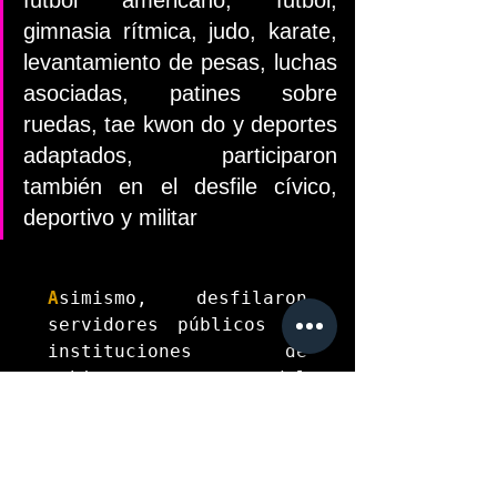
gimnasia rítmica, judo, karate, 
levantamiento de pesas, luchas 
asociadas, patines sobre 
ruedas, tae kwon do y deportes 
adaptados, participaron 
también en el desfile cívico, 
deportivo y militar 
A
simismo, desfilaron 
servidores públicos de 
instituciones de 
gobierno, como del 
Sistema Estatal de 
Urgencias, del IMSS, 
ISSSTE e ISSET, de la 
Cruz Roja Mexicana, 