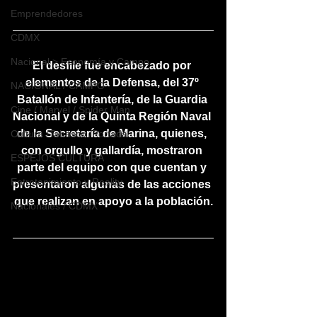
Emprendedores
CDMX
Nacional > Economía y Campo
El desfile fue encabezado por 
elementos de la Defensa, del 37º 
NACIONAL / CAMPO
Batallón de Infantería, de la Guardia 
Cine / Marvel / Spider Man
Nacional y de la Quinta Región Naval 
de la Secretaría de Marina, quienes, 
Cultura /Tabasco /Portada
con orgullo y gallardía, mostraron 
ESPEJOS CULTURA
parte del equipo con que cuentan y 
Entretenimiento y Reality
presentaron algunas de las acciones 
que realizan en apoyo a la población.
Nacionales / CDMX