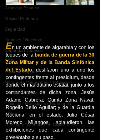
Crónicas Espejos
México Profundo
Seguridad
Tabasco / Nacional
E
n un ambiente de algarabía y con los 
Seguridad Tabasco
toques de la 
banda de guerra de la 30 
FGR
Zona Militar y de la Banda Sinfónica 
del Estado
, desfilaron uno a uno los 
Emiliano Zapata
contingentes frente al presídium, desde 
Nota Roja / Seguridad / Tabasco
donde el mandatario estatal, junto a los 
comandantes de dicha zona, Jesús 
`Análisis` `Tabasco`
Adame Cabrera; Quinta Zona Naval, 
Tlaxcala / Municipios / Huamantla
Rogelio Bello Aguilar; y de la Guardia 
CDMX
Nacional en el estado, Julio César 
Moreno Mijangos, aplaudieron las 
Turismo / Qué hacer en CDMX Lifes
exhibiciones que cada contingente 
Turismo
presentaba a su paso.     