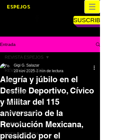
ESPEJOS
SUSCRIBETE
Entrada
REVISTA ESPEJOS
Gigi G. Salazar
REVISTA ESPEJOS
20 nov 2025
3 min de lectura
Alegría y júbilo en el
CINE
Desfile Deportivo, Cívico
FINANZAS
y Militar del 115
POLÍTICA
aniversario de la
ESPECTÁCULOS
Revolución Mexicana,
TURISMO
presidido por el
ESTILO DE VIDA