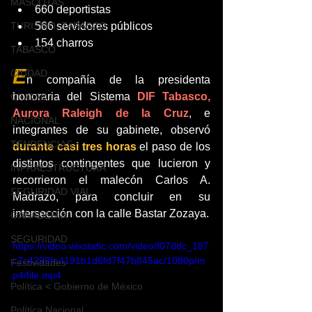
MASCOTAS
660 deportistas
566 servidores públicos 
TURISMO, TABASCO
154 charros
TABASCO
E
CIUDAD
n compañía de la presidenta 
honoraria del Sistema 
DIF Tabasco, 
CIUDAD
Aurora Raleigh de la Cruz
, e 
NACIONAL
integrantes de su gabinete, observó 
TENDENCIAS
durante casi tres horas
 el paso de los 
distintos contingentes que lucieron y 
INFRAESTRUCTURA
recorrieron el malecón Carlos A. 
SEGURIDAD VIAL
Madrazo, para concluir en su 
intersección con la calle Bastar Zozaya.
GANADERIA
SEGURIDAD
https://video.wixstatic.com/video/f07ddc_187
c7c4298fa4191b1d6fd7f47b845ac/1080p/m
Festividades
p4/file.mp4
Política < Gobierno de México
Política Nacional