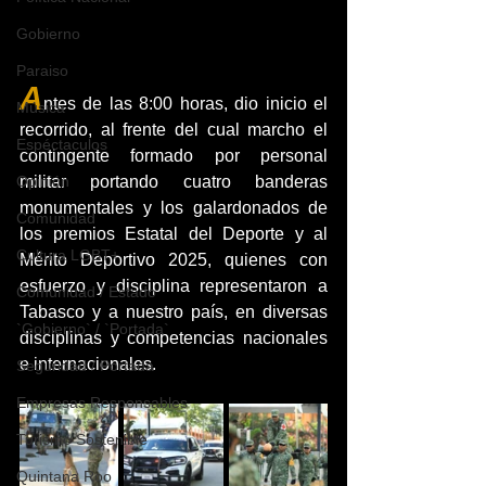
Gobierno
Paraiso
A
ntes de las 8:00 horas, dio inicio el 
Música
recorrido, al frente del cual marcho el 
Espéctaculos
contingente formado por personal 
militar portando cuatro banderas 
Opinión
monumentales y los galardonados de 
Comunidad
los premios Estatal del Deporte y al 
Cultura LGBT+
Mérito Deportivo 2025, quienes con 
esfuerzo y disciplina representaron a 
Comunidad / Estado
Tabasco y a nuestro país, en diversas 
`Gobierno` / `Portada`
disciplinas y competencias nacionales 
e internacionales.
Seguridad / Portada
Empresas Responsables
Turismo Sostenible
Quintana Roo