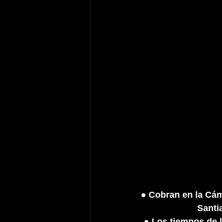
● Cobran en la Cám
Santi
● Los tiempos de l