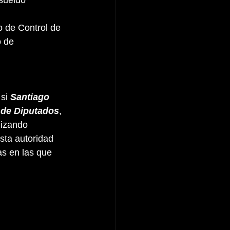
 de 
si 
Santiago 
de Diputados
, 
lizando 
sta autoridad 
as en las que 