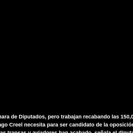
ara de Diputados, pero trabajan recabando las 150,0
ago Creel necesita para ser candidato de la oposició
as transas y aviadores han acabado, señala el diput