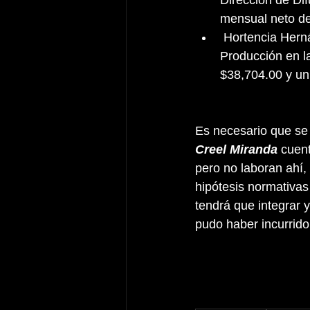
mensual neto d
 Hortencia Hernández Jardón tiene el cargo de Jefe (a) de Departamento de Control de 
Producción en l
$38,704.00 y un
Es necesario que se 
Creel Miranda 
cuent
pero no laboran ahí,
hipótesis normativas
tendrá que integrar 
pudo haber incurrido