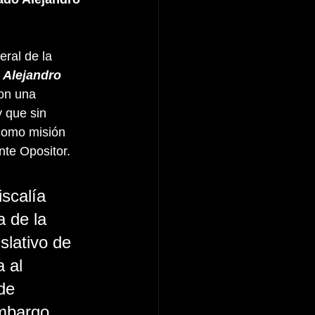
ral de la 
 
Alejandro 
on una 
 que sin 
 como misión 
nte Opositor.
scalía 
a de la 
slativo de 
 al 
de 
mbargo, 