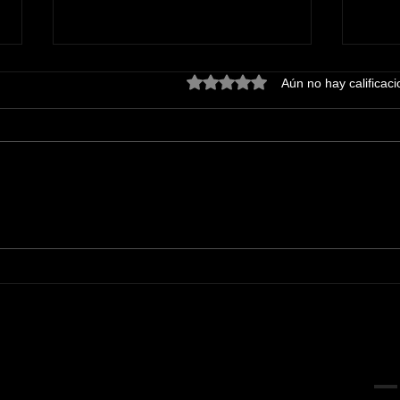
Obtuvo 0 de 5 estrellas.
Aún no hay calificac
Disfrutan tabasqueñas y
La F
tabasqueños, con gran
Even
algarabía, tradicional
Vill
imposición de bandas a las
17 embajadoras• Llegó la
fecha que los tabasqueños
estaban esperando *La
Algarabía Tabasqueña*
Contacto