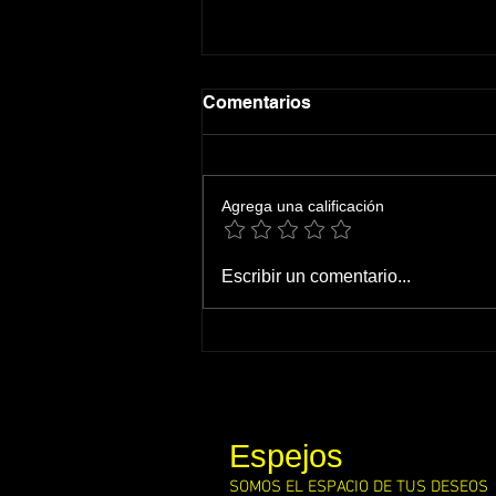
Comentarios
Agrega una calificación
El reto imposible de Spider-
Escribir un comentario...
Man: Un Nuevo Día en
taquilla ¿Podrá Tom
Holland solo sin Tobey y
Andrew?
Espejos
SOMOS EL ESPACIO DE TUS DESEOS