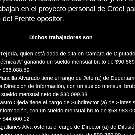
rabajan en el proyecto personal de Creel pa
 del Frente opositor.
Dichos trabajadores son 
 Tejeda, 
quien está dada de alta en Cámara de Diputad
écnica A” ganando un sueldo mensual bruto de $90,869.
e $66,088.59
la Dirección de Información, con un sueldo mensual brut
 sueldo mensual neto de $30,099.38
tro Ojeda tiene el cargo de Subdirector (a) de Síntesis
 Información, con un sueldo mensual bruto de $58,983.00
 $44,600.12 
allanes Alva ostenta el cargo de Director (a) de Difusión
fusión, con un sueldo mensual bruto de $90,869.00 y un 