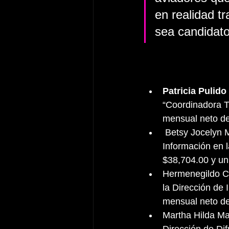
en realidad t
sea candidato
Patricia Pulido
“Coordinadora T
mensual neto d
 Betsy Jocelyn Mancilla Alvarado tiene el rango de Jefe (a) de Departamento de 
Información en 
$38,704.00 y un
Hermenegildo Cas
la Dirección de
mensual neto de
Martha Hilda Mag
Dirección de Di