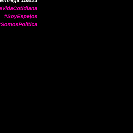
Entrega 158/23
VidaCotidiana
#SoyEspejos
#SomosPolítica