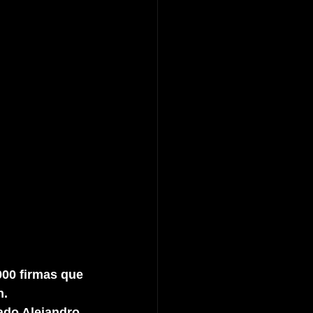
00 firmas que 
n.
ado Alejandro 