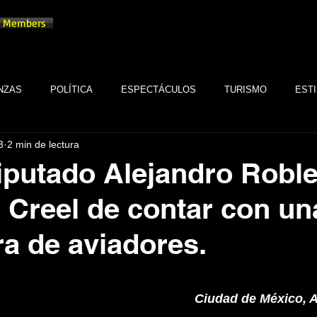
Members
NZAS
POLÍTICA
ESPECTÁCULOS
TURISMO
ESTI
3
2 min de lectura
TECNOLOGÍA
TABASCO
MONARQUÍA
GASTRONOMÍA
putado Alejandro Roble
 Creel de contar con un
FSTSE
CINE
ESPECTÁCULOS
ALTRUISMO
EMPR
ra de aviadores.
CULTURA
BIENESTAR
EMPRESAS
CULTURA
trellas.
Ciudad de México, A
SALUD