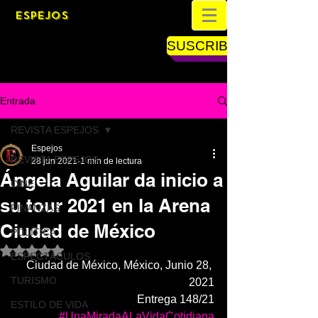
ESPEJOS
SUSCRIBETE
Entrada
REVISTA ESPEJOS
Espejos
REVISTA ESPEJOS
28 jun 2021
1 min de lectura
Ángela Aguilar da inicio a
CINE
su tour 2021 en la Arena
FINANZAS
Ciudad de México
POLÍTICA
Obtuvo NaN de 5 estrellas.
ESPECTÁCULOS
Ciudad de México, México, Junio 28, 
TURISMO
2021
Entrega 148/21
ESTILO DE VIDA
#UnaMiradaALaVidaCotidiana