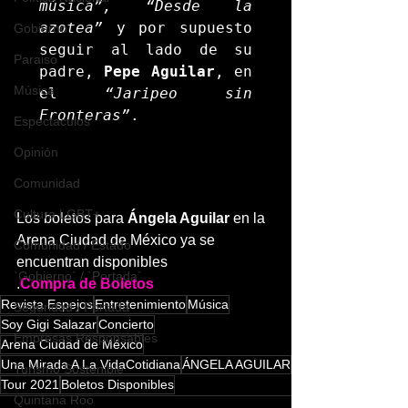
música”, “Desde la 
azotea” 
y por supuesto 
Gobierno
seguir al lado de su 
Paraiso
padre, 
Pepe Aguilar
, en 
Música
el
 “Jaripeo sin 
Fronteras”
Espéctaculos
Opinión
Comunidad
Cultura LGBT+
Los boletos para
 Ángela Aguilar
 en la 
Arena Ciudad de México ya se 
Comunidad / Estado
encuentran disponibles                             
`Gobierno` / `Portada`
.
Compra de Boletos
Revista Espejos
Entretenimiento
Música
Seguridad / Portada
Soy Gigi Salazar
Concierto
Empresas Responsables
Arena Ciudad de México
Una Mirada A La VidaCotidiana
ÁNGELA AGUILAR
Turismo Sostenible
Tour 2021
Boletos Disponibles
Quintana Roo