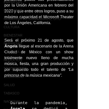
EMPRESAS
por la Unión Americana en febrero del 
EMPRESAS
2020 y que entre otros logros, puso a su 
máxima capacidad el Microsoft Theater 
GOBIERNO DE GUANAJUATO, GTO
de Los Ángeles, California.
CULTURA
BIENESTAR
Será el próximo 21 de agosto, que 
EMPRESAS
Ángela
 llegue al escenario de la Arena 
Ciudad de México con un show 
CULTURA
totalmente nuevo lleno de mucha 
NEGOCIOS
música, fiesta, una gran producción y 
TRADICIONES
por supuesto todo el talento de
 “La 
princesa de la música mexicana”
.
SEGURIDAD
SALUD
TABASCO
NACIONAL
Durante la pandemia, 
Ángela
 se dedicó a 