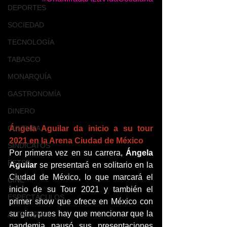
DEPORTES
SOCIEDAD
TECNOLOGÍA
TABASCO
MONARQUÍA
GASTRONOMÍA
DINERO
Ángela Aguilar da inicio a su tour 
CULTURA
2021 en la Arena Ciudad de México
SINDICATOS
Por primera vez en su carrera, 
Ángela 
FSTSE
Aguilar 
se presentará en solitario en la 
Ciudad de México, lo que marcará el 
CINE
inicio de su Tour 2021 y también el 
ESPECTÁCULOS
primer show que ofrece en México con 
su gira, pues hay que mencionar que la 
ALTRUISMO
pandemia pausó sus presentaciones 