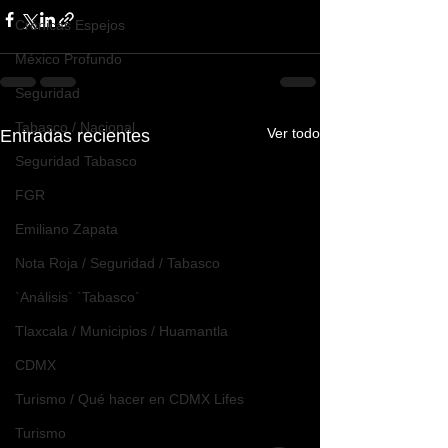
Crónicas Espejos
México Profundo
Seguridad
Tabasco / Nacional
Ver todo
Entradas recientes
Seguridad Tabasco
FGR
Emiliano Zapata
Nota Roja / Seguridad / Tabasco
`Análisis` `Tabasco`
Tlaxcala / Municipios / Huamantla
CDMX
Turismo / Qué hacer en CDMX Lifes
Turismo