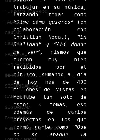
MASCOTAS
trabajar en su música, 
TURISMO, TABASCO
lanzando temas como 
“Dime cómo quieres”
 (en 
TABASCO
colaboración con 
CIUDAD
Christian Nodal), 
“En 
CIUDAD
Realidad”
 y 
“Ahí donde 
me ven”,
 mismos que 
NACIONAL
fueron muy bien 
TENDENCIAS
recibidos por el 
público, sumando al día 
INFRAESTRUCTURA
de hoy más de 400 
SEGURIDAD VIAL
millones de vistas en 
YouTube tan solo de 
GANADERIA
estos 3 temas; eso 
SEGURIDAD
además de varios 
Festividades
proyectos en los que 
formó parte como
 “Que 
Política < Gobierno de México
no se apague la 
Política Nacional