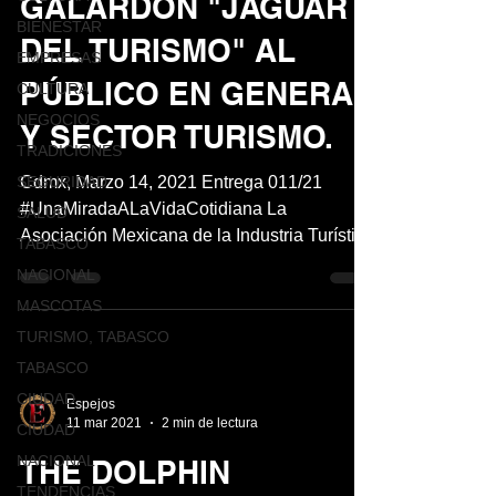
GALARDÓN "JAGUAR
BIENESTAR
DEL TURISMO" AL
EMPRESAS
PÚBLICO EN GENERAL
CULTURA
NEGOCIOS
Y SECTOR TURISMO.
TRADICIONES
SEGURIDAD
Cdmx, Marzo 14, 2021 Entrega 011/21
#UnaMiradaALaVidaCotidiana La
SALUD
Asociación Mexicana de la Industria Turística
TABASCO
Yucatán A.C, (AMIT) en...
NACIONAL
MASCOTAS
TURISMO, TABASCO
TABASCO
CIUDAD
Espejos
11 mar 2021
2 min de lectura
CIUDAD
NACIONAL
THE DOLPHIN
TENDENCIAS