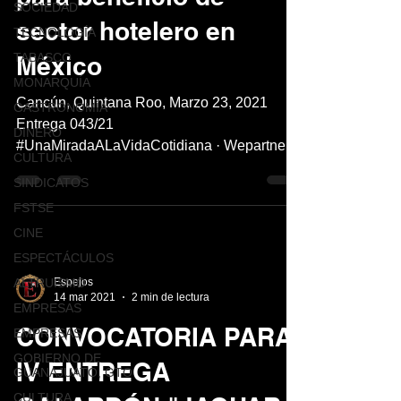
SOCIEDAD
sector hotelero en
TECNOLOGÍA
TABASCO
México
MONARQUÍA
Cancún, Quintana Roo, Marzo 23, 2021
GASTRONOMÍA
Entrega 043/21
DINERO
#UnaMiradaALaVidaCotidiana · Wepartner
CULTURA
presenta en México UpStay, la novedosa...
SINDICATOS
FSTSE
CINE
ESPECTÁCULOS
ALTRUISMO
Espejos
14 mar 2021
2 min de lectura
EMPRESAS
CONVOCATORIA PARA
EMPRESAS
GOBIERNO DE
IV ENTREGA
GUANAJUATO, GTO
CULTURA