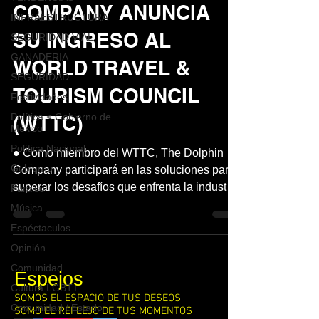
COMPANY ANUNCIA
INFRAESTRUCTURA
SU INGRESO AL
SEGURIDAD VIAL
GANADERIA
WORLD TRAVEL &
SEGURIDAD
TOURISM COUNCIL
Festividades
Política < Gobierno de
(WTTC)
México
Política Nacional
● Como miembro del WTTC, The Dolphin
Gobierno
Company participará en las soluciones para
superar los desafíos que enfrenta la industria
Paraiso
de viajes...
Música
Espéctaculos
Opinión
Comunidad
Espejos
Cultura LGBT+
SOMOS EL ESPACIO DE TUS DESEOS
Comunidad / Estado
SOMO EL REFLEJO DE TUS MOMENTOS