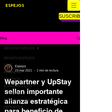
ESPEJOS
SUSCRIBETE
Blog
REVISTA ESPEJOS
REVISTA ESPEJOS
CINE
Espejos
23 mar 2021
2 min de lectura
FINANZAS
POLÍTICA
Wepartner y UpStay
ESPECTÁCULOS
sellan importante
TURISMO
alianza estratégica
ESTILO DE VIDA
DEPORTES
para beneficio de