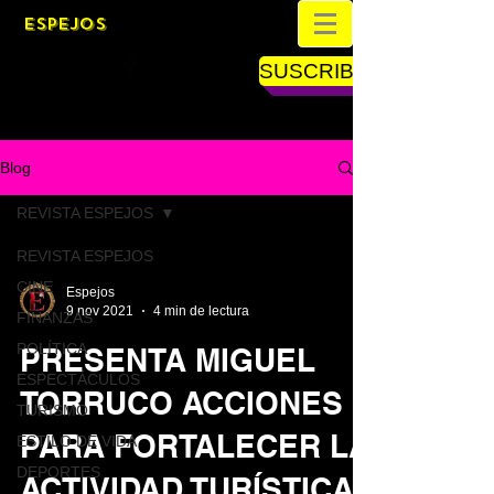
ESPEJOS
SUSCRIBETE
Blog
REVISTA ESPEJOS
REVISTA ESPEJOS
CINE
Espejos
9 nov 2021
4 min de lectura
FINANZAS
POLÍTICA
PRESENTA MIGUEL
ESPECTÁCULOS
TORRUCO ACCIONES
TURISMO
PARA FORTALECER LA
ESTILO DE VIDA
DEPORTES
ACTIVIDAD TURÍSTICA