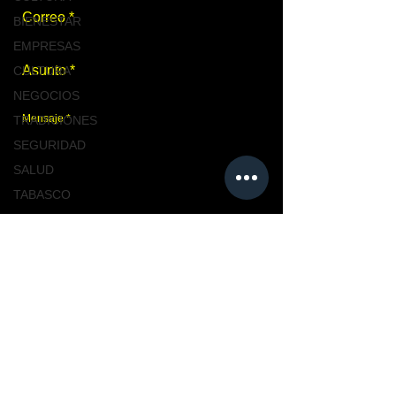
BIENESTAR
EMPRESAS
CULTURA
NEGOCIOS
TRADICIONES
SEGURIDAD
SALUD
TABASCO
NACIONAL
Enviar
MASCOTAS
TURISMO, TABASCO
TABASCO
Únete a nosotros
CIUDAD
CIUDAD
NACIONAL
TENDENCIAS