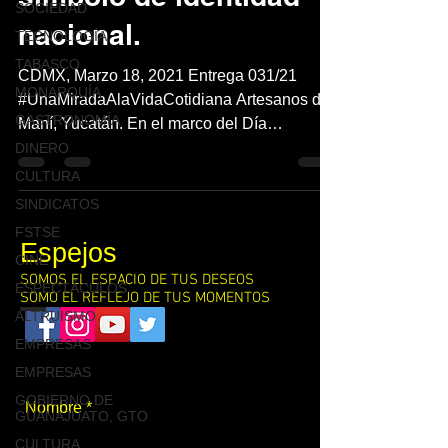
SOCIEDAD
nacional.
TECNOLOGÍA
TABASCO
CDMX, Marzo 18, 2021 Entrega 031/21
MONARQUÍA
#UnaMiradaAlaVidaCotidiana Artesanos de
GASTRONOMÍA
Maní, Yucatán. En el marco del Día
Internacional del Artesano...
DINERO
CULTURA
SINDICATOS
FSTSE
Espejos
CINE
SOMOS EL ESPACIO DE TUS DESEOS
ESPECTÁCULOS
SOMO EL REFLEJO DE TUS MOMENTOS
ALTRUISMO
EMPRESAS
Contacto
EMPRESAS
GOBIERNO DE
GUANAJUATO, GTO
CULTURA