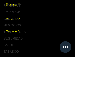
BIENESTAR
EMPRESAS
CULTURA
NEGOCIOS
TRADICIONES
SEGURIDAD
SALUD
TABASCO
NACIONAL
Enviar
MASCOTAS
TURISMO, TABASCO
TABASCO
Únete a nosotros
CIUDAD
CIUDAD
NACIONAL
TENDENCIAS