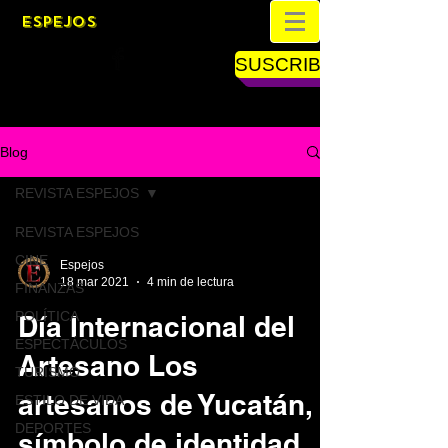
ESPEJOS
SUSCRIBETE
Blog
REVISTA ESPEJOS
REVISTA ESPEJOS
CINE
Espejos
18 mar 2021
4 min de lectura
FINANZAS
POLÍTICA
Día Internacional del
ESPECTÁCULOS
Artesano Los
TURISMO
artesanos de Yucatán,
ESTILO DE VIDA
DEPORTES
símbolo de identidad